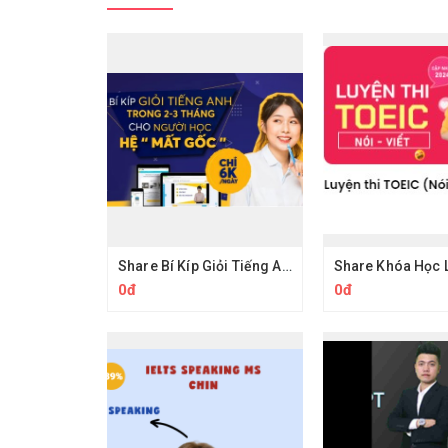
Share Bí Kíp Giỏi Tiếng Anh Trong 3 Tháng Cho Người Học Hệ Mất Gốc
0đ
0đ