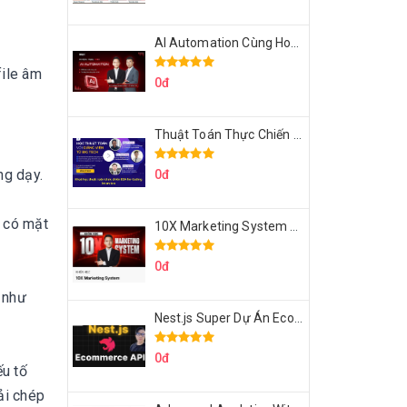
AI Automation Cùng Hoàng Mạnh Cường Topmax
file âm
0đ
Thuật Toán Thực Chiến DSA For Coding Interview Cùng Fsecourse
ng dạy.
0đ
n có mặt
10X Marketing System Cùng Hoàng Mạnh Cường Topmax
0đ
c như
Nest.js Super Dự Án Ecommerce API Tích Hợp Thanh Toán Online
0đ
ếu tố
ải chép