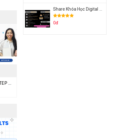
Share Khóa Học Digital Marketing Căn Bản Của Mr.Long
0đ
Share Khóa Học VSTEP EASY 6 Tuần Chinh Phục B2 VSTEP