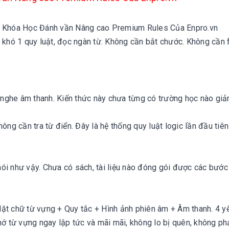
 Khóa Học Đánh vần Nâng cao Premium Rules Của Enpro.vn
à khó 1 quy luật, đọc ngàn từ. Không cần bắt chước. Không cần 
nghe âm thanh. Kiến thức này chưa từng có trường học nào giả
ông cần tra từ điển. Đây là hệ thống quy luật logic lần đầu tiê
o nói như vậy. Chưa có sách, tài liệu nào đóng gói được các bướ
ặt chữ từ vựng + Quy tắc + Hình ảnh phiên âm + Âm thanh. 4 y
hớ từ vựng ngay lập tức và mãi mãi, không lo bị quên, không ph