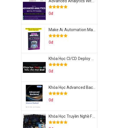
Advanced Analytics With Python Của Tomorrow Marketers
0đ
Make Ai Automation Mastery Của Aisayhi
0đ
Khóa Học CI/CD Deploy React, Next, Node lên VPS Dư Thanh Được
0đ
Khóa Học Advanced Backend Của Roninhub.com
0đ
Khóa Học Truyền Nghề Facebook Ads Freelancer 102 Của Quý Tộc