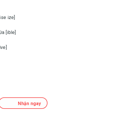
ise ize]
a [ible]
ive]
Nhận ngay