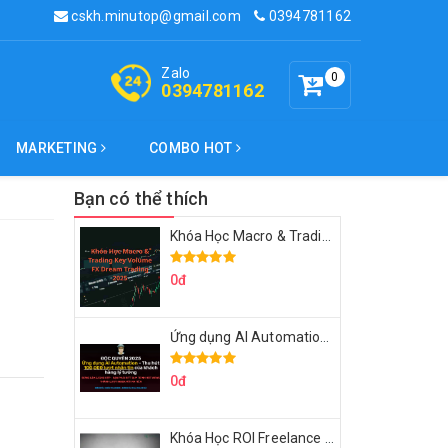
cskh.minutop@gmail.com
0394781162
Zalo
0
0394781162
MARKETING
COMBO HOT
Bạn có thể thích
Khóa Học Macro & Trading Key Volume FX Dream Trading 2025
0đ
Ứng dụng AI Automation Thu hút 100,000 Lượt Nhắn Tin Của Khách Hàng Lý Tưởng
0đ
Khóa Học ROI Freelance Cùng Minh Xin Chào 2025