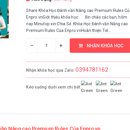
Share Khóa Học Đánh vần Nâng cao Premium Rules Củ
Enpro.vnGiới thiệu khóa học Xin chào các bạn, hôm
nay Minutop xin Chia Sẻ Khóa Học Đánh vần Nâng cao
Premium Rules Của Enpro.vnHoàn thiện Tiế...
–
+
NHẬN KHÓA HỌC
0394781162
Nhận khóa học qua Zalo:
Kéo xuống dưới xem chi tiết
vần Nâng cao Premium Rules Của Enpro.vn