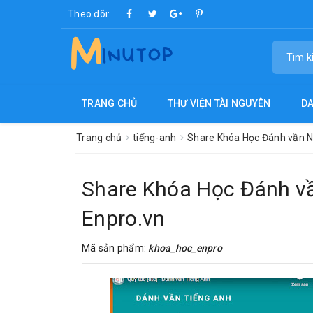
Theo dõi:
TRANG CHỦ
THƯ VIỆN TÀI NGUYÊN
D
Trang chủ
tiếng-anh
Share Khóa Học Đánh vần N
Share Khóa Học Đánh v
Enpro.vn
Mã sản phẩm:
khoa_hoc_enpro