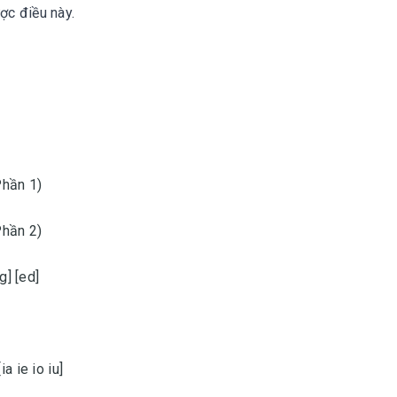
ợc điều này.
Phần 1)
Phần 2)
g] [ed]
a ie io iu]