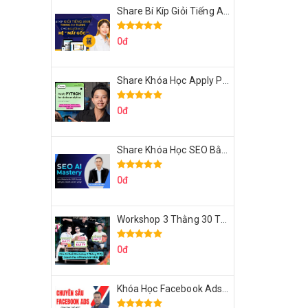
Share Bí Kíp Giỏi Tiếng Anh Trong 3 Tháng Cho Người Học Hệ Mất Gốc
0đ
Share Khóa Học Apply Python For Data Analytics Của Mazhocdata
0đ
Share Khóa Học SEO Bằng AI Tool Trương Đình Nam
0đ
Workshop 3 Thằng 30 Tỷ Doanh Thu Affiliate Tiktok
0đ
Khóa Học Facebook Ads Cầm Tay Chỉ Việc Chuyên Sâu Lê Bá Tùng