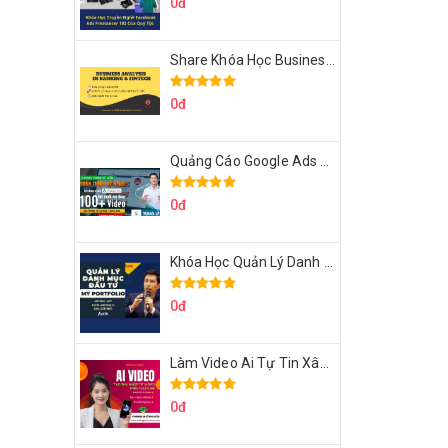
0đ
Share Khóa Học Business Analysis For Banking & Fintech Của Hai Lúa
0đ
Quảng Cáo Google Ads Từ Cơ Bản Đến Nâng Cao Cùng Tungleads
0đ
Khóa Học Quản Lý Danh Mục Đầu Tư My Portfolio Của Afa
0đ
Làm Video Ai Tự Tin Xây Kênh Kiếm Tiền Của Khởi Nguyên MMO
0đ