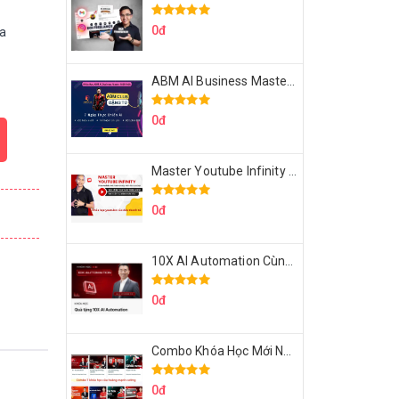
0đ
a
ABM AI Business Master 7 Ngày Thực Chiến AI Của Đặng Tú
0đ
Master Youtube Infinity Biến Youtube Thành Cỗ Máy Kiếm Tiền Của Bạn
0đ
10X AI Automation Cùng Hoàng Mạnh Cường Topmax
0đ
Combo Khóa Học Mới Nhất Của Hoàng Mạnh Cường
0đ