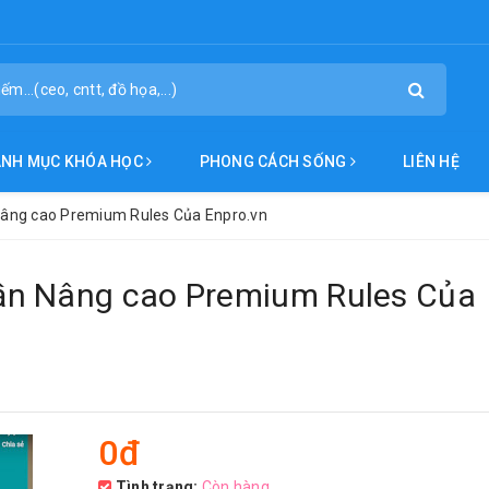
ANH MỤC KHÓA HỌC
PHONG CÁCH SỐNG
LIÊN HỆ
âng cao Premium Rules Của Enpro.vn
ần Nâng cao Premium Rules Của
0đ
Tình trạng:
Còn hàng