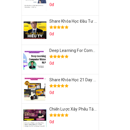
0đ
Share Khóa Học Đầu Tư 2024 Của Hieutv
0đ
Deep Learning For Computer Vision Cơ Bản Của Việt Nguyễn Ai
0đ
Share Khóa Học 21 Day Video Mastery Của Kobe
0đ
Chiến Lược Xây Phễu Tăng Trưởng 100.000 Khách Hàng Zalo OA Tự Động
0đ