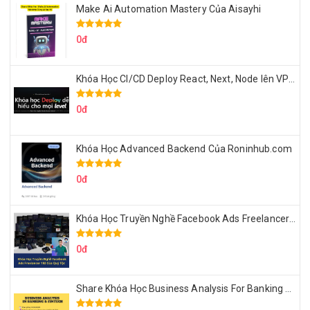
Make Ai Automation Mastery Của Aisayhi
0đ
Khóa Học CI/CD Deploy React, Next, Node lên VPS Dư Thanh Được
0đ
Khóa Học Advanced Backend Của Roninhub.com
0đ
Khóa Học Truyền Nghề Facebook Ads Freelancer 102 Của Quý Tộc
0đ
Share Khóa Học Business Analysis For Banking & Fintech Của Hai Lúa