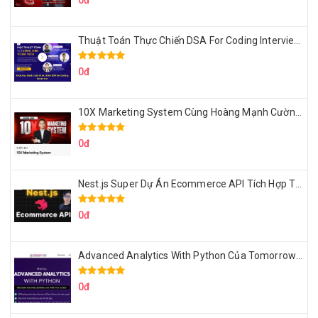
0đ
Thuật Toán Thực Chiến DSA For Coding Interview Cùng Fsecourse
0đ
10X Marketing System Cùng Hoàng Mạnh Cường Topmax
0đ
Nest.js Super Dự Án Ecommerce API Tích Hợp Thanh Toán Online
0đ
Advanced Analytics With Python Của Tomorrow Marketers
0đ