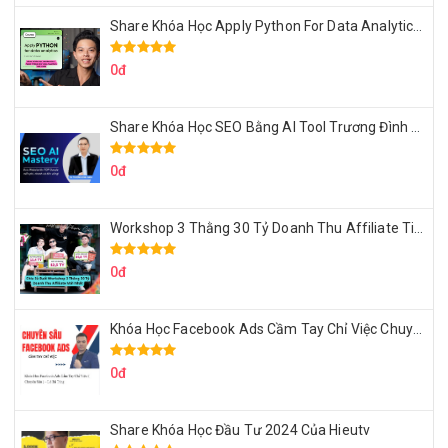
Share Khóa Học Apply Python For Data Analytics Của Mazhocdata
0đ
Share Khóa Học SEO Bằng AI Tool Trương Đình Nam
0đ
Workshop 3 Thằng 30 Tỷ Doanh Thu Affiliate Tiktok
0đ
Khóa Học Facebook Ads Cầm Tay Chỉ Việc Chuyên Sâu Lê Bá Tùng
0đ
Share Khóa Học Đầu Tư 2024 Của Hieutv