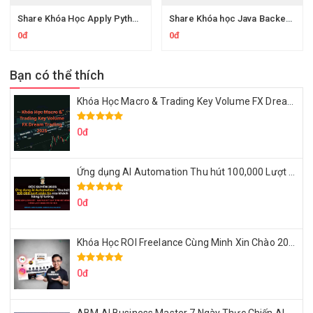
Share Khóa Học Apply Python For Data Analytics Của Mazhocdata
Share Khóa học Java Backend Online Của R2S Academy
0đ
0đ
Bạn có thể thích
Khóa Học Macro & Trading Key Volume FX Dream Trading 2025
0đ
Ứng dụng AI Automation Thu hút 100,000 Lượt Nhắn Tin Của Khách Hàng Lý Tưởng
0đ
Khóa Học ROI Freelance Cùng Minh Xin Chào 2025
0đ