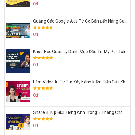
0đ
Quảng Cáo Google Ads Từ Cơ Bản Đến Nâng Cao Cùng Tungleads
0đ
Khóa Học Quản Lý Danh Mục Đầu Tư My Portfolio Của Afa
0đ
Làm Video Ai Tự Tin Xây Kênh Kiếm Tiền Của Khởi Nguyên MMO
0đ
Share Bí Kíp Giỏi Tiếng Anh Trong 3 Tháng Cho Người Học Hệ Mất Gốc
0đ