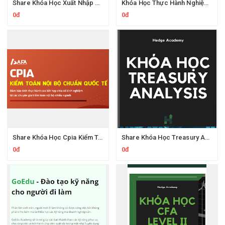
Share Khóa Học Xuất Nhập Khẩu Lê Ánh
Khóa Học Thực Hành Nghiệp Vụ Xuất Nhập Khẩu Logistics
0đ
0đ
Share Khóa Học Cpia Kiểm Toán Nội Bộ Chuẩn Quốc Tế Của Afa
Share Khóa Học Treasury Analysis Của Hedge Academy
0đ
0đ