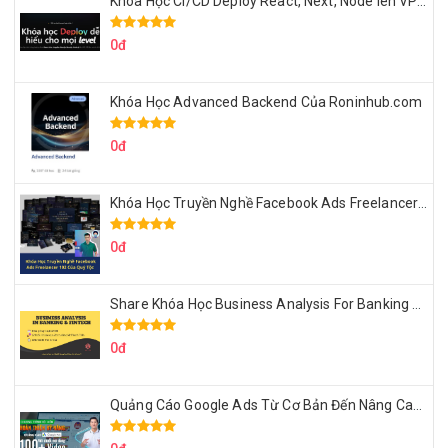
Khóa Học CI/CD Deploy React, Next, Node lên VPS Dư Thanh Được
0đ
Khóa Học Advanced Backend Của Roninhub.com
0đ
Khóa Học Truyền Nghề Facebook Ads Freelancer 102 Của Quý Tộc
0đ
Share Khóa Học Business Analysis For Banking & Fintech Của Hai Lúa
0đ
Quảng Cáo Google Ads Từ Cơ Bản Đến Nâng Cao Cùng Tungleads