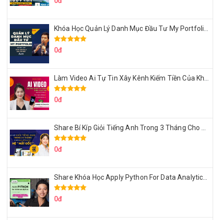
0đ
Khóa Học Quản Lý Danh Mục Đầu Tư My Portfolio Của Afa
0đ
Làm Video Ai Tự Tin Xây Kênh Kiếm Tiền Của Khởi Nguyên MMO
0đ
Share Bí Kíp Giỏi Tiếng Anh Trong 3 Tháng Cho Người Học Hệ Mất Gốc
0đ
Share Khóa Học Apply Python For Data Analytics Của Mazhocdata
0đ