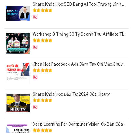
Share Khóa Học SEO Bằng AI Tool Trương Đình Nam
0đ
Workshop 3 Thằng 30 Tỷ Doanh Thu Affiliate Tiktok
0đ
Khóa Học Facebook Ads Cầm Tay Chỉ Việc Chuyên Sâu Lê Bá Tùng
0đ
Share Khóa Học Đầu Tư 2024 Của Hieutv
0đ
Deep Learning For Computer Vision Cơ Bản Của Việt Nguyễn Ai