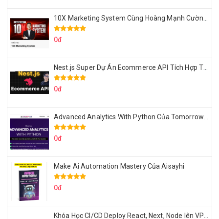
10X Marketing System Cùng Hoàng Mạnh Cường Topmax
0đ
Nest.js Super Dự Án Ecommerce API Tích Hợp Thanh Toán Online
0đ
Advanced Analytics With Python Của Tomorrow Marketers
0đ
Make Ai Automation Mastery Của Aisayhi
0đ
Khóa Học CI/CD Deploy React, Next, Node lên VPS Dư Thanh Được