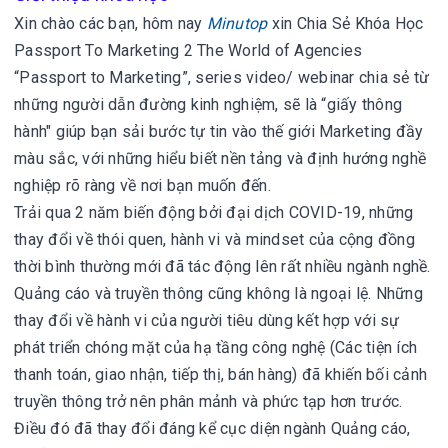
Xin chào các bạn, hôm nay
Minutop
xin
Chia Sẻ Khóa Học
Passport To Marketing 2 The World of Agencies
“Passport to Marketing”, series video/ webinar chia sẻ từ
những người dẫn đường kinh nghiệm, sẽ là “giấy thông
hành" giúp bạn sải bước tự tin vào thế giới Marketing đầy
màu sắc, với những hiểu biết nền tảng và định hướng nghề
nghiệp rõ ràng về nơi bạn muốn đến.
Trải qua 2 năm biến động bởi đại dịch COVID-19, những
thay đổi về thói quen, hành vi và mindset của cộng đồng
thời bình thường mới đã tác động lên rất nhiều ngành nghề.
Quảng cáo và truyền thông cũng không là ngoại lệ. Những
thay đổi về hành vi của người tiêu dùng kết hợp với sự
phát triển chóng mặt của hạ tầng công nghệ (Các tiện ích
thanh toán, giao nhận, tiếp thị, bán hàng) đã khiến bối cảnh
truyền thông trở nên phân mảnh và phức tạp hơn trước.
Điều đó đã thay đổi đáng kể cục diện ngành Quảng cáo,