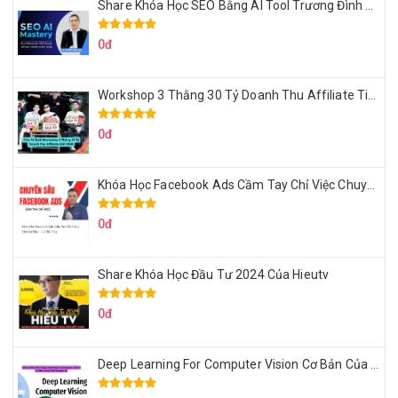
Share Khóa Học SEO Bằng AI Tool Trương Đình Nam
0đ
Workshop 3 Thằng 30 Tỷ Doanh Thu Affiliate Tiktok
0đ
Khóa Học Facebook Ads Cầm Tay Chỉ Việc Chuyên Sâu Lê Bá Tùng
0đ
Share Khóa Học Đầu Tư 2024 Của Hieutv
0đ
Deep Learning For Computer Vision Cơ Bản Của Việt Nguyễn Ai