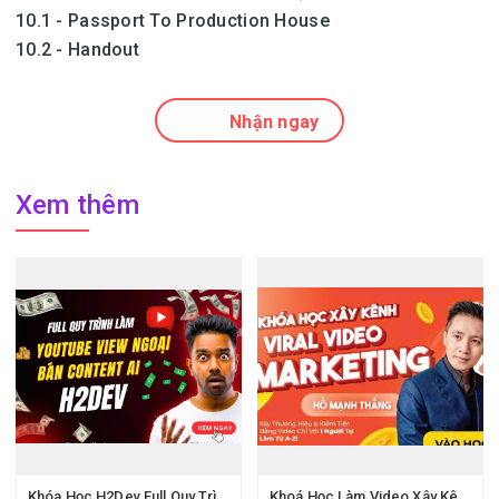
10.1 - Passport To Production House
10.2 - Handout
Nhận ngay
Xem thêm
Khóa Học H2Dev Full Quy Trình Thực Chiến Và Key Làm Youtube View Ngoại
Khoá Học Làm Video Xây Kênh Hồ Mạnh Thắng