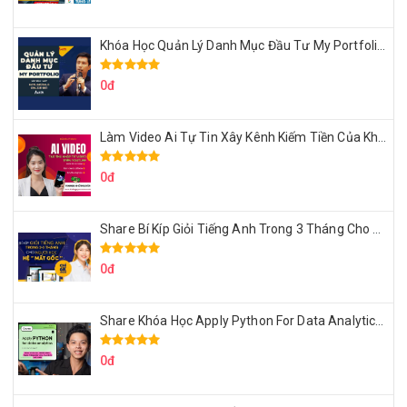
Khóa Học Quản Lý Danh Mục Đầu Tư My Portfolio Của Afa
0đ
Làm Video Ai Tự Tin Xây Kênh Kiếm Tiền Của Khởi Nguyên MMO
0đ
Share Bí Kíp Giỏi Tiếng Anh Trong 3 Tháng Cho Người Học Hệ Mất Gốc
0đ
Share Khóa Học Apply Python For Data Analytics Của Mazhocdata
0đ