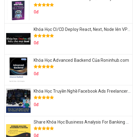
0đ
Khóa Học CI/CD Deploy React, Next, Node lên VPS Dư Thanh Được
0đ
Khóa Học Advanced Backend Của Roninhub.com
0đ
Khóa Học Truyền Nghề Facebook Ads Freelancer 102 Của Quý Tộc
0đ
Share Khóa Học Business Analysis For Banking & Fintech Của Hai Lúa
0đ