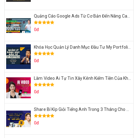
Quảng Cáo Google Ads Từ Cơ Bản Đến Nâng Cao Cùng Tungleads
0đ
Khóa Học Quản Lý Danh Mục Đầu Tư My Portfolio Của Afa
0đ
Làm Video Ai Tự Tin Xây Kênh Kiếm Tiền Của Khởi Nguyên MMO
0đ
Share Bí Kíp Giỏi Tiếng Anh Trong 3 Tháng Cho Người Học Hệ Mất Gốc
0đ