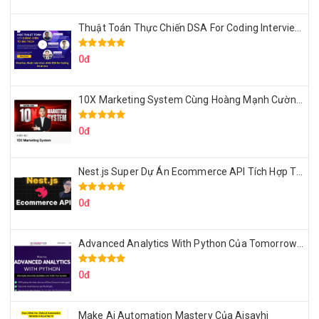
Thuật Toán Thực Chiến DSA For Coding Interview Cùng Fsecourse
0đ
10X Marketing System Cùng Hoàng Mạnh Cường Topmax
0đ
Nest.js Super Dự Án Ecommerce API Tích Hợp Thanh Toán Online
0đ
Advanced Analytics With Python Của Tomorrow Marketers
0đ
Make Ai Automation Mastery Của Aisayhi