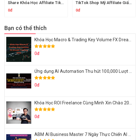
Share Khóa Học Affiliate Tiktok Từ A đến Á Của Chú Cá Review
TikTok Shop Mỹ Affiliate Giấu Mặt Thực Dụng Của Lydapotato
0đ
0đ
Bạn có thể thích
Khóa Học Macro & Trading Key Volume FX Dream Trading 2025
0đ
Ứng dụng AI Automation Thu hút 100,000 Lượt Nhắn Tin Của Khách Hàng Lý Tưởng
0đ
Khóa Học ROI Freelance Cùng Minh Xin Chào 2025
0đ
ABM AI Business Master 7 Ngày Thực Chiến AI Của Đặng Tú