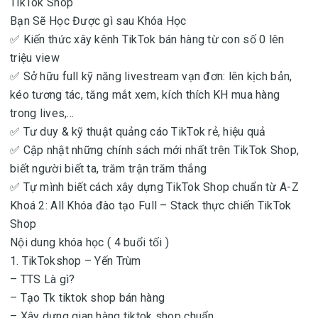
TikTok Shop
Bạn Sẽ Học Được gì sau Khóa Học
✅ Kiến thức xây kênh TikTok bán hàng từ con số 0 lên
triệu view
✅ Sở hữu full kỹ năng livestream vạn đơn: lên kịch bản,
kéo tương tác, tăng mắt xem, kích thích KH mua hàng
trong lives,…
✅ Tư duy & kỹ thuật quảng cáo TikTok rẻ, hiệu quả
✅ Cập nhật những chính sách mới nhất trên TikTok Shop,
biết người biết ta, trăm trận trăm thắng
✅ Tự mình biết cách xây dựng TikTok Shop chuẩn từ A-Z
Khoá 2: All Khóa đào tạo Full – Stack thực chiến TikTok
Shop
Nội dung khóa học ( 4 buổi tối )
1. TikTokshop – Yến Trùm
– TTS Là gì?
– Tạo Tk tiktok shop bán hàng
– Xây dựng gian hàng tiktok shop chuẩn