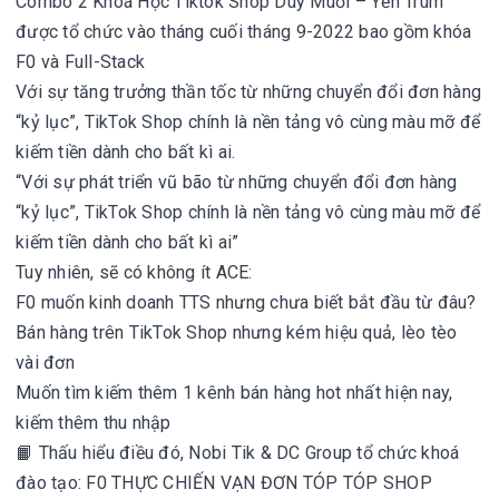
Combo 2 Khoá Học Tiktok Shop Duy Muối – Yến Trùm
được tổ chức vào tháng cuối tháng 9-2022 bao gồm khóa
F0 và Full-Stack
Với sự tăng trưởng thần tốc từ những chuyển đổi đơn hàng
“kỷ lục”, TikTok Shop chính là nền tảng vô cùng màu mỡ để
kiếm tiền dành cho bất kì ai.
“Với sự phát triển vũ bão từ những chuyển đổi đơn hàng
“kỷ lục”, TikTok Shop chính là nền tảng vô cùng màu mỡ để
kiếm tiền dành cho bất kì ai”
Tuy nhiên, sẽ có không ít ACE:
F0 muốn kinh doanh TTS nhưng chưa biết bắt đầu từ đâu?
Bán hàng trên TikTok Shop nhưng kém hiệu quả, lèo tèo
vài đơn
Muốn tìm kiếm thêm 1 kênh bán hàng hot nhất hiện nay,
kiếm thêm thu nhập
📙 Thấu hiểu điều đó, Nobi Tik & DC Group tổ chức khoá
đào tạo: F0 THỰC CHIẾN VẠN ĐƠN TÓP TÓP SHOP