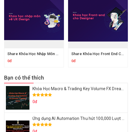
Share Khóa Học Nhập Môn Ux Design Của Telos
Share Khóa Học Front End Cho Ui Ux Design Của Telos
0đ
0đ
Bạn có thể thích
Khóa Học Macro & Trading Key Volume FX Dream Trading 2025
0đ
Ứng dụng AI Automation Thu hút 100,000 Lượt Nhắn Tin Của Khách Hàng Lý Tưởng
0đ