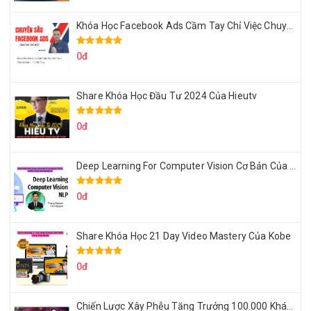
Khóa Học Facebook Ads Cầm Tay Chỉ Việc Chuyên Sâu Lê Bá Tùng
0đ
Share Khóa Học Đầu Tư 2024 Của Hieutv
0đ
Deep Learning For Computer Vision Cơ Bản Của Việt Nguyễn Ai
0đ
Share Khóa Học 21 Day Video Mastery Của Kobe
0đ
Chiến Lược Xây Phễu Tăng Trưởng 100.000 Khách Hàng Zalo OA Tự Động