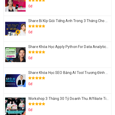
0đ
Share Bí Kíp Giỏi Tiếng Anh Trong 3 Tháng Cho Người Học Hệ Mất Gốc
0đ
Share Khóa Học Apply Python For Data Analytics Của Mazhocdata
0đ
Share Khóa Học SEO Bằng AI Tool Trương Đình Nam
0đ
Workshop 3 Thằng 30 Tỷ Doanh Thu Affiliate Tiktok
0đ