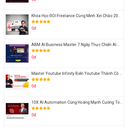
Khóa Học ROI Freelance Cùng Minh Xin Chào 2025
0đ
ABM AI Business Master 7 Ngày Thực Chiến AI Của Đặng Tú
0đ
Master Youtube Infinity Biến Youtube Thành Cỗ Máy Kiếm Tiền Của Bạn
0đ
10X AI Automation Cùng Hoàng Mạnh Cường Topmax
0đ