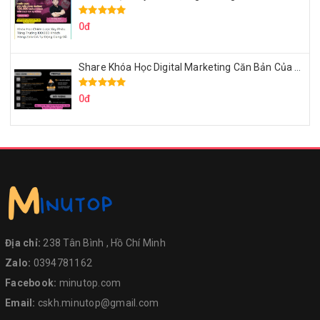
0đ
Share Khóa Học Digital Marketing Căn Bản Của Mr.Long
0đ
Địa chỉ:
238 Tân Bình , Hồ Chí Minh
Zalo:
0394781162
Facebook:
minutop.com
Email:
cskh.minutop@gmail.com