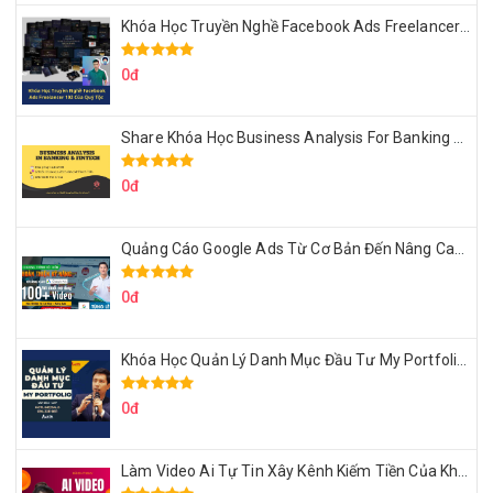
Khóa Học Truyền Nghề Facebook Ads Freelancer 102 Của Quý Tộc
0đ
Share Khóa Học Business Analysis For Banking & Fintech Của Hai Lúa
0đ
Quảng Cáo Google Ads Từ Cơ Bản Đến Nâng Cao Cùng Tungleads
0đ
Khóa Học Quản Lý Danh Mục Đầu Tư My Portfolio Của Afa
0đ
Làm Video Ai Tự Tin Xây Kênh Kiếm Tiền Của Khởi Nguyên MMO