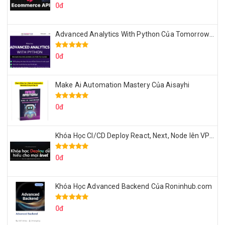
0đ
Advanced Analytics With Python Của Tomorrow Marketers
0đ
Make Ai Automation Mastery Của Aisayhi
0đ
Khóa Học CI/CD Deploy React, Next, Node lên VPS Dư Thanh Được
0đ
Khóa Học Advanced Backend Của Roninhub.com
0đ