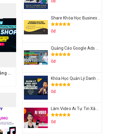
0đ
Share Khóa Học Business Analysis For Banking & Fintech Của Hai Lúa
0đ
Quảng Cáo Google Ads Từ Cơ Bản Đến Nâng Cao Cùng Tungleads
0đ
Share Khóa Học Quảng Cáo Tiktok Shop Phương Pháp 3R Của Phan Đức Nho
Khóa Học Quản Lý Danh Mục Đầu Tư My Portfolio Của Afa
0đ
Làm Video Ai Tự Tin Xây Kênh Kiếm Tiền Của Khởi Nguyên MMO
0đ