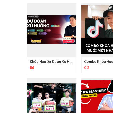
Khóa Học Dự Đoán Xu Hướng TikTok 2026 Duy Muối
0đ
0đ