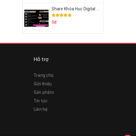
Share Khóa Học Digital Marketing Căn Bản Của Mr.Long
0đ
Hỗ trợ
Trang chủ
Giới thiệu
Sản phẩm
Tin tức
Liên hệ