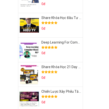
0đ
Share Khóa Học Đầu Tư 2024 Của Hieutv
0đ
Deep Learning For Computer Vision Cơ Bản Của Việt Nguyễn Ai
0đ
Share Khóa Học 21 Day Video Mastery Của Kobe
0đ
Chiến Lược Xây Phễu Tăng Trưởng 100.000 Khách Hàng Zalo OA Tự Động
0đ