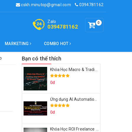
cskh.minutop@gmail.com
0394781162
Zalo
0
0394781162
MARKETING
COMBO HOT
Bạn có thể thích
o
Khóa Học Macro & Trading Key Volume FX Dream Trading 2025
0đ
Ứng dụng AI Automation Thu hút 100,000 Lượt Nhắn Tin Của Khách Hàng Lý Tưởng
0đ
Khóa Học ROI Freelance Cùng Minh Xin Chào 2025