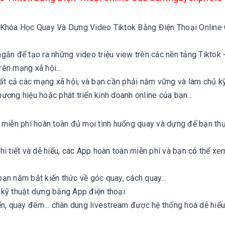
 Khóa Học Quay Và Dựng Video Tiktok Bằng Điện Thoại Online
gắn để tạo ra những video triệu view trên các nền tảng Tiktok 
ên mạng xã hội...
tất cả các mạng xã hội, và bạn cần phải nắm vững và làm chủ kỹ
ơng hiệu hoặc phát triển kinh doanh online của bạn...
 miễn phí hoàn toàn đủ mọi tình huống quay và dựng để bạn th
i tiết và dễ hiểu, các App hoàn toàn miễn phí và bạn có thể xe
ạn nắm bắt kiến thức về góc quay, cách quay...
 kỹ thuật dựng bằng App điện thoại
ển, quay đêm... chân dung livestream được hệ thống hoá dễ hiểu