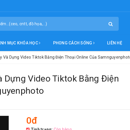
ANH MỤC KHÓA HỌC
PHONG CÁCH SỐNG
LIÊN HỆ
y Và Dựng Video Tiktok Bằng Điện Thoại Online Của Samnguyenphot
 Dựng Video Tiktok Bằng Điện
guyenphoto
0đ
Tình trạng:
Còn hàng