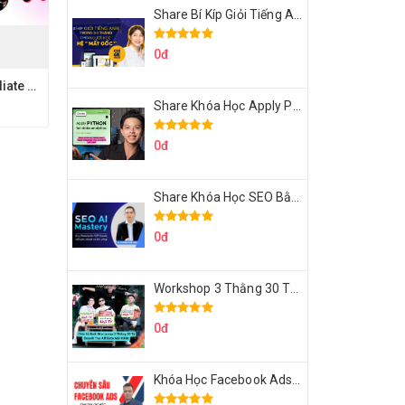
Share Bí Kíp Giỏi Tiếng Anh Trong 3 Tháng Cho Người Học Hệ Mất Gốc
0đ
TikTok Shop Mỹ Affiliate Giấu Mặt Thực Dụng Của Lydapotato
Share Khóa Học Apply Python For Data Analytics Của Mazhocdata
0đ
Share Khóa Học SEO Bằng AI Tool Trương Đình Nam
0đ
Workshop 3 Thằng 30 Tỷ Doanh Thu Affiliate Tiktok
0đ
Khóa Học Facebook Ads Cầm Tay Chỉ Việc Chuyên Sâu Lê Bá Tùng