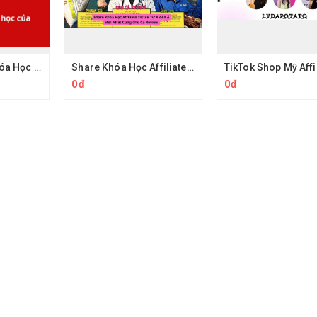
Share Combo Khóa Học Của Kobe Media
Share Khóa Học Affiliate Tiktok Từ A đến Á Của Chú Cá Review
0đ
0đ