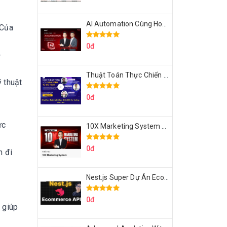
AI Automation Cùng Hoàng Mạnh Cường Topmax
 Của
0đ
-
Thuật Toán Thực Chiến DSA For Coding Interview Cùng Fsecourse
 thuật
0đ
ực
10X Marketing System Cùng Hoàng Mạnh Cường Topmax
0đ
m đi
Nest.js Super Dự Án Ecommerce API Tích Hợp Thanh Toán Online
0đ
 giúp