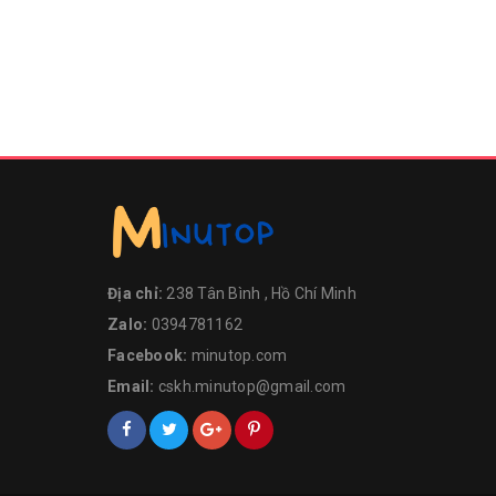
Địa chỉ:
238 Tân Bình , Hồ Chí Minh
Zalo:
0394781162
Facebook:
minutop.com
Email:
cskh.minutop@gmail.com