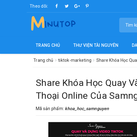
Theo dõi:
TRANG CHỦ
THƯ VIỆN TÀI NGUYÊN
D
Trang chủ
tiktok-marketing
Share Khóa Học Qua
Share Khóa Học Quay Và
Thoại Online Của Samn
Mã sản phẩm:
khoa_hoc_samnguyen