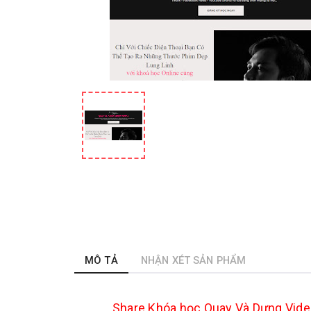
MÔ TẢ
NHẬN XÉT SẢN PHẨM
Share Khóa học Quay Và Dựng Vide