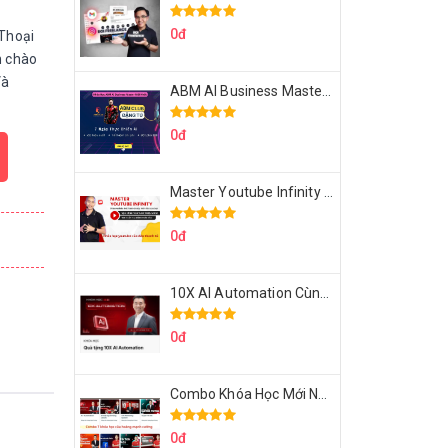
0đ
Thoại
n chào
Và
ABM AI Business Master 7 Ngày Thực Chiến AI Của Đặng Tú
0đ
Master Youtube Infinity Biến Youtube Thành Cỗ Máy Kiếm Tiền Của Bạn
0đ
10X AI Automation Cùng Hoàng Mạnh Cường Topmax
0đ
Combo Khóa Học Mới Nhất Của Hoàng Mạnh Cường
0đ