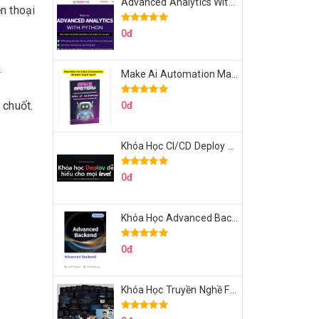
Advanced Analytics With Python Của Tomorrow Marketers
n thoại
0đ
.
Make Ai Automation Mastery Của Aisayhi
 chuốt.
0đ
Khóa Học CI/CD Deploy React, Next, Node lên VPS Dư Thanh Được
0đ
Khóa Học Advanced Backend Của Roninhub.com
0đ
Khóa Học Truyền Nghề Facebook Ads Freelancer 102 Của Quý Tộc