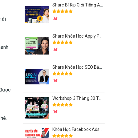
Share Bí Kíp Giỏi Tiếng Anh Trong 3 Tháng Cho Người Học Hệ Mất Gốc
hải
0đ
Share Khóa Học Apply Python For Data Analytics Của Mazhocdata
hanh
0đ
Share Khóa Học SEO Bằng AI Tool Trương Đình Nam
0đ
 được
Workshop 3 Thằng 30 Tỷ Doanh Thu Affiliate Tiktok
0đ
nhé.
Khóa Học Facebook Ads Cầm Tay Chỉ Việc Chuyên Sâu Lê Bá Tùng