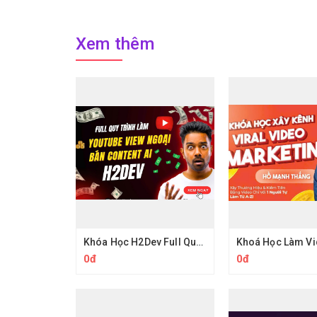
Xem thêm
Khóa Học H2Dev Full Quy Trình Thực Chiến Và Key Làm Youtube View Ngoại
0đ
0đ