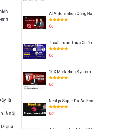
l
hiến
AI Automation Cùng Hoàng Mạnh Cường Topmax
oanh
0đ
Thuật Toán Thực Chiến DSA For Coding Interview Cùng Fsecourse
0đ
10X Marketing System Cùng Hoàng Mạnh Cường Topmax
0đ
Đây là
Nest.js Super Dự Án Ecommerce API Tích Hợp Thanh Toán Online
n là nội
0đ
 là quá