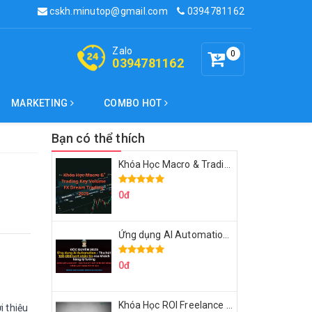
cskh.minutop@gmail.com
0394781162
Zalo
0
0394781162
MARKETING
COMBO HOT
Bạn có thể thích
Khóa Học Macro & Trading Key Volume FX Dream Trading 2025
0đ
Ứng dụng AI Automation Thu hút 100,000 Lượt Nhắn Tin Của Khách Hàng Lý Tưởng
0đ
Khóa Học ROI Freelance Cùng Minh Xin Chào 2025
 thiệu