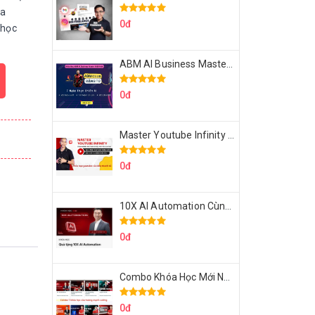
ia
0đ
 học
ABM AI Business Master 7 Ngày Thực Chiến AI Của Đặng Tú
0đ
Master Youtube Infinity Biến Youtube Thành Cỗ Máy Kiếm Tiền Của Bạn
0đ
10X AI Automation Cùng Hoàng Mạnh Cường Topmax
0đ
Combo Khóa Học Mới Nhất Của Hoàng Mạnh Cường
0đ