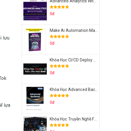
Advanced Analytics With Python Của Tomorrow Marketers
0đ
Make Ai Automation Mastery Của Aisayhi
i lưu
0đ
Khóa Học CI/CD Deploy React, Next, Node lên VPS Dư Thanh Được
0đ
Tok
Khóa Học Advanced Backend Của Roninhub.com
0đ
ể lựa
Khóa Học Truyền Nghề Facebook Ads Freelancer 102 Của Quý Tộc