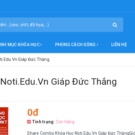
ANH MỤC KHÓA HỌC
PHONG CÁCH SỐNG
LIÊN HỆ
i.Edu.Vn Giáp Đức Thắng
Noti.Edu.Vn Giáp Đức Thắng
0đ
Tình trạng:
Còn hàng
Share Combo Khóa Học Noti.Edu.Vn Giáp Đức ThắngGiới