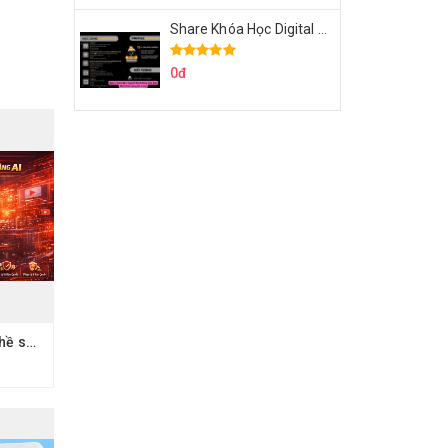
Share Khóa Học Digital Marketing Căn Bản Của Mr.Long
0đ
Share Khóa Học Nghề sáng tạo video YouTube bằng AI Của Hải Nghiêm