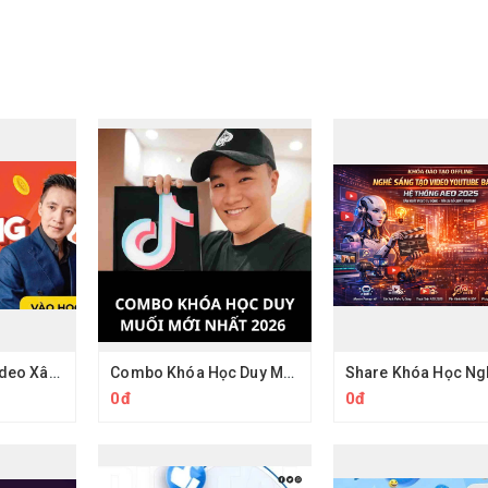
Khoá Học Làm Video Xây Kênh Hồ Mạnh Thắng
Combo Khóa Học Duy Muối 2026
0đ
0đ