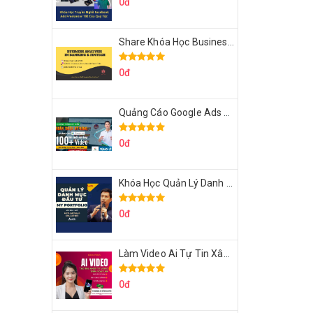
0đ
Share Khóa Học Business Analysis For Banking & Fintech Của Hai Lúa
0đ
Quảng Cáo Google Ads Từ Cơ Bản Đến Nâng Cao Cùng Tungleads
0đ
Khóa Học Quản Lý Danh Mục Đầu Tư My Portfolio Của Afa
0đ
Làm Video Ai Tự Tin Xây Kênh Kiếm Tiền Của Khởi Nguyên MMO
0đ