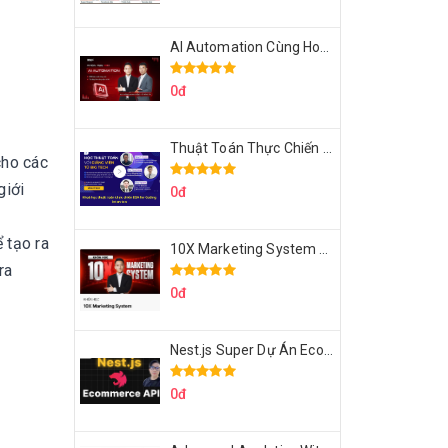
AI Automation Cùng Hoàng Mạnh Cường Topmax
0đ
Thuật Toán Thực Chiến DSA For Coding Interview Cùng Fsecourse
cho các
giới
0đ
 tạo ra
10X Marketing System Cùng Hoàng Mạnh Cường Topmax
ra
0đ
Nest.js Super Dự Án Ecommerce API Tích Hợp Thanh Toán Online
0đ