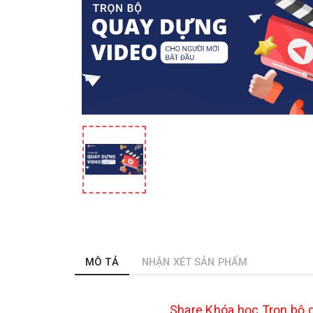
MÔ TẢ
NHẬN XÉT SẢN PHẨM
Share Khóa học Trọn bộ q