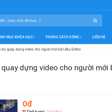
ANH MỤC KHÓA HỌC
PHONG CÁCH SỐNG
LIÊN HỆ
 bộ quay dựng video cho người mới bắt đầu Gitiho
 quay dựng video cho người mới 
0đ
Tình trạng:
Còn hàng