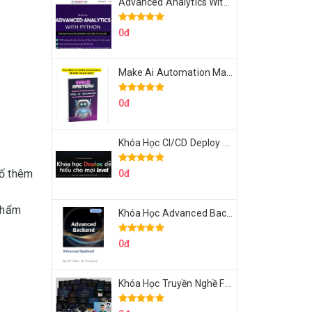
Advanced Analytics With Python Của Tomorrow Marketers
0đ
Make Ai Automation Mastery Của Aisayhi
0đ
Khóa Học CI/CD Deploy React, Next, Node lên VPS Dư Thanh Được
cố thêm
0đ
phẩm
Khóa Học Advanced Backend Của Roninhub.com
0đ
Khóa Học Truyền Nghề Facebook Ads Freelancer 102 Của Quý Tộc