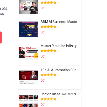
0đ
i bắt
hóa
ABM AI Business Master 7 Ngày Thực Chiến AI Của Đặng Tú
0đ
Master Youtube Infinity Biến Youtube Thành Cỗ Máy Kiếm Tiền Của Bạn
0đ
10X AI Automation Cùng Hoàng Mạnh Cường Topmax
0đ
Combo Khóa Học Mới Nhất Của Hoàng Mạnh Cường
0đ