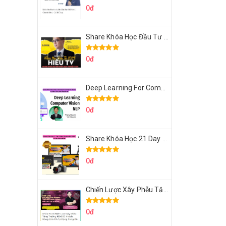
0đ
Share Khóa Học Đầu Tư 2024 Của Hieutv
0đ
Deep Learning For Computer Vision Cơ Bản Của Việt Nguyễn Ai
0đ
Share Khóa Học 21 Day Video Mastery Của Kobe
0đ
Chiến Lược Xây Phễu Tăng Trưởng 100.000 Khách Hàng Zalo OA Tự Động
0đ