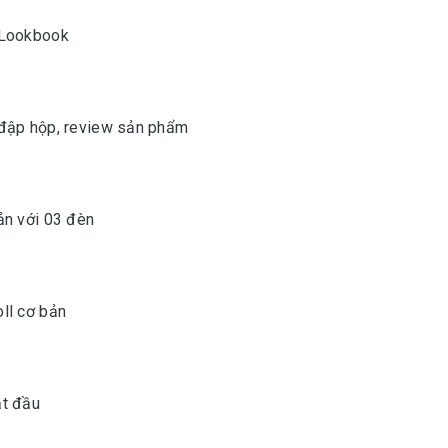
 Lookbook
 đập hộp, review sản phẩm
ản với 03 đèn
ll cơ bản
ắt đầu