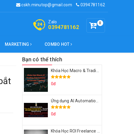
cskh.minutop@gmail.com
0394781162
Zalo
0
0394781162
MARKETING
COMBO HOT
Bạn có thể thích
Khóa Học Macro & Trading Key Volume FX Dream Trading 2025
bắt
0đ
Ứng dụng AI Automation Thu hút 100,000 Lượt Nhắn Tin Của Khách Hàng Lý Tưởng
0đ
Khóa Học ROI Freelance Cùng Minh Xin Chào 2025