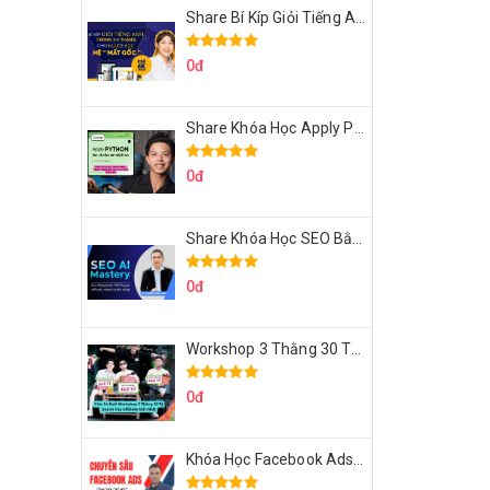
Share Bí Kíp Giỏi Tiếng Anh Trong 3 Tháng Cho Người Học Hệ Mất Gốc
0đ
Share Khóa Học Apply Python For Data Analytics Của Mazhocdata
0đ
Share Khóa Học SEO Bằng AI Tool Trương Đình Nam
0đ
Workshop 3 Thằng 30 Tỷ Doanh Thu Affiliate Tiktok
0đ
Khóa Học Facebook Ads Cầm Tay Chỉ Việc Chuyên Sâu Lê Bá Tùng