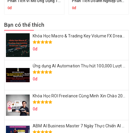
Phân Tích Vĩ Mô Ứng Dụng Trong Đầu Tư MAI Của Afa
Phân Tích Doanh Nghiệp Ứng Dụng Trần Ngọc Báu
0đ
0đ
Bạn có thể thích
Khóa Học Macro & Trading Key Volume FX Dream Trading 2025
0đ
Ứng dụng AI Automation Thu hút 100,000 Lượt Nhắn Tin Của Khách Hàng Lý Tưởng
0đ
Khóa Học ROI Freelance Cùng Minh Xin Chào 2025
0đ
ABM AI Business Master 7 Ngày Thực Chiến AI Của Đặng Tú