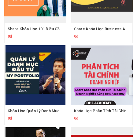
Share Khóa Học 101 Điều Cần Biết Về Quỹ Đầu Tư Tài Chính 2025 CủaThành Công TC
Share Khóa Học Business Analysis For Banking & Fintech Của Hai Lúa
0đ
0đ
Khóa Học Quản Lý Danh Mục Đầu Tư My Portfolio Của Afa
Khóa Học Phân Tích Tài Chính Doanh Nghiệp Của DHE Academy Mới Nhất
0đ
0đ