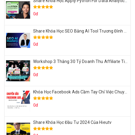
Share Khóa Học Apply Python For Data Analytics Của Mazhocdata
0đ
Share Khóa Học SEO Bằng AI Tool Trương Đình Nam
0đ
Workshop 3 Thằng 30 Tỷ Doanh Thu Affiliate Tiktok
0đ
Khóa Học Facebook Ads Cầm Tay Chỉ Việc Chuyên Sâu Lê Bá Tùng
0đ
Share Khóa Học Đầu Tư 2024 Của Hieutv