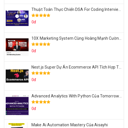
Thuật Toán Thực Chiến DSA For Coding Interview Cùng Fsecourse
0đ
10X Marketing System Cùng Hoàng Mạnh Cường Topmax
0đ
Nest.js Super Dự Án Ecommerce API Tích Hợp Thanh Toán Online
0đ
Advanced Analytics With Python Của Tomorrow Marketers
0đ
Make Ai Automation Mastery Của Aisayhi