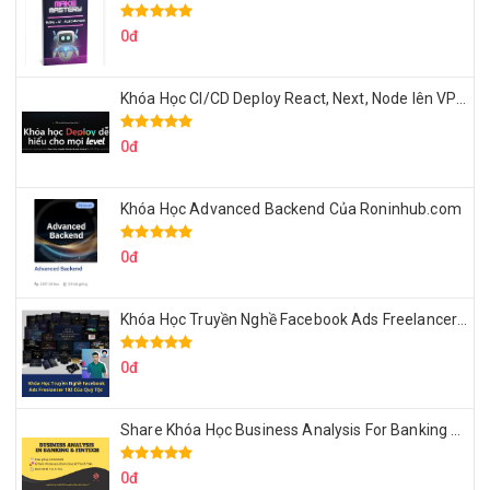
0đ
Khóa Học CI/CD Deploy React, Next, Node lên VPS Dư Thanh Được
0đ
Khóa Học Advanced Backend Của Roninhub.com
0đ
Khóa Học Truyền Nghề Facebook Ads Freelancer 102 Của Quý Tộc
0đ
Share Khóa Học Business Analysis For Banking & Fintech Của Hai Lúa
0đ