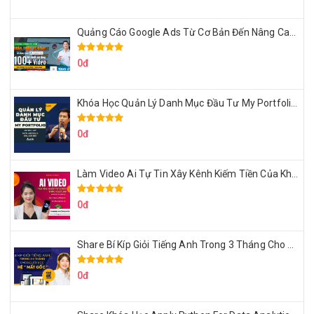
Quảng Cáo Google Ads Từ Cơ Bản Đến Nâng Cao Cùng Tungleads
0đ
Khóa Học Quản Lý Danh Mục Đầu Tư My Portfolio Của Afa
0đ
Làm Video Ai Tự Tin Xây Kênh Kiếm Tiền Của Khởi Nguyên MMO
0đ
Share Bí Kíp Giỏi Tiếng Anh Trong 3 Tháng Cho Người Học Hệ Mất Gốc
0đ