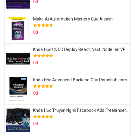
0đ
Make Ai Automation Mastery Của Aisayhi
0đ
Khóa Học CI/CD Deploy React, Next, Node lên VPS Dư Thanh Được
0đ
Khóa Học Advanced Backend Của Roninhub.com
0đ
Khóa Học Truyền Nghề Facebook Ads Freelancer 102 Của Quý Tộc
0đ