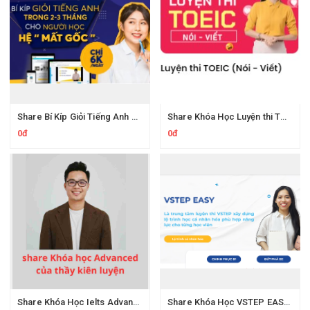
Share Bí Kíp Giỏi Tiếng Anh Trong 3 Tháng Cho Người Học Hệ Mất Gốc
Share Khóa Học Luyện thi TOEIC Nói Viết Cô Mai Phương
0đ
0đ
Share Khóa Học Ielts Advanced Thầy Kiên Luyện
Share Khóa Học VSTEP EASY 6 Tuần Chinh Phục B2 VSTEP