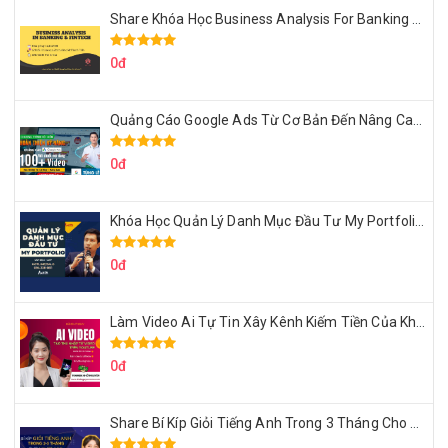
Share Khóa Học Business Analysis For Banking & Fintech Của Hai Lúa
0đ
Quảng Cáo Google Ads Từ Cơ Bản Đến Nâng Cao Cùng Tungleads
0đ
Khóa Học Quản Lý Danh Mục Đầu Tư My Portfolio Của Afa
0đ
Làm Video Ai Tự Tin Xây Kênh Kiếm Tiền Của Khởi Nguyên MMO
0đ
Share Bí Kíp Giỏi Tiếng Anh Trong 3 Tháng Cho Người Học Hệ Mất Gốc