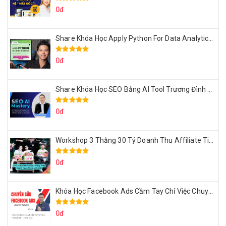
0đ
Share Khóa Học Apply Python For Data Analytics Của Mazhocdata
0đ
Share Khóa Học SEO Bằng AI Tool Trương Đình Nam
0đ
Workshop 3 Thằng 30 Tỷ Doanh Thu Affiliate Tiktok
0đ
Khóa Học Facebook Ads Cầm Tay Chỉ Việc Chuyên Sâu Lê Bá Tùng
0đ