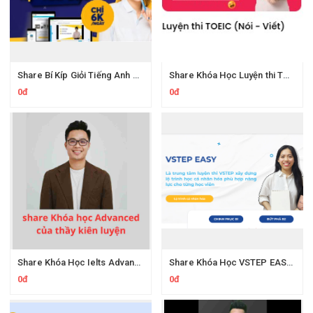
Share Bí Kíp Giỏi Tiếng Anh Trong 3 Tháng Cho Người Học Hệ Mất Gốc
Share Khóa Học Luyện thi TOEIC Nói Viết Cô Mai Phương
0đ
0đ
Share Khóa Học Ielts Advanced Thầy Kiên Luyện
Share Khóa Học VSTEP EASY 6 Tuần Chinh Phục B2 VSTEP
0đ
0đ