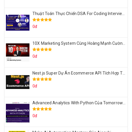
Thuật Toán Thực Chiến DSA For Coding Interview Cùng Fsecourse
0đ
10X Marketing System Cùng Hoàng Mạnh Cường Topmax
0đ
Nest.js Super Dự Án Ecommerce API Tích Hợp Thanh Toán Online
0đ
Advanced Analytics With Python Của Tomorrow Marketers
0đ