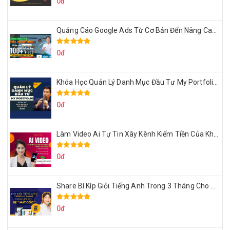
0đ
Quảng Cáo Google Ads Từ Cơ Bản Đến Nâng Cao Cùng Tungleads
0đ
Khóa Học Quản Lý Danh Mục Đầu Tư My Portfolio Của Afa
0đ
Làm Video Ai Tự Tin Xây Kênh Kiếm Tiền Của Khởi Nguyên MMO
0đ
Share Bí Kíp Giỏi Tiếng Anh Trong 3 Tháng Cho Người Học Hệ Mất Gốc
0đ