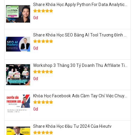
Share Khóa Học Apply Python For Data Analytics Của Mazhocdata
0đ
Share Khóa Học SEO Bằng AI Tool Trương Đình Nam
0đ
Workshop 3 Thằng 30 Tỷ Doanh Thu Affiliate Tiktok
0đ
Khóa Học Facebook Ads Cầm Tay Chỉ Việc Chuyên Sâu Lê Bá Tùng
0đ
Share Khóa Học Đầu Tư 2024 Của Hieutv