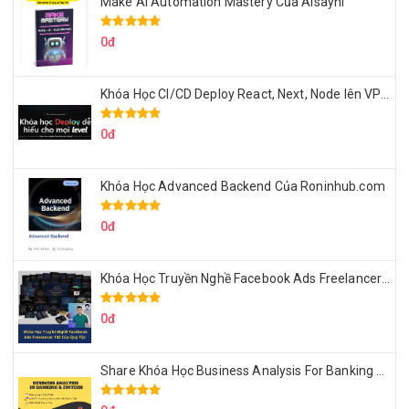
Make Ai Automation Mastery Của Aisayhi
0đ
Khóa Học CI/CD Deploy React, Next, Node lên VPS Dư Thanh Được
0đ
Khóa Học Advanced Backend Của Roninhub.com
0đ
Khóa Học Truyền Nghề Facebook Ads Freelancer 102 Của Quý Tộc
0đ
Share Khóa Học Business Analysis For Banking & Fintech Của Hai Lúa