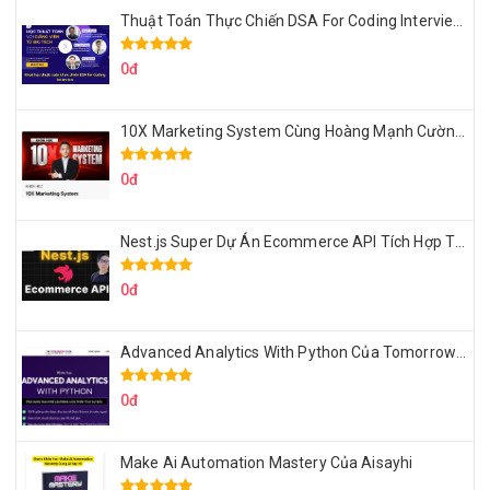
Thuật Toán Thực Chiến DSA For Coding Interview Cùng Fsecourse
0đ
10X Marketing System Cùng Hoàng Mạnh Cường Topmax
0đ
Nest.js Super Dự Án Ecommerce API Tích Hợp Thanh Toán Online
0đ
Advanced Analytics With Python Của Tomorrow Marketers
0đ
Make Ai Automation Mastery Của Aisayhi