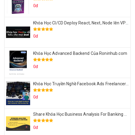
0đ
Khóa Học CI/CD Deploy React, Next, Node lên VPS Dư Thanh Được
0đ
Khóa Học Advanced Backend Của Roninhub.com
0đ
Khóa Học Truyền Nghề Facebook Ads Freelancer 102 Của Quý Tộc
0đ
Share Khóa Học Business Analysis For Banking & Fintech Của Hai Lúa
0đ