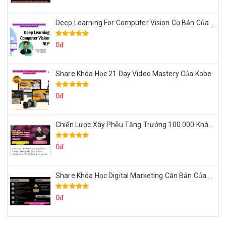
Deep Learning For Computer Vision Cơ Bản Của Việt Nguyễn Ai
0đ
Share Khóa Học 21 Day Video Mastery Của Kobe
0đ
Chiến Lược Xây Phễu Tăng Trưởng 100.000 Khách Hàng Zalo OA Tự Động
0đ
Share Khóa Học Digital Marketing Căn Bản Của Mr.Long
0đ