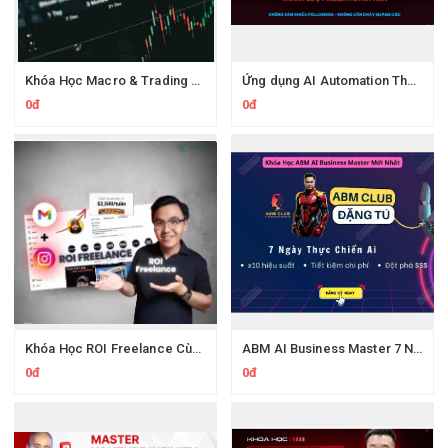
Khóa Học Macro & Trading Key Volume FX Dream Trading 2025
Ứng dụng AI Automation Thu hút 100,000 Lượt Nhắn Tin Của Khách Hàng Lý Tưởng
0đ
0đ
Khóa Học ROI Freelance Cùng Minh Xin Chào 2025
ABM AI Business Master 7 Ngày Thực Chiến AI Của Đặng Tú
0đ
0đ