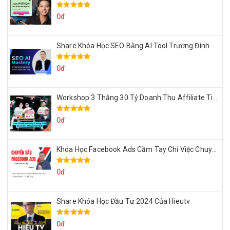
0đ
Share Khóa Học SEO Bằng AI Tool Trương Đình Nam
0đ
Workshop 3 Thằng 30 Tỷ Doanh Thu Affiliate Tiktok
0đ
Khóa Học Facebook Ads Cầm Tay Chỉ Việc Chuyên Sâu Lê Bá Tùng
0đ
Share Khóa Học Đầu Tư 2024 Của Hieutv
0đ