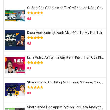
Quảng Cáo Google Ads Từ Cơ Bản Đến Nâng Cao Cùng Tungleads
0đ
Khóa Học Quản Lý Danh Mục Đầu Tư My Portfolio Của Afa
0đ
Làm Video Ai Tự Tin Xây Kênh Kiếm Tiền Của Khởi Nguyên MMO
0đ
Share Bí Kíp Giỏi Tiếng Anh Trong 3 Tháng Cho Người Học Hệ Mất Gốc
0đ
Share Khóa Học Apply Python For Data Analytics Của Mazhocdata