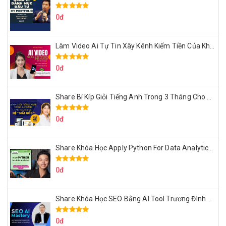
0đ
Làm Video Ai Tự Tin Xây Kênh Kiếm Tiền Của Khởi Nguyên MMO
0đ
Share Bí Kíp Giỏi Tiếng Anh Trong 3 Tháng Cho Người Học Hệ Mất Gốc
0đ
Share Khóa Học Apply Python For Data Analytics Của Mazhocdata
0đ
Share Khóa Học SEO Bằng AI Tool Trương Đình Nam
0đ