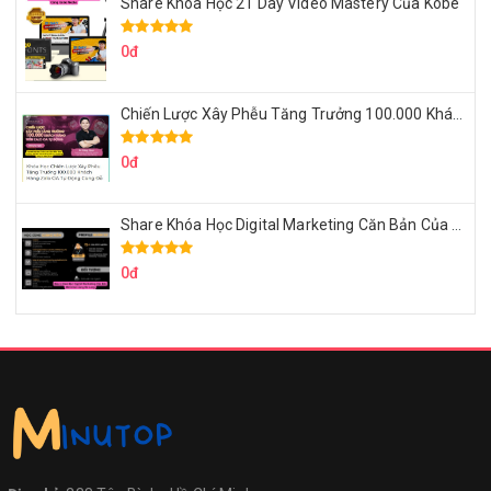
Share Khóa Học 21 Day Video Mastery Của Kobe
0đ
Chiến Lược Xây Phễu Tăng Trưởng 100.000 Khách Hàng Zalo OA Tự Động
0đ
Share Khóa Học Digital Marketing Căn Bản Của Mr.Long
0đ