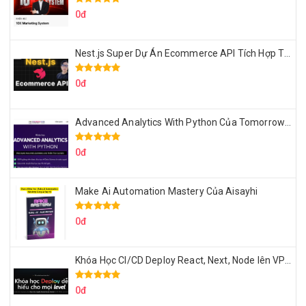
0đ
Nest.js Super Dự Án Ecommerce API Tích Hợp Thanh Toán Online
0đ
Advanced Analytics With Python Của Tomorrow Marketers
0đ
Make Ai Automation Mastery Của Aisayhi
0đ
Khóa Học CI/CD Deploy React, Next, Node lên VPS Dư Thanh Được
0đ