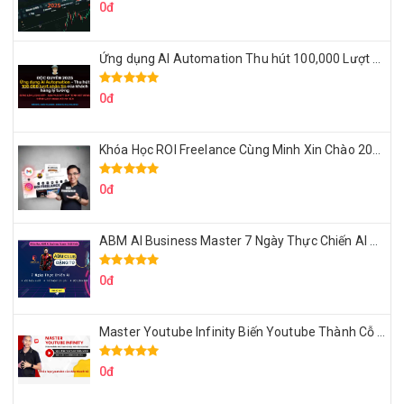
0đ
Ứng dụng AI Automation Thu hút 100,000 Lượt Nhắn Tin Của Khách Hàng Lý Tưởng
0đ
Khóa Học ROI Freelance Cùng Minh Xin Chào 2025
0đ
ABM AI Business Master 7 Ngày Thực Chiến AI Của Đặng Tú
0đ
Master Youtube Infinity Biến Youtube Thành Cỗ Máy Kiếm Tiền Của Bạn
0đ