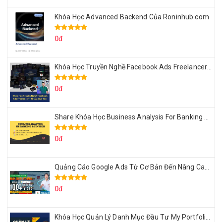
Khóa Học Advanced Backend Của Roninhub.com
0đ
Khóa Học Truyền Nghề Facebook Ads Freelancer 102 Của Quý Tộc
0đ
Share Khóa Học Business Analysis For Banking & Fintech Của Hai Lúa
0đ
Quảng Cáo Google Ads Từ Cơ Bản Đến Nâng Cao Cùng Tungleads
0đ
Khóa Học Quản Lý Danh Mục Đầu Tư My Portfolio Của Afa