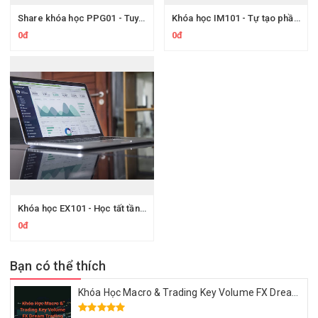
Share khóa học PPG01 - Tuyệt đỉnh PowerPoint - Hướng dẫn Chinh phục powerpoint thu hút mọi ánh nhìn
Khóa học IM101 - Tự tạo phần mềm quản lý kho với Excel và VBA
0đ
0đ
Khóa học EX101 - Học tất tần tật về Excel từ cơ bản đến chuyên gia dành cho người đi làm
0đ
Bạn có thể thích
Khóa Học Macro & Trading Key Volume FX Dream Trading 2025