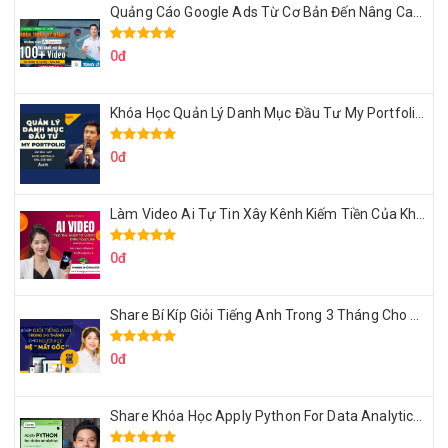
Quảng Cáo Google Ads Từ Cơ Bản Đến Nâng Cao Cùng Tungleads
0đ
Khóa Học Quản Lý Danh Mục Đầu Tư My Portfolio Của Afa
0đ
Làm Video Ai Tự Tin Xây Kênh Kiếm Tiền Của Khởi Nguyên MMO
0đ
Share Bí Kíp Giỏi Tiếng Anh Trong 3 Tháng Cho Người Học Hệ Mất Gốc
0đ
Share Khóa Học Apply Python For Data Analytics Của Mazhocdata