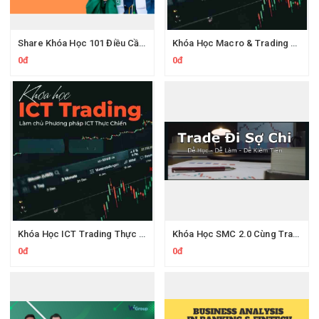
Share Khóa Học 101 Điều Cần Biết Về Quỹ Đầu Tư Tài Chính 2025 CủaThành Công TC
Khóa Học Macro & Trading Key Volume FX Dream Trading 2025
0đ
0đ
Khóa Học ICT Trading Thực Chiến
Khóa Học SMC 2.0 Cùng Trade Đi Sợ Chi
0đ
0đ