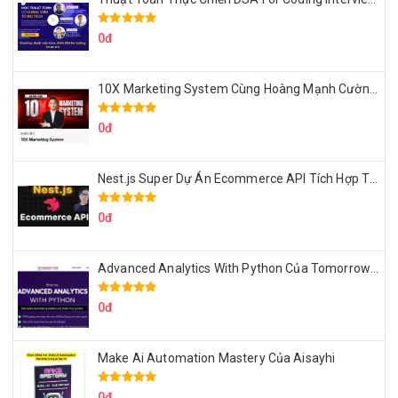
0đ
10X Marketing System Cùng Hoàng Mạnh Cường Topmax
0đ
Nest.js Super Dự Án Ecommerce API Tích Hợp Thanh Toán Online
0đ
Advanced Analytics With Python Của Tomorrow Marketers
0đ
Make Ai Automation Mastery Của Aisayhi
0đ