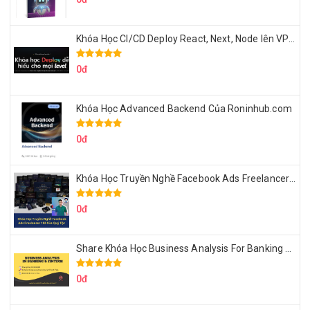
Khóa Học CI/CD Deploy React, Next, Node lên VPS Dư Thanh Được
0đ
Khóa Học Advanced Backend Của Roninhub.com
0đ
Khóa Học Truyền Nghề Facebook Ads Freelancer 102 Của Quý Tộc
0đ
Share Khóa Học Business Analysis For Banking & Fintech Của Hai Lúa
0đ