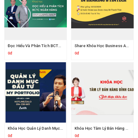
Đọc Hiểu Và Phân Tích BCTC Ngân Hàng Cùng Wichart Ngọc Báu
Share Khóa Học Business Analysis For Banking & Fintech Của Hai Lúa
0đ
0đ
Khóa Học Quản Lý Danh Mục Đầu Tư My Portfolio Của Afa
Khóa Học Tâm Lý Bán Hàng Đỉnh Cao Vera Xuân Hường
0đ
0đ