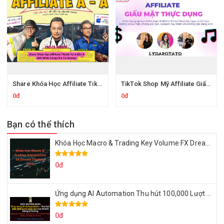
Share Khóa Học Affiliate Tiktok Từ A đến Á Của Chú Cá Review
TikTok Shop Mỹ Affiliate Giấu Mặt Thực Dụng Của Lydapotato
0đ
0đ
Bạn có thể thích
Khóa Học Macro & Trading Key Volume FX Dream Trading 2025
0đ
Ứng dụng AI Automation Thu hút 100,000 Lượt Nhắn Tin Của Khách Hàng Lý Tưởng
0đ