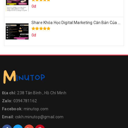
0đ
Share Khóa Học Digital Marketing Căn Bản Của Mr.Long
0đ
Địa chỉ:
238 Tân Bình , Hồ Chí Minh
Zalo:
0394781162
Facebook:
minutop.com
Email:
cskh.minutop@gmail.com