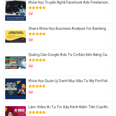
Khóa Học Truyền Nghề Facebook Ads Freelancer 102 Của Quý Tộc
0đ
Share Khóa Học Business Analysis For Banking & Fintech Của Hai Lúa
0đ
Quảng Cáo Google Ads Từ Cơ Bản Đến Nâng Cao Cùng Tungleads
0đ
Khóa Học Quản Lý Danh Mục Đầu Tư My Portfolio Của Afa
0đ
Làm Video Ai Tự Tin Xây Kênh Kiếm Tiền Của Khởi Nguyên MMO