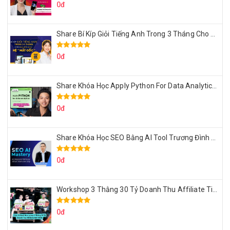
0đ
Share Bí Kíp Giỏi Tiếng Anh Trong 3 Tháng Cho Người Học Hệ Mất Gốc
0đ
Share Khóa Học Apply Python For Data Analytics Của Mazhocdata
0đ
Share Khóa Học SEO Bằng AI Tool Trương Đình Nam
0đ
Workshop 3 Thằng 30 Tỷ Doanh Thu Affiliate Tiktok
0đ