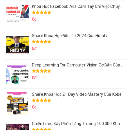
Khóa Học Facebook Ads Cầm Tay Chỉ Việc Chuyên Sâu Lê Bá Tùng
0đ
Share Khóa Học Đầu Tư 2024 Của Hieutv
0đ
Deep Learning For Computer Vision Cơ Bản Của Việt Nguyễn Ai
0đ
Share Khóa Học 21 Day Video Mastery Của Kobe
0đ
Chiến Lược Xây Phễu Tăng Trưởng 100.000 Khách Hàng Zalo OA Tự Động