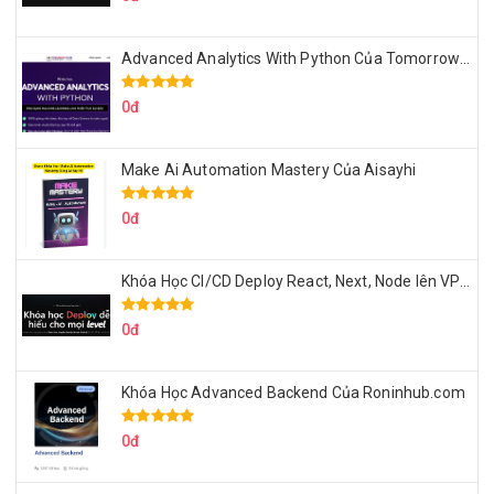
Advanced Analytics With Python Của Tomorrow Marketers
0đ
Make Ai Automation Mastery Của Aisayhi
0đ
Khóa Học CI/CD Deploy React, Next, Node lên VPS Dư Thanh Được
0đ
Khóa Học Advanced Backend Của Roninhub.com
0đ