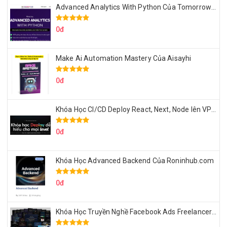
Advanced Analytics With Python Của Tomorrow Marketers
0đ
Make Ai Automation Mastery Của Aisayhi
0đ
Khóa Học CI/CD Deploy React, Next, Node lên VPS Dư Thanh Được
0đ
Khóa Học Advanced Backend Của Roninhub.com
0đ
Khóa Học Truyền Nghề Facebook Ads Freelancer 102 Của Quý Tộc