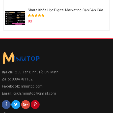
Share Khóa Học Digital Marketing Căn Bản Của Mr.Long
0đ
Địa chỉ:
238 Tân Bình , Hồ Chí Minh
Zalo:
0394781162
Facebook:
minutop.com
Email:
cskh.minutop@gmail.com