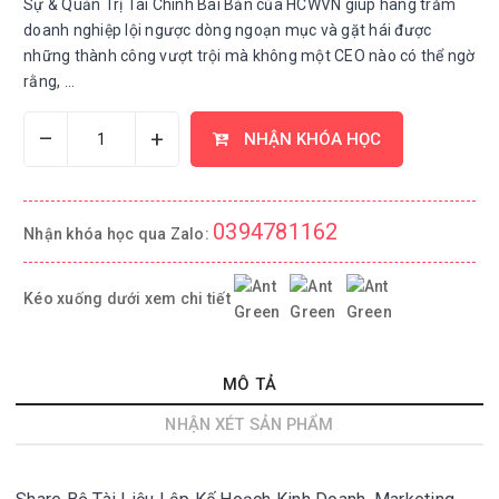
Sự & Quản Trị Tài Chính Bài Bản của HCWVN giúp hàng trăm
doanh nghiệp lội ngược dòng ngoạn mục và gặt hái được
những thành công vượt trội mà không một CEO nào có thể ngờ
rằng, ...
–
+
NHẬN KHÓA HỌC
0394781162
Nhận khóa học qua Zalo:
Kéo xuống dưới xem chi tiết
MÔ TẢ
NHẬN XÉT SẢN PHẨM