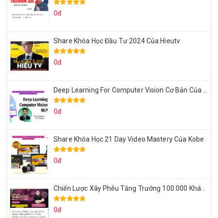
0đ
Share Khóa Học Đầu Tư 2024 Của Hieutv
0đ
Deep Learning For Computer Vision Cơ Bản Của Việt Nguyễn Ai
0đ
Share Khóa Học 21 Day Video Mastery Của Kobe
0đ
Chiến Lược Xây Phễu Tăng Trưởng 100.000 Khách Hàng Zalo OA Tự Động
0đ