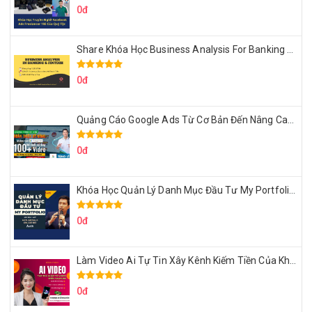
0đ
Share Khóa Học Business Analysis For Banking & Fintech Của Hai Lúa
0đ
Quảng Cáo Google Ads Từ Cơ Bản Đến Nâng Cao Cùng Tungleads
0đ
Khóa Học Quản Lý Danh Mục Đầu Tư My Portfolio Của Afa
0đ
Làm Video Ai Tự Tin Xây Kênh Kiếm Tiền Của Khởi Nguyên MMO
0đ