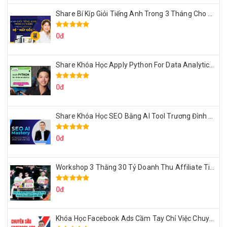
Share Bí Kíp Giỏi Tiếng Anh Trong 3 Tháng Cho Người Học Hệ Mất Gốc
0đ
Share Khóa Học Apply Python For Data Analytics Của Mazhocdata
0đ
Share Khóa Học SEO Bằng AI Tool Trương Đình Nam
0đ
Workshop 3 Thằng 30 Tỷ Doanh Thu Affiliate Tiktok
0đ
Khóa Học Facebook Ads Cầm Tay Chỉ Việc Chuyên Sâu Lê Bá Tùng