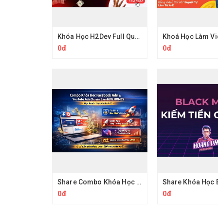
Khóa Học H2Dev Full Quy Trình Thực Chiến Và Key Làm Youtube View Ngoại
0đ
0đ
Share Combo Khóa Học Facebook Ads & YouTube Ads Chuyên Sâu
0đ
0đ