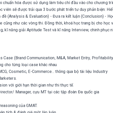
thi chuẩn hóa được sử dụng làm tiêu chí đầu vào cho chương t
c viên sẽ được trải qua 3 bước phát triển tư duy phản biện: Hi
đề (Analysis & Evaluation) - Đưa ra kết luận (Conclusion) - Họ
e cũng như các vòng thi. Đồng thời, khoá học trang bị cho học v
, kĩ năng giải Aptitude Test và kĩ năng Interview, chinh phục 
ss Case (Brand Communication, M&A, Market Entry, Profitabilit
g cho từng loại case khác nhau
FMCG, Cosmetic, E-Commerce… thông qua bộ tài liệu Industry
arketers.
on với giới hạn thời gian như thi thực tế.
 Director/ Manager, cựu MT tại các tập đoàn Đa quốc gia
l reasoning của GMAT.
ân tích & đánh giá một lập luận.