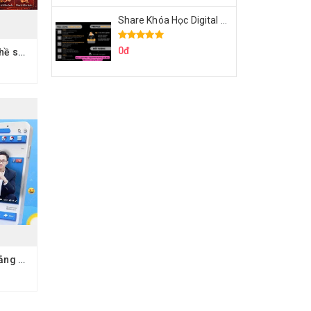
Share Khóa Học Digital Marketing Căn Bản Của Mr.Long
0đ
Share Khóa Học Nghề sáng tạo video YouTube bằng AI Của Hải Nghiêm
Share Khóa Học Quảng Cáo Facebook Thực Chiến Chu Minh Hạnh