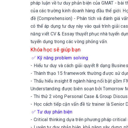
pháp luận về tư duy phản biện của GMAT - bài 
của các trường kinh doanh hàng đầu thế giới. Họ
đề (Comprehension) - Phân tích và đánh giá vấn 
có thể áp dụng tư duy này vào quá trình giải cas
năng viết CV & Essay thuyết phục nhà tuyển dụng
tuyển dụng trong các vòng phỏng vấn.
Khóa học sẽ giúp bạn
✅
Kỹ năng problem solving
- Hiểu tư duy và cách giải quyết 8 dạng Busine
- Thành thạo 15 framework thường được sử dụn
- Thấu hiểu insight 8 ngành hàng nổi bật gồm 
Understanding được biên soạn bởi Tomorrow M
- Thi thử 2 vòng Personal Case & Group Discussi
- Học cách tiếp cận vấn đề từ trainer là Senior
✅
Tư duy phản biện
- Critical thinking dựa trên phương pháp critica
- Luyện tư duy phản biện, khả năng xây dựng, ph