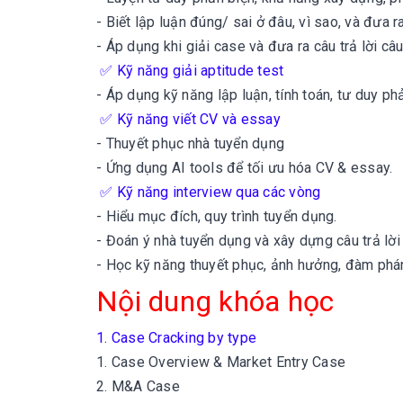
- Biết lập luận đúng/ sai ở đâu, vì sao, và đưa r
- Áp dụng khi giải case và đưa ra câu trả lời câ
✅
Kỹ năng giải aptitude test
- Áp dụng kỹ năng lập luận, tính toán, tư duy p
✅
Kỹ năng viết CV và essay
- Thuyết phục nhà tuyển dụng
- Ứng dụng AI tools để tối ưu hóa CV & essay.
✅
Kỹ năng interview qua các vòng
- Hiểu mục đích, quy trình tuyển dụng.
- Đoán ý nhà tuyển dụng và xây dựng câu trả lờ
- Học kỹ năng thuyết phục, ảnh hưởng, đàm phán,
Nội dung khóa học
1. Case Cracking by type
1. Case Overview & Market Entry Case
2. M&A Case