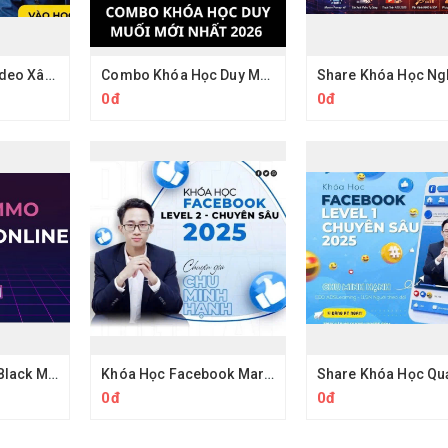
Khoá Học Làm Video Xây Kênh Hồ Mạnh Thắng
Combo Khóa Học Duy Muối 2026
0đ
0đ
Share Khóa Học Black MMO PRO Tự Động Hóa Quy Trình Cùng Hoàng PM
Khóa Học Facebook Marketing Facebook Level 2 Thực Chiến Chu Minh Hạnh
0đ
0đ