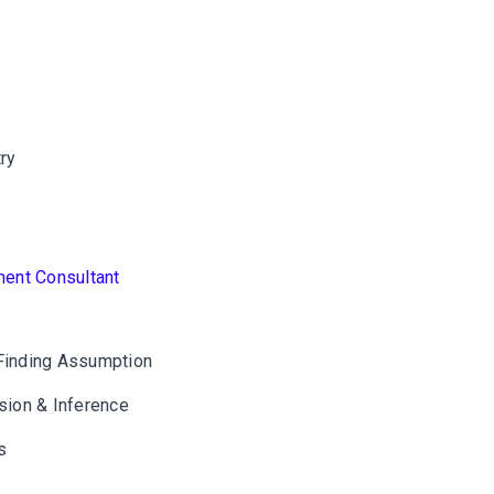
ry
ment Consultant
 Finding Assumption
usion & Inference
s