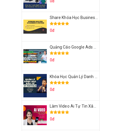
0đ
Share Khóa Học Business Analysis For Banking & Fintech Của Hai Lúa
0đ
Quảng Cáo Google Ads Từ Cơ Bản Đến Nâng Cao Cùng Tungleads
0đ
Khóa Học Quản Lý Danh Mục Đầu Tư My Portfolio Của Afa
0đ
Làm Video Ai Tự Tin Xây Kênh Kiếm Tiền Của Khởi Nguyên MMO
0đ