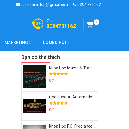
cskh.minutop@gmail.com
0394781162
Zalo
0
0394781162
MARKETING
COMBO HOT
Bạn có thể thích
Khóa Học Macro & Trading Key Volume FX Dream Trading 2025
0đ
Ứng dụng AI Automation Thu hút 100,000 Lượt Nhắn Tin Của Khách Hàng Lý Tưởng
0đ
Khóa Học ROI Freelance Cùng Minh Xin Chào 2025