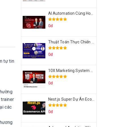
AI Automation Cùng Hoàng Mạnh Cường Topmax
0đ
Thuật Toán Thực Chiến DSA For Coding Interview Cùng Fsecourse
0đ
ện
tự tin
10X Marketing System Cùng Hoàng Mạnh Cường Topmax
0đ
thường
trainer
Nest.js Super Dự Án Ecommerce API Tích Hợp Thanh Toán Online
ại các
0đ
 phương