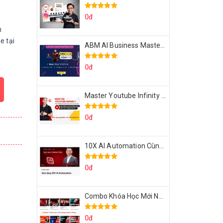
0đ
n
e tại
ABM AI Business Master 7 Ngày Thực Chiến AI Của Đặng Tú
0đ
Master Youtube Infinity Biến Youtube Thành Cỗ Máy Kiếm Tiền Của Bạn
0đ
10X AI Automation Cùng Hoàng Mạnh Cường Topmax
0đ
Combo Khóa Học Mới Nhất Của Hoàng Mạnh Cường
0đ