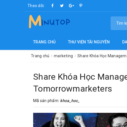
Theo dõi:
TRANG CHỦ
THƯ VIỆN TÀI NGUYÊN
D
Trang chủ
marketing
Share Khóa Học Manageme
Share Khóa Học Manage
Tomorrowmarketers
Mã sản phẩm:
khoa_hoc_