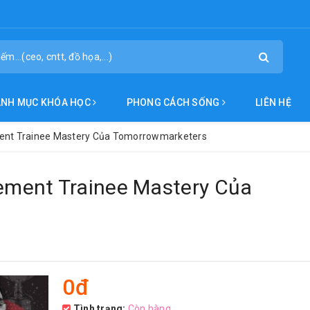
ANH MỤC KHÓA HỌC
PHONG CÁCH SỐNG
LIÊN HỆ
nt Trainee Mastery Của Tomorrowmarketers
ment Trainee Mastery Của
0đ
Tình trạng:
Còn hàng