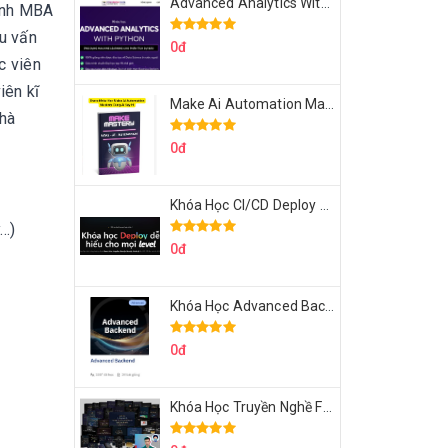
Advanced Analytics With Python Của Tomorrow Marketers
rình MBA
ểu vấn
0đ
c viên
iên kĩ
Make Ai Automation Mastery Của Aisayhi
nhà
0đ
Khóa Học CI/CD Deploy React, Next, Node lên VPS Dư Thanh Được
y…)
0đ
Khóa Học Advanced Backend Của Roninhub.com
0đ
Khóa Học Truyền Nghề Facebook Ads Freelancer 102 Của Quý Tộc