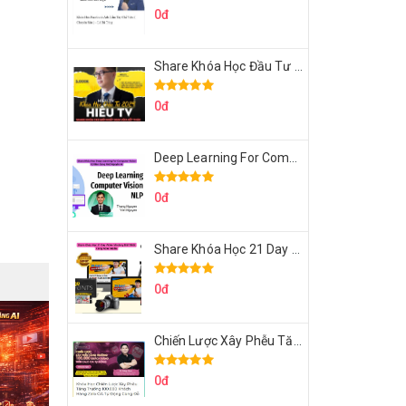
0đ
Share Khóa Học Đầu Tư 2024 Của Hieutv
0đ
Deep Learning For Computer Vision Cơ Bản Của Việt Nguyễn Ai
0đ
Share Khóa Học 21 Day Video Mastery Của Kobe
0đ
Chiến Lược Xây Phễu Tăng Trưởng 100.000 Khách Hàng Zalo OA Tự Động
0đ