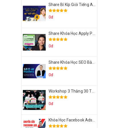
Share Bí Kíp Giỏi Tiếng Anh Trong 3 Tháng Cho Người Học Hệ Mất Gốc
0đ
Share Khóa Học Apply Python For Data Analytics Của Mazhocdata
0đ
Share Khóa Học SEO Bằng AI Tool Trương Đình Nam
0đ
Workshop 3 Thằng 30 Tỷ Doanh Thu Affiliate Tiktok
0đ
Khóa Học Facebook Ads Cầm Tay Chỉ Việc Chuyên Sâu Lê Bá Tùng