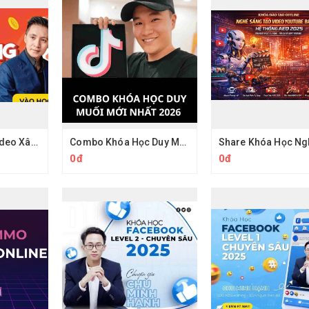
Khoá Học Làm Video Xây Kênh Hồ Mạnh Thắng
Combo Khóa Học Duy Muối 2026
0đ
0đ