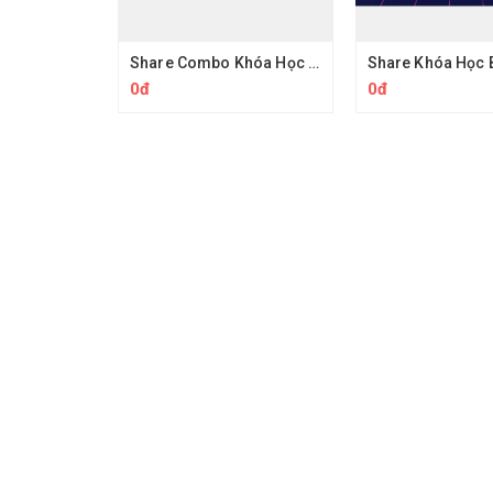
Share Combo Khóa Học Facebook Ads & YouTube Ads Chuyên Sâu
0đ
0đ