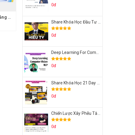
0đ
Share Khóa Học Quảng Cáo Facebook Thực Chiến Chu Minh Hạnh
Share Khóa Học Đầu Tư 2024 Của Hieutv
0đ
Deep Learning For Computer Vision Cơ Bản Của Việt Nguyễn Ai
0đ
Share Khóa Học 21 Day Video Mastery Của Kobe
0đ
Chiến Lược Xây Phễu Tăng Trưởng 100.000 Khách Hàng Zalo OA Tự Động
0đ