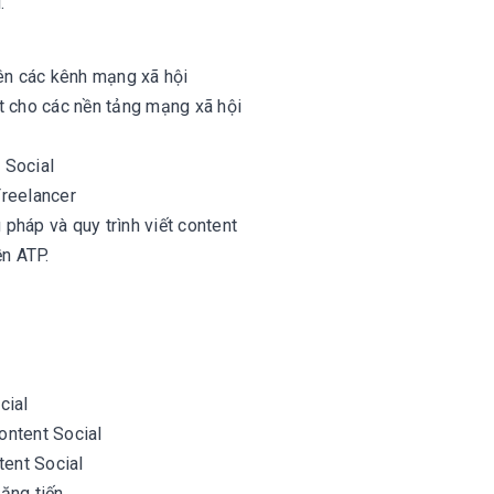
.
rên các kênh mạng xã hội
ết cho các nền tảng mạng xã hội
 Social
Freelancer
pháp và quy trình viết content
ền ATP.
cial
Content Social
tent Social
hăng tiến