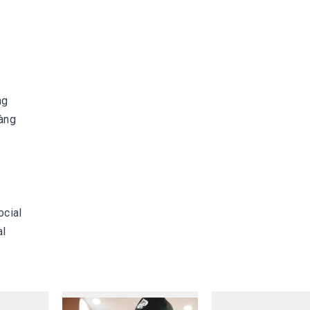
ng
hàng
ocial
al