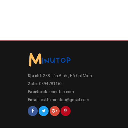
Địa chỉ:
238 Tân Bình , Hồ Chí Minh
Zalo:
0394781162
Facebook:
minutop.com
Email:
cskh.minutop@gmail.com