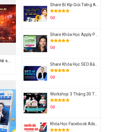
Share Bí Kíp Giỏi Tiếng Anh Trong 3 Tháng Cho Người Học Hệ Mất Gốc
0đ
Share Khóa Học Apply Python For Data Analytics Của Mazhocdata
0đ
Share Khóa Học Nghề sáng tạo video YouTube bằng AI Của Hải Nghiêm
Share Khóa Học SEO Bằng AI Tool Trương Đình Nam
0đ
Workshop 3 Thằng 30 Tỷ Doanh Thu Affiliate Tiktok
0đ
Khóa Học Facebook Ads Cầm Tay Chỉ Việc Chuyên Sâu Lê Bá Tùng