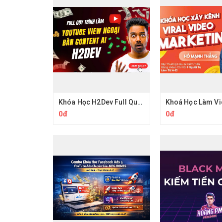
Khóa Học H2Dev Full Quy Trình Thực Chiến Và Key Làm Youtube View Ngoại
0đ
0đ