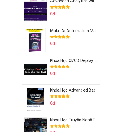
Advanced Analytics With Python Của Tomorrow Marketers
0đ
Make Ai Automation Mastery Của Aisayhi
0đ
Khóa Học CI/CD Deploy React, Next, Node lên VPS Dư Thanh Được
0đ
Khóa Học Advanced Backend Của Roninhub.com
0đ
Khóa Học Truyền Nghề Facebook Ads Freelancer 102 Của Quý Tộc