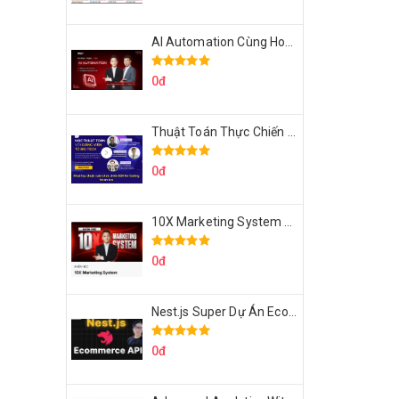
AI Automation Cùng Hoàng Mạnh Cường Topmax
0đ
Thuật Toán Thực Chiến DSA For Coding Interview Cùng Fsecourse
0đ
10X Marketing System Cùng Hoàng Mạnh Cường Topmax
0đ
Nest.js Super Dự Án Ecommerce API Tích Hợp Thanh Toán Online
0đ