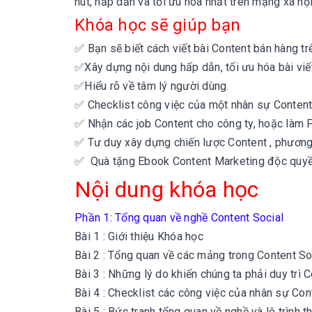
hút, hấp dẫn và tối ưu hóa nhất trên mạng xã hội
Khóa học sẽ giúp bạn
✅
Bạn sẽ biết cách viết bài Content bán hàng t
✅
Xây dựng nội dung hấp dẫn, tối ưu hóa bài vi
✅
Hiểu rõ về tâm lý người dùng.
✅ Checklist công việc của một nhân sự Content
✅ Nhận các job Content cho công ty, hoặc làm 
✅ Tư duy xây dựng chiến lược Content ,
phương 
✅ Quà tặng Ebook Content Marketing độc quy
Nội dung khóa học
Phần 1: Tổng quan về nghề Content Social
Bài 1 : Giới thiệu Khóa học
Bài 2 : Tổng quan về các mảng trong Content So
Bài 3 : Những lý do khiến chúng ta phải duy trì 
Bài 4 : Checklist các công việc của nhân sự Con
Bài 5 : Bức tranh tổng quan về nghề và lộ trình t