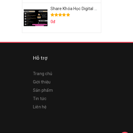
Share Khóa Học Digital Marketing Căn Bản Của Mr.Long
0đ
Hỗ trợ
Trang chủ
Giới thiệu
Sản phẩm
Tin tức
Liên hệ