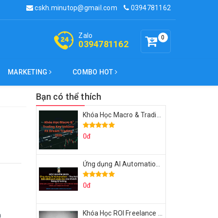
cskh.minutop@gmail.com
0394781162
Zalo
0
0394781162
MARKETING
COMBO HOT
Bạn có thể thích
Khóa Học Macro & Trading Key Volume FX Dream Trading 2025
0đ
Ứng dụng AI Automation Thu hút 100,000 Lượt Nhắn Tin Của Khách Hàng Lý Tưởng
0đ
Khóa Học ROI Freelance Cùng Minh Xin Chào 2025
h