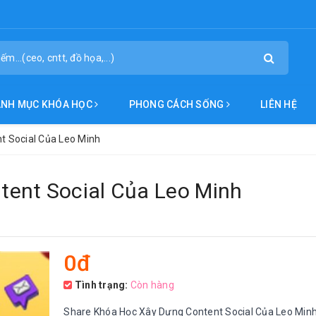
ANH MỤC KHÓA HỌC
PHONG CÁCH SỐNG
LIÊN HỆ
t Social Của Leo Minh
ent Social Của Leo Minh
0đ
Tình trạng:
Còn hàng
Share Khóa Học Xây Dựng Content Social Của Leo Min