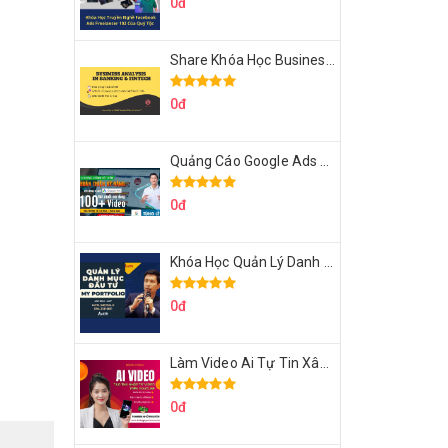
0đ
Share Khóa Học Business Analysis For Banking & Fintech Của Hai Lúa
0đ
Quảng Cáo Google Ads Từ Cơ Bản Đến Nâng Cao Cùng Tungleads
0đ
Khóa Học Quản Lý Danh Mục Đầu Tư My Portfolio Của Afa
0đ
Làm Video Ai Tự Tin Xây Kênh Kiếm Tiền Của Khởi Nguyên MMO
0đ