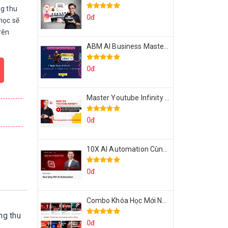
ng thu
0đ
học sẽ
rên
ABM AI Business Master 7 Ngày Thực Chiến AI Của Đặng Tú
0đ
Master Youtube Infinity Biến Youtube Thành Cỗ Máy Kiếm Tiền Của Bạn
0đ
10X AI Automation Cùng Hoàng Mạnh Cường Topmax
0đ
Combo Khóa Học Mới Nhất Của Hoàng Mạnh Cường
ng thu
0đ