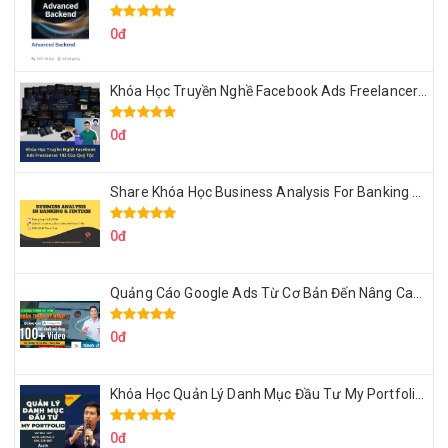
0đ
Khóa Học Truyền Nghề Facebook Ads Freelancer 102 Của Quý Tộc
0đ
Share Khóa Học Business Analysis For Banking & Fintech Của Hai Lúa
0đ
Quảng Cáo Google Ads Từ Cơ Bản Đến Nâng Cao Cùng Tungleads
0đ
Khóa Học Quản Lý Danh Mục Đầu Tư My Portfolio Của Afa
0đ