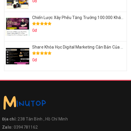
0đ
Chiến Lược Xây Phễu Tăng Trưởng 100.000 Khách Hàng Zalo OA Tự Động
0đ
Share Khóa Học Digital Marketing Căn Bản Của Mr.Long
0đ
Địa chỉ:
238 Tân Bình , Hồ Chí Minh
Zalo:
0394781162