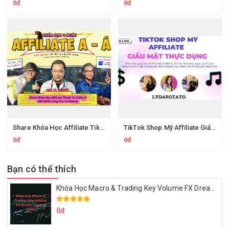
0đ
0đ
Share Khóa Học Affiliate Tiktok Từ A đến Á Của Chú Cá Review
TikTok Shop Mỹ Affiliate Giấu Mặt Thực Dụng Của Lydapotato
0đ
0đ
Bạn có thể thích
Khóa Học Macro & Trading Key Volume FX Dream Trading 2025
0đ