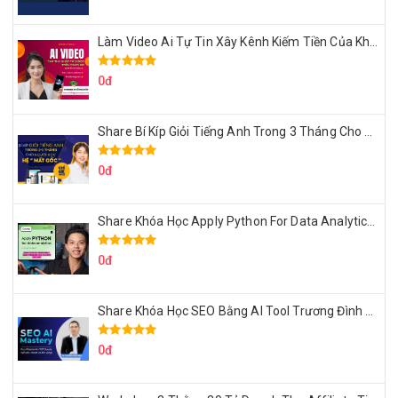
Làm Video Ai Tự Tin Xây Kênh Kiếm Tiền Của Khởi Nguyên MMO
0đ
Share Bí Kíp Giỏi Tiếng Anh Trong 3 Tháng Cho Người Học Hệ Mất Gốc
0đ
Share Khóa Học Apply Python For Data Analytics Của Mazhocdata
0đ
Share Khóa Học SEO Bằng AI Tool Trương Đình Nam
0đ