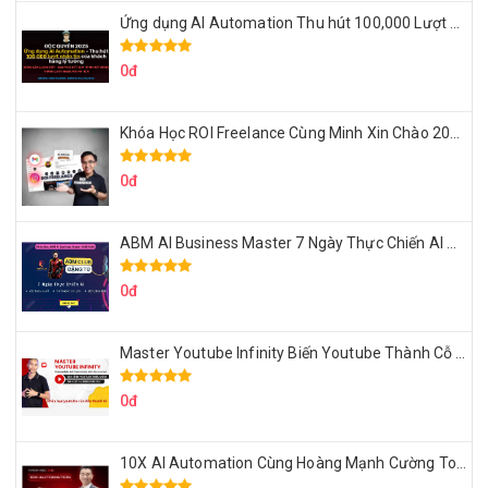
Ứng dụng AI Automation Thu hút 100,000 Lượt Nhắn Tin Của Khách Hàng Lý Tưởng
0đ
Khóa Học ROI Freelance Cùng Minh Xin Chào 2025
0đ
ABM AI Business Master 7 Ngày Thực Chiến AI Của Đặng Tú
0đ
Master Youtube Infinity Biến Youtube Thành Cỗ Máy Kiếm Tiền Của Bạn
0đ
10X AI Automation Cùng Hoàng Mạnh Cường Topmax