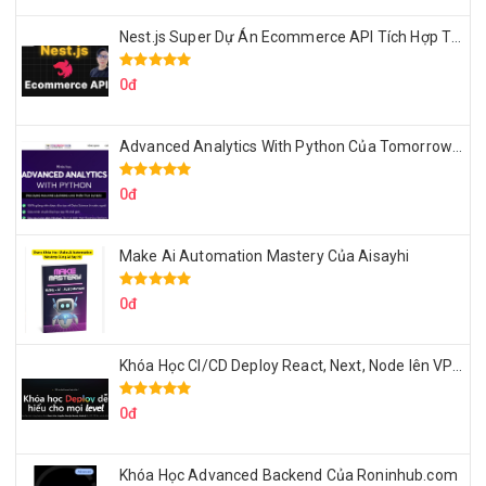
Nest.js Super Dự Án Ecommerce API Tích Hợp Thanh Toán Online
0đ
Advanced Analytics With Python Của Tomorrow Marketers
0đ
Make Ai Automation Mastery Của Aisayhi
0đ
Khóa Học CI/CD Deploy React, Next, Node lên VPS Dư Thanh Được
0đ
Khóa Học Advanced Backend Của Roninhub.com