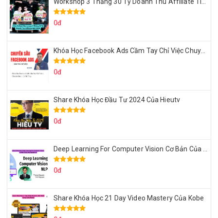
Workshop 3 Thằng 30 Tỷ Doanh Thu Affiliate Tiktok
0đ
Khóa Học Facebook Ads Cầm Tay Chỉ Việc Chuyên Sâu Lê Bá Tùng
0đ
Share Khóa Học Đầu Tư 2024 Của Hieutv
0đ
Deep Learning For Computer Vision Cơ Bản Của Việt Nguyễn Ai
0đ
Share Khóa Học 21 Day Video Mastery Của Kobe