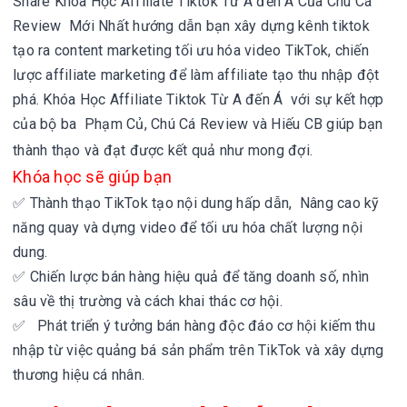
Share Khóa Học Affiliate Tiktok Từ A đến Á Của Chú Cá
Review Mới Nhất hướng dẫn bạn xây dựng kênh tiktok
tạo ra content marketing
tối ưu hóa video TikTok, chiến
lược affiliate marketing
để làm affiliate tạo thu nhập đột
phá.
Khóa Học Affiliate Tiktok Từ A đến Á với sự kết hợp
của bộ ba
Phạm Củ, Chú Cá Review và Hiếu CB giúp bạn
thành thạo và đạt được kết quả như mong đợi.
Khóa học sẽ giúp bạn
✅
Thành thạo TikTok tạo nội dung hấp dẫn,
Nâng cao kỹ
năng quay và dựng video để tối ưu hóa chất lượng nội
dung.
✅
Chiến lược bán hàng hiệu quả để tăng doanh số,
nhìn
sâu về thị trường và cách khai thác cơ hội.
✅
Phát triển ý tưởng bán hàng độc đáo cơ hội kiếm thu
nhập từ việc quảng bá sản phẩm trên TikTok và
xây dựng
thương hiệu cá nhân.