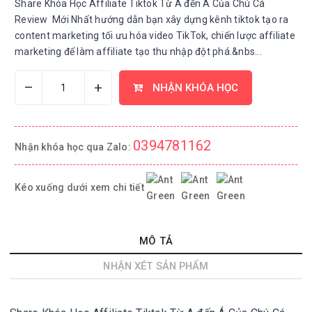
Share Khóa Học Affiliate Tiktok Từ A đến Á Của Chú Cá
Review Mới Nhất hướng dẫn bạn xây dựng kênh tiktok tạo ra
content marketing tối ưu hóa video TikTok, chiến lược affiliate
marketing để làm affiliate tạo thu nhập đột phá.&nbs...
–
+
NHẬN KHÓA HỌC
0394781162
Nhận khóa học qua Zalo:
Kéo xuống dưới xem chi tiết
MÔ TẢ
NHẬN XÉT SẢN PHẨM