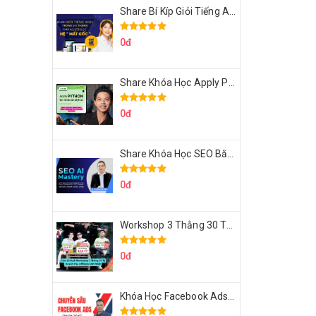
Share Bí Kíp Giỏi Tiếng Anh Trong 3 Tháng Cho Người Học Hệ Mất Gốc
0đ
Share Khóa Học Apply Python For Data Analytics Của Mazhocdata
0đ
Share Khóa Học SEO Bằng AI Tool Trương Đình Nam
0đ
Workshop 3 Thằng 30 Tỷ Doanh Thu Affiliate Tiktok
0đ
Khóa Học Facebook Ads Cầm Tay Chỉ Việc Chuyên Sâu Lê Bá Tùng