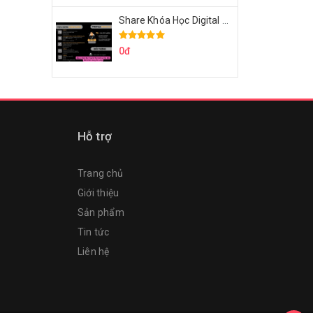
Share Khóa Học Digital Marketing Căn Bản Của Mr.Long
0đ
Hỗ trợ
Trang chủ
Giới thiệu
Sản phẩm
Tin tức
Liên hệ