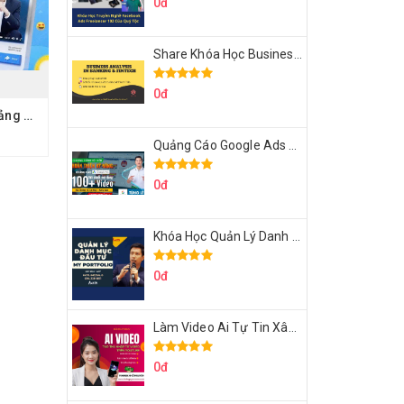
0đ
Share Khóa Học Business Analysis For Banking & Fintech Của Hai Lúa
0đ
Share Khóa Học Quảng Cáo Facebook Thực Chiến Chu Minh Hạnh
Quảng Cáo Google Ads Từ Cơ Bản Đến Nâng Cao Cùng Tungleads
0đ
Khóa Học Quản Lý Danh Mục Đầu Tư My Portfolio Của Afa
0đ
Làm Video Ai Tự Tin Xây Kênh Kiếm Tiền Của Khởi Nguyên MMO
0đ