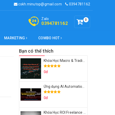
cskh.minutop@gmail.com
0394781162
Zalo
0
0394781162
MARKETING
COMBO HOT
Bạn có thể thích
Khóa Học Macro & Trading Key Volume FX Dream Trading 2025
0đ
Ứng dụng AI Automation Thu hút 100,000 Lượt Nhắn Tin Của Khách Hàng Lý Tưởng
0đ
Khóa Học ROI Freelance Cùng Minh Xin Chào 2025