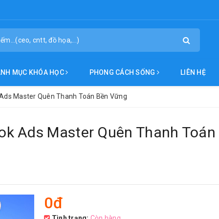
ANH MỤC KHÓA HỌC
PHONG CÁCH SỐNG
LIÊN HỆ
 Ads Master Quên Thanh Toán Bền Vững
ok Ads Master Quên Thanh Toán
0đ
Tình trạng:
Còn hàng