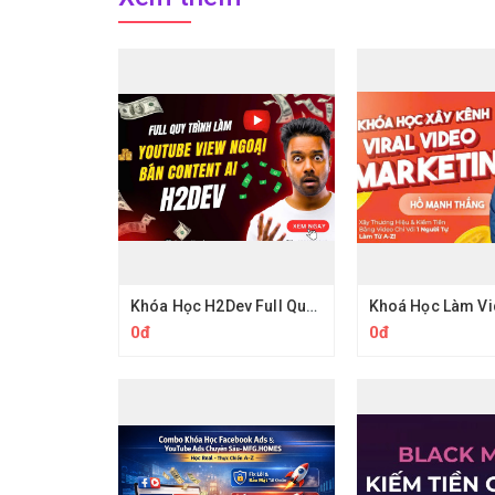
Khóa Học H2Dev Full Quy Trình Thực Chiến Và Key Làm Youtube View Ngoại
0đ
0đ