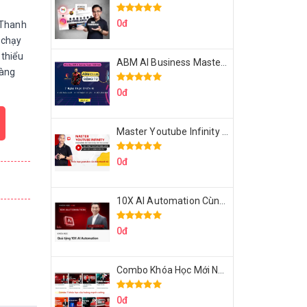
0đ
 Thanh
 chạy
thiểu
ABM AI Business Master 7 Ngày Thực Chiến AI Của Đặng Tú
hàng
0đ
Master Youtube Infinity Biến Youtube Thành Cỗ Máy Kiếm Tiền Của Bạn
0đ
10X AI Automation Cùng Hoàng Mạnh Cường Topmax
0đ
Combo Khóa Học Mới Nhất Của Hoàng Mạnh Cường
0đ