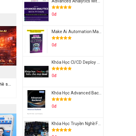
Advanced Analytics With Python Của Tomorrow Marketers
0đ
Make Ai Automation Mastery Của Aisayhi
0đ
Khóa Học CI/CD Deploy React, Next, Node lên VPS Dư Thanh Được
0đ
Share Khóa Học Nghề sáng tạo video YouTube bằng AI Của Hải Nghiêm
Khóa Học Advanced Backend Của Roninhub.com
0đ
Khóa Học Truyền Nghề Facebook Ads Freelancer 102 Của Quý Tộc