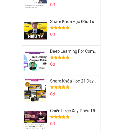
0đ
Share Khóa Học Đầu Tư 2024 Của Hieutv
0đ
Deep Learning For Computer Vision Cơ Bản Của Việt Nguyễn Ai
0đ
Share Khóa Học 21 Day Video Mastery Của Kobe
0đ
Chiến Lược Xây Phễu Tăng Trưởng 100.000 Khách Hàng Zalo OA Tự Động
0đ