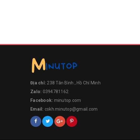
Địa chỉ:
238 Tân Bình , Hồ Chí Minh
Zalo:
0394781162
Facebook:
minutop.com
Email:
cskh.minutop@gmail.com