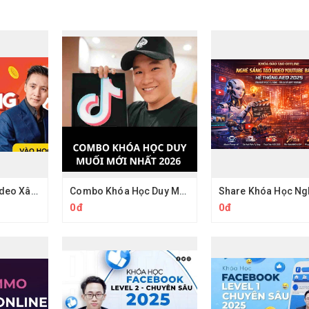
Khoá Học Làm Video Xây Kênh Hồ Mạnh Thắng
Combo Khóa Học Duy Muối 2026
0đ
0đ