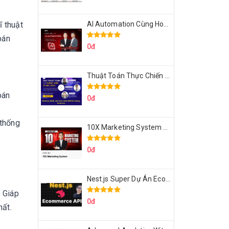
AI Automation Cùng Hoàng Mạnh Cường Topmax
 thuật
bán
0đ
Thuật Toán Thực Chiến DSA For Coding Interview Cùng Fsecourse
bán
0đ
 thống
10X Marketing System Cùng Hoàng Mạnh Cường Topmax
0đ
Nest.js Super Dự Án Ecommerce API Tích Hợp Thanh Toán Online
 Giáp
0đ
hất.