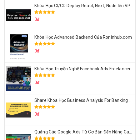
Khóa Học CI/CD Deploy React, Next, Node lên VPS Dư Thanh Được
0đ
Khóa Học Advanced Backend Của Roninhub.com
0đ
Khóa Học Truyền Nghề Facebook Ads Freelancer 102 Của Quý Tộc
0đ
Share Khóa Học Business Analysis For Banking & Fintech Của Hai Lúa
0đ
Quảng Cáo Google Ads Từ Cơ Bản Đến Nâng Cao Cùng Tungleads