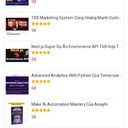
0đ
10X Marketing System Cùng Hoàng Mạnh Cường Topmax
0đ
Nest.js Super Dự Án Ecommerce API Tích Hợp Thanh Toán Online
0đ
Advanced Analytics With Python Của Tomorrow Marketers
0đ
Make Ai Automation Mastery Của Aisayhi
0đ