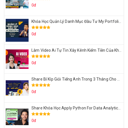
0đ
Khóa Học Quản Lý Danh Mục Đầu Tư My Portfolio Của Afa
0đ
Làm Video Ai Tự Tin Xây Kênh Kiếm Tiền Của Khởi Nguyên MMO
0đ
Share Bí Kíp Giỏi Tiếng Anh Trong 3 Tháng Cho Người Học Hệ Mất Gốc
0đ
Share Khóa Học Apply Python For Data Analytics Của Mazhocdata
0đ