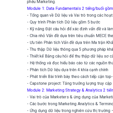
phễu Marketing.
Module 1:
Data Fundamentals
2 tiếng/buổi gồ
- Tổng quan về Dữ liệu và Vai trò trong các hoạ
- Quy trình Phân tích Dữ liệu gồm 5 bước
- Kỹ năng Đặt câu hỏi để xác định vấn đề và là
- Chia nhỏ Vấn đề dựa trên tiêu chuẩn MECE th
- Ưu tiên Phân tích Vấn đề dựa trên Ma trận Kh
- Thu thập Dữ liệu thông qua 5 phương pháp kh
- Thiết kế Bảng câu hỏi để thu thập dữ liệu sơ c
- Hệ thống và đọc hiểu báo cáo từ các nguồn th
- Phân tích Dữ liệu dựa trên 4 khía cạnh chính
- Phát triển Bài trình bày theo cách tiếp cận to
- Capstone project: Tăng trưởng lượng truy cập 
Module 2:
Marketing Strategy & Analytics
2 ti
- Vai trò của Marketers & ứng dụng của Marketi
- Các bước trong Marketing Analytics & Termin
- Ứng dụng dữ liệu trong nghiên cứu thị trường 