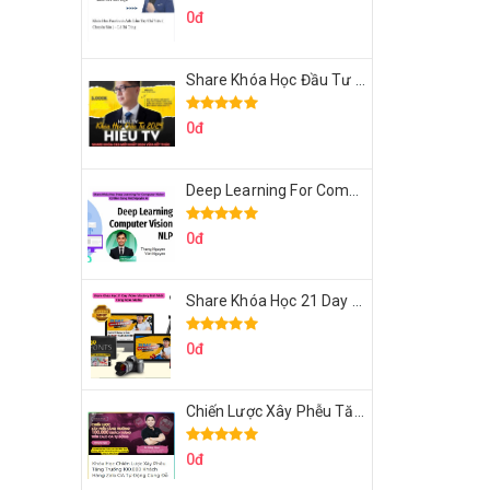
0đ
Share Khóa Học Đầu Tư 2024 Của Hieutv
0đ
Deep Learning For Computer Vision Cơ Bản Của Việt Nguyễn Ai
0đ
Share Khóa Học 21 Day Video Mastery Của Kobe
0đ
Chiến Lược Xây Phễu Tăng Trưởng 100.000 Khách Hàng Zalo OA Tự Động
0đ