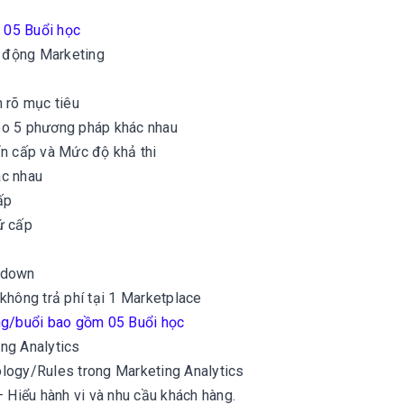
m
05
Buổi học
t động Marketing
m rõ mục tiêu
eo 5 phương pháp khác nhau
ẩn cấp và Mức độ khả thi
ác nhau
ấp
ứ cấp
p-down
không trả phí tại 1 Marketplace
ếng/buổi bao gồm
05
Buổi học
ng Analytics
ology/Rules trong Marketing Analytics
– Hiểu hành vi và nhu cầu khách hàng.