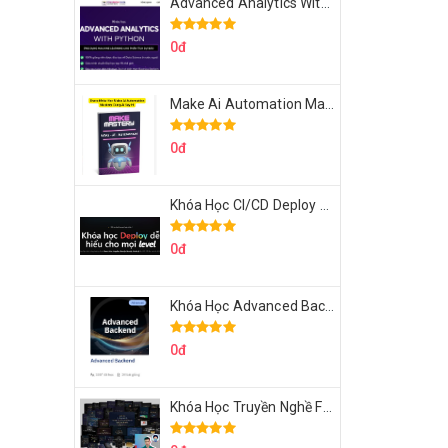
Advanced Analytics With Python Của Tomorrow Marketers
0đ
Make Ai Automation Mastery Của Aisayhi
0đ
Khóa Học CI/CD Deploy React, Next, Node lên VPS Dư Thanh Được
0đ
Khóa Học Advanced Backend Của Roninhub.com
0đ
Khóa Học Truyền Nghề Facebook Ads Freelancer 102 Của Quý Tộc