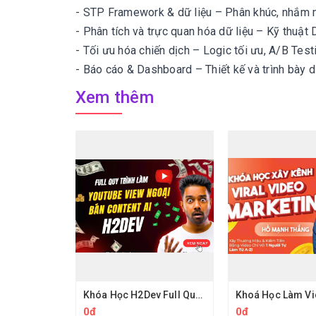
- STP Framework & dữ liệu – Phân khúc, nhắm m
- Phân tích và trực quan hóa dữ liệu – Kỹ thuật 
- Tối ưu hóa chiến dịch – Logic tối ưu, A/B Test
- Báo cáo & Dashboard – Thiết kế và trình bày dữ
Xem thêm
Khóa Học H2Dev Full Quy Trình Thực Chiến Và Key Làm Youtube View Ngoại
0đ
0đ