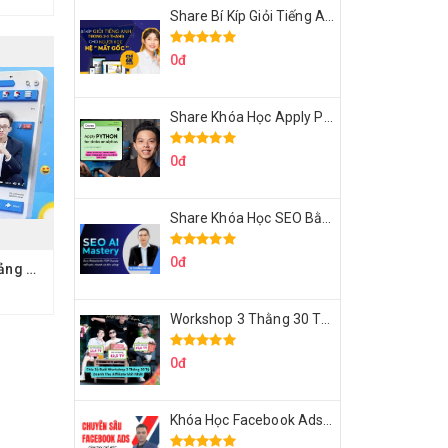
Share Bí Kíp Giỏi Tiếng Anh Trong 3 Tháng Cho Người Học Hệ Mất Gốc
0đ
Share Khóa Học Apply Python For Data Analytics Của Mazhocdata
0đ
Share Khóa Học SEO Bằng AI Tool Trương Đình Nam
0đ
Share Khóa Học Quảng Cáo Facebook Thực Chiến Chu Minh Hạnh
Workshop 3 Thằng 30 Tỷ Doanh Thu Affiliate Tiktok
0đ
Khóa Học Facebook Ads Cầm Tay Chỉ Việc Chuyên Sâu Lê Bá Tùng