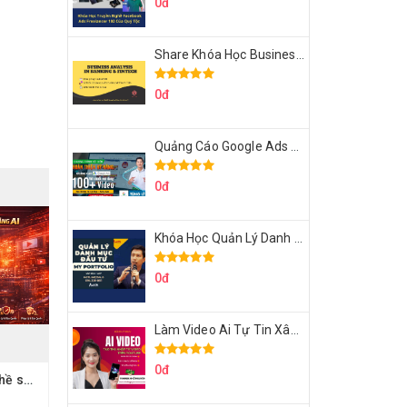
0đ
Share Khóa Học Business Analysis For Banking & Fintech Của Hai Lúa
0đ
Quảng Cáo Google Ads Từ Cơ Bản Đến Nâng Cao Cùng Tungleads
0đ
Khóa Học Quản Lý Danh Mục Đầu Tư My Portfolio Của Afa
0đ
Làm Video Ai Tự Tin Xây Kênh Kiếm Tiền Của Khởi Nguyên MMO
0đ
Share Khóa Học Nghề sáng tạo video YouTube bằng AI Của Hải Nghiêm