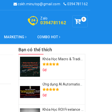
cskh.minutop@gmail.com
0394781162
Zalo
0
0394781162
MARKETING
COMBO HOT
Bạn có thể thích
Khóa Học Macro & Trading Key Volume FX Dream Trading 2025
0đ
Ứng dụng AI Automation Thu hút 100,000 Lượt Nhắn Tin Của Khách Hàng Lý Tưởng
0đ
Khóa Học ROI Freelance Cùng Minh Xin Chào 2025