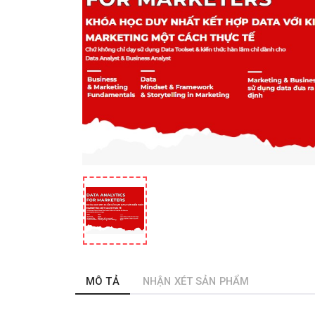
MÔ TẢ
NHẬN XÉT SẢN PHẨM