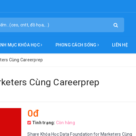
ANH MỤC KHÓA HỌC
PHONG CÁCH SỐNG
LIÊN HỆ
eters Cùng Careerprep
rketers Cùng Careerprep
0đ
Tình trạng:
Còn hàng
Share Khóa Học Data Foundation for Marketers Cùng