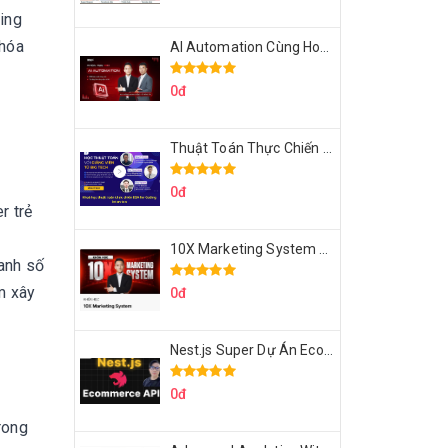
ing
khóa
AI Automation Cùng Hoàng Mạnh Cường Topmax
0đ
Thuật Toán Thực Chiến DSA For Coding Interview Cùng Fsecourse
0đ
r trẻ
10X Marketing System Cùng Hoàng Mạnh Cường Topmax
oanh số
m xây
0đ
Nest.js Super Dự Án Ecommerce API Tích Hợp Thanh Toán Online
0đ
rong