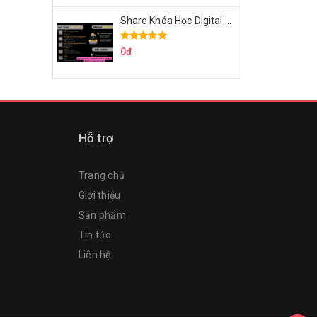
Share Khóa Học Digital Marketing Căn Bản Của Mr.Long
0đ
Hỗ trợ
Trang chủ
Giới thiệu
Sản phẩm
Tin tức
Liên hệ