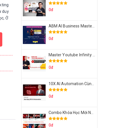
kting
0đ
ư duy
ọc, Ở
ABM AI Business Master 7 Ngày Thực Chiến AI Của Đặng Tú
0đ
Master Youtube Infinity Biến Youtube Thành Cỗ Máy Kiếm Tiền Của Bạn
0đ
10X AI Automation Cùng Hoàng Mạnh Cường Topmax
0đ
Combo Khóa Học Mới Nhất Của Hoàng Mạnh Cường
0đ