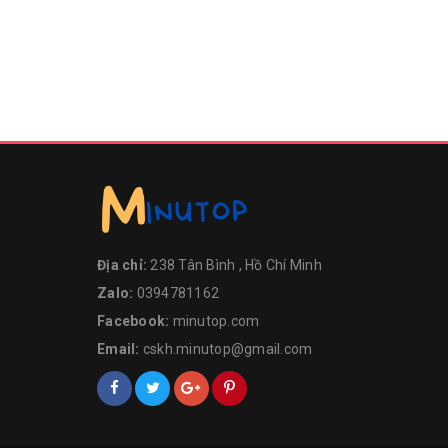
Địa chỉ:
238 Tân Bình , Hồ Chí Minh
Zalo:
0394781162
Facebook:
minutop.com
Email:
cskh.minutop@gmail.com