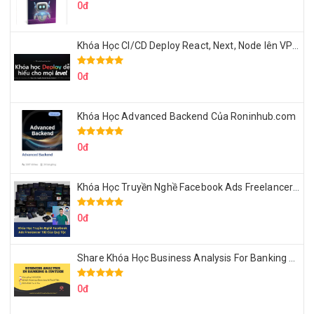
0đ
Khóa Học CI/CD Deploy React, Next, Node lên VPS Dư Thanh Được
0đ
Khóa Học Advanced Backend Của Roninhub.com
0đ
Khóa Học Truyền Nghề Facebook Ads Freelancer 102 Của Quý Tộc
0đ
Share Khóa Học Business Analysis For Banking & Fintech Của Hai Lúa
0đ