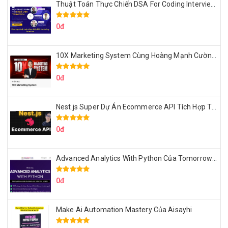
Thuật Toán Thực Chiến DSA For Coding Interview Cùng Fsecourse
0đ
10X Marketing System Cùng Hoàng Mạnh Cường Topmax
0đ
Nest.js Super Dự Án Ecommerce API Tích Hợp Thanh Toán Online
0đ
Advanced Analytics With Python Của Tomorrow Marketers
0đ
Make Ai Automation Mastery Của Aisayhi