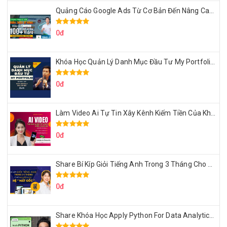
Quảng Cáo Google Ads Từ Cơ Bản Đến Nâng Cao Cùng Tungleads
0đ
Khóa Học Quản Lý Danh Mục Đầu Tư My Portfolio Của Afa
0đ
Làm Video Ai Tự Tin Xây Kênh Kiếm Tiền Của Khởi Nguyên MMO
0đ
Share Bí Kíp Giỏi Tiếng Anh Trong 3 Tháng Cho Người Học Hệ Mất Gốc
0đ
Share Khóa Học Apply Python For Data Analytics Của Mazhocdata