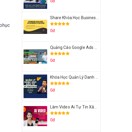
0đ
Share Khóa Học Business Analysis For Banking & Fintech Của Hai Lúa
 phục
0đ
Quảng Cáo Google Ads Từ Cơ Bản Đến Nâng Cao Cùng Tungleads
0đ
Khóa Học Quản Lý Danh Mục Đầu Tư My Portfolio Của Afa
0đ
Làm Video Ai Tự Tin Xây Kênh Kiếm Tiền Của Khởi Nguyên MMO
0đ