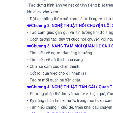
-Tạo dựng hình ảnh và nét cá tính riêng biệt tr
khi click vào xem.
- Đặt ra những thắc mắc bạn là ai, là người như
❤️Chương 2: NGHỆ THUẬT NÓI CHUYỆN LÔI
- Tạo cảm giác gần gũi và tin tưởng khi đc 1 ng
- Cách tương tác, duy trì cuộc nói chuyện với ng
❤️Chương 3: NÂNG TẦM MỐI QUAN HỆ SÂU 
- Tìm hiểu về người đàn ông lí tưởng.
- Tìm hiểu về sở thích của nàng.
- Chia sẽ cảm xúc chân thành.
- Cốt lõi của việc cho đi, nhận lại
- Tạo ra mối quan hệ bền chặt.
❤️Chương 4: NGHỆ THUẬT TÁN GÁI ( Quan Trọ
- Phương pháp thả tim và bão like hiệu quả, đúng
- Kỹ năng nhắn tin hài hước trong mọi hoàn cảnh
- Tìm hiểu chung 1 chủ đề, triển khai câu chuyện