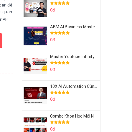
 bạn dễ
0đ
ối quan
ãy áp
ABM AI Business Master 7 Ngày Thực Chiến AI Của Đặng Tú
0đ
Master Youtube Infinity Biến Youtube Thành Cỗ Máy Kiếm Tiền Của Bạn
0đ
10X AI Automation Cùng Hoàng Mạnh Cường Topmax
0đ
Combo Khóa Học Mới Nhất Của Hoàng Mạnh Cường
0đ