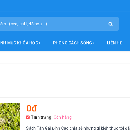
ANH MỤC KHÓA HỌC
PHONG CÁCH SỐNG
LIÊN HỆ
0đ
Tình trạng:
Còn hàng
Sách Tán Gái Đỉnh Cao chia sẻ những gì kiến thức tôi đã