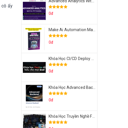
Advanced Analytics With Python Của Tomorrow Marketers
n cô ấy
0đ
Make Ai Automation Mastery Của Aisayhi
0đ
Khóa Học CI/CD Deploy React, Next, Node lên VPS Dư Thanh Được
0đ
Khóa Học Advanced Backend Của Roninhub.com
0đ
Khóa Học Truyền Nghề Facebook Ads Freelancer 102 Của Quý Tộc