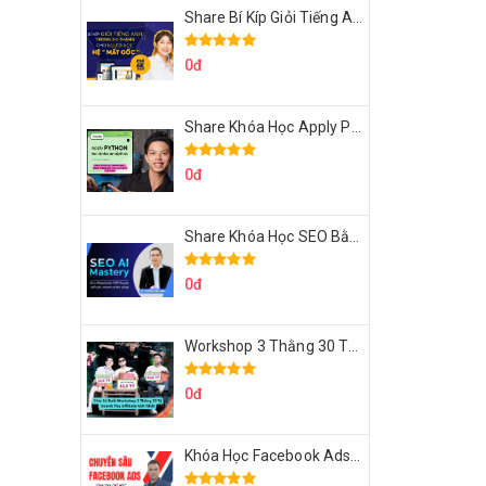
Share Bí Kíp Giỏi Tiếng Anh Trong 3 Tháng Cho Người Học Hệ Mất Gốc
0đ
Share Khóa Học Apply Python For Data Analytics Của Mazhocdata
0đ
Share Khóa Học SEO Bằng AI Tool Trương Đình Nam
0đ
Workshop 3 Thằng 30 Tỷ Doanh Thu Affiliate Tiktok
0đ
Khóa Học Facebook Ads Cầm Tay Chỉ Việc Chuyên Sâu Lê Bá Tùng