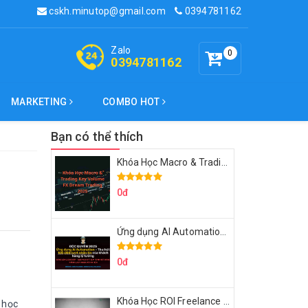
cskh.minutop@gmail.com
0394781162
Zalo
0
0394781162
MARKETING
COMBO HOT
Bạn có thể thích
Khóa Học Macro & Trading Key Volume FX Dream Trading 2025
0đ
Ứng dụng AI Automation Thu hút 100,000 Lượt Nhắn Tin Của Khách Hàng Lý Tưởng
0đ
Khóa Học ROI Freelance Cùng Minh Xin Chào 2025
 học