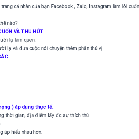
ên trang cá nhân của bạn Facebook , Zalo, Instagram làm lôi cuố
 thế nào?
 CUỐN VÀ THU HÚT
ười lạ làm quen.
ười lạ và đưa cuộc nói chuyện thêm phần thú vị.
SẮC
ng ) áp dụng thực tế.
 thời gian, địa điểm lấy đc sự thích thú.
.
 giúp hiểu nhau hơn.