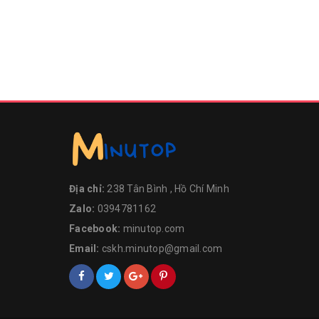
Địa chỉ:
238 Tân Bình , Hồ Chí Minh
Zalo:
0394781162
Facebook:
minutop.com
Email:
cskh.minutop@gmail.com