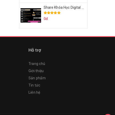
Share Khóa Học Digital Marketing Căn Bản Của Mr.Long
0đ
Hỗ trợ
Trang chủ
Giới thiệu
Sản phẩm
Tin tức
Liên hệ