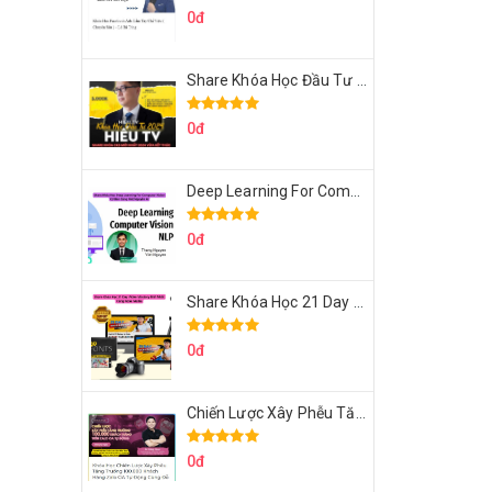
0đ
Share Khóa Học Đầu Tư 2024 Của Hieutv
0đ
Deep Learning For Computer Vision Cơ Bản Của Việt Nguyễn Ai
0đ
Share Khóa Học 21 Day Video Mastery Của Kobe
0đ
Chiến Lược Xây Phễu Tăng Trưởng 100.000 Khách Hàng Zalo OA Tự Động
0đ