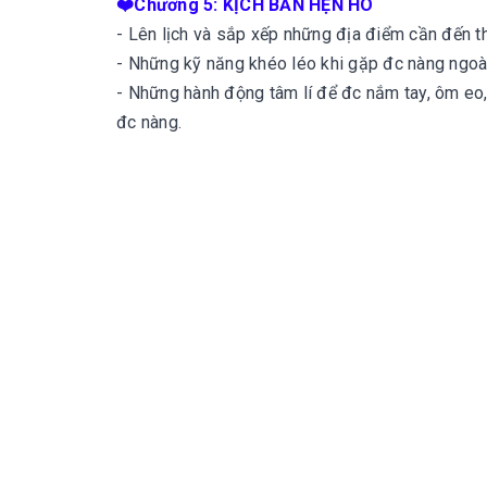
❤️Chương 5: KỊCH BẢN HẸN HÒ
- Lên lịch và sắp xếp những địa điểm cần đến th
- Những kỹ năng khéo léo khi gặp đc nàng ngoài
- Những hành động tâm lí để đc nắm tay, ôm eo,
đc nàng.