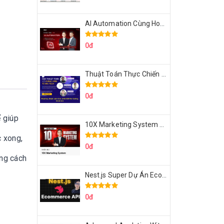
AI Automation Cùng Hoàng Mạnh Cường Topmax
0đ
Thuật Toán Thực Chiến DSA For Coding Interview Cùng Fsecourse
0đ
ể giúp
10X Marketing System Cùng Hoàng Mạnh Cường Topmax
c xong,
0đ
ong cách
Nest.js Super Dự Án Ecommerce API Tích Hợp Thanh Toán Online
0đ