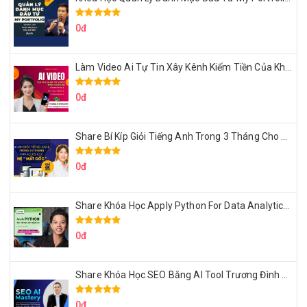
0đ
Làm Video Ai Tự Tin Xây Kênh Kiếm Tiền Của Khởi Nguyên MMO
0đ
Share Bí Kíp Giỏi Tiếng Anh Trong 3 Tháng Cho Người Học Hệ Mất Gốc
0đ
Share Khóa Học Apply Python For Data Analytics Của Mazhocdata
0đ
Share Khóa Học SEO Bằng AI Tool Trương Đình Nam
0đ