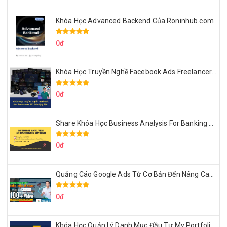
Khóa Học Advanced Backend Của Roninhub.com
0đ
Khóa Học Truyền Nghề Facebook Ads Freelancer 102 Của Quý Tộc
0đ
Share Khóa Học Business Analysis For Banking & Fintech Của Hai Lúa
0đ
Quảng Cáo Google Ads Từ Cơ Bản Đến Nâng Cao Cùng Tungleads
0đ
Khóa Học Quản Lý Danh Mục Đầu Tư My Portfolio Của Afa