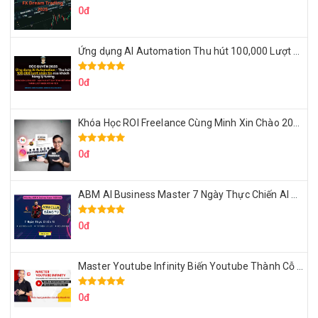
0đ
Ứng dụng AI Automation Thu hút 100,000 Lượt Nhắn Tin Của Khách Hàng Lý Tưởng
0đ
Khóa Học ROI Freelance Cùng Minh Xin Chào 2025
0đ
ABM AI Business Master 7 Ngày Thực Chiến AI Của Đặng Tú
0đ
Master Youtube Infinity Biến Youtube Thành Cỗ Máy Kiếm Tiền Của Bạn
0đ