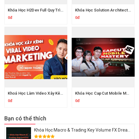
Khóa Học H2Dev Full Quy Trình Thực Chiến Và Key Làm Youtube View Ngoại
Khóa Học Solution Architect 200Lab – Thiết Kế Hệ Thống Microservices & System Design
0đ
0đ
Khoá Học Làm Video Xây Kênh Hồ Mạnh Thắng
Khóa Học CapCut Mobile Mastery Của Kobemedia Làm Chủ Edit Video
0đ
0đ
Bạn có thể thích
Khóa Học Macro & Trading Key Volume FX Dream Trading 2025