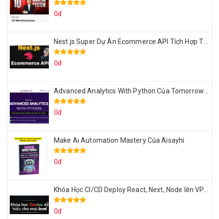
0đ
Nest.js Super Dự Án Ecommerce API Tích Hợp Thanh Toán Online
0đ
Advanced Analytics With Python Của Tomorrow Marketers
0đ
Make Ai Automation Mastery Của Aisayhi
0đ
Khóa Học CI/CD Deploy React, Next, Node lên VPS Dư Thanh Được
0đ