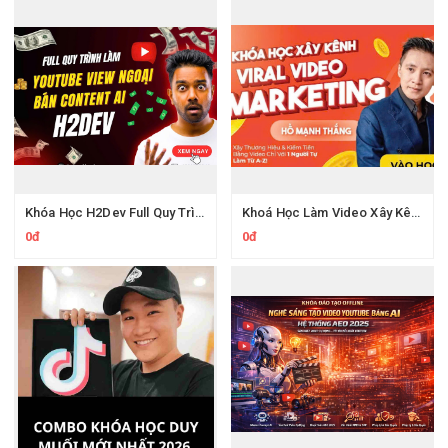
Khóa Học H2Dev Full Quy Trình Thực Chiến Và Key Làm Youtube View Ngoại
Khoá Học Làm Video Xây Kênh Hồ Mạnh Thắng
0đ
0đ