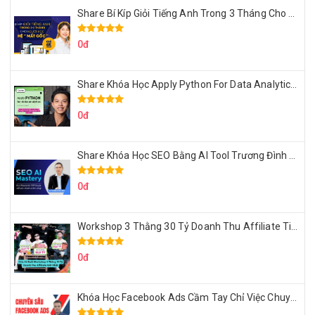
Share Bí Kíp Giỏi Tiếng Anh Trong 3 Tháng Cho Người Học Hệ Mất Gốc
0đ
Share Khóa Học Apply Python For Data Analytics Của Mazhocdata
0đ
Share Khóa Học SEO Bằng AI Tool Trương Đình Nam
0đ
Workshop 3 Thằng 30 Tỷ Doanh Thu Affiliate Tiktok
0đ
Khóa Học Facebook Ads Cầm Tay Chỉ Việc Chuyên Sâu Lê Bá Tùng