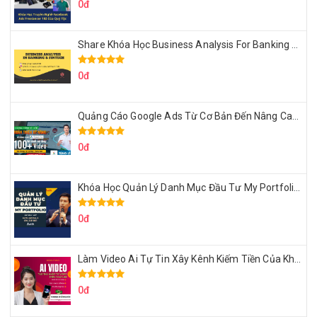
0đ
Share Khóa Học Business Analysis For Banking & Fintech Của Hai Lúa
0đ
Quảng Cáo Google Ads Từ Cơ Bản Đến Nâng Cao Cùng Tungleads
0đ
Khóa Học Quản Lý Danh Mục Đầu Tư My Portfolio Của Afa
0đ
Làm Video Ai Tự Tin Xây Kênh Kiếm Tiền Của Khởi Nguyên MMO
0đ