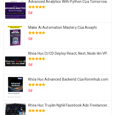
Advanced Analytics With Python Của Tomorrow Marketers
0đ
Make Ai Automation Mastery Của Aisayhi
0đ
Khóa Học CI/CD Deploy React, Next, Node lên VPS Dư Thanh Được
0đ
Khóa Học Advanced Backend Của Roninhub.com
0đ
Khóa Học Truyền Nghề Facebook Ads Freelancer 102 Của Quý Tộc