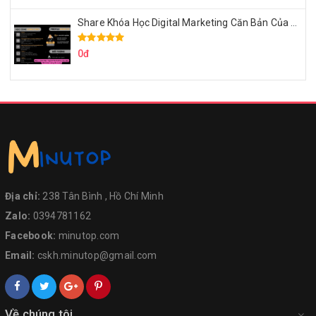
Share Khóa Học Digital Marketing Căn Bản Của Mr.Long
0đ
Địa chỉ:
238 Tân Bình , Hồ Chí Minh
Zalo:
0394781162
Facebook:
minutop.com
Email:
cskh.minutop@gmail.com
Về chúng tôi