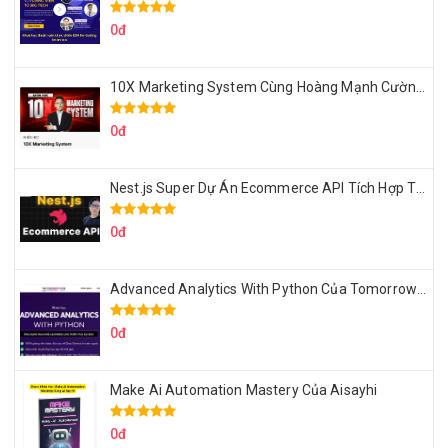
0đ
10X Marketing System Cùng Hoàng Mạnh Cường Topmax
0đ
Nest.js Super Dự Án Ecommerce API Tích Hợp Thanh Toán Online
0đ
Advanced Analytics With Python Của Tomorrow Marketers
0đ
Make Ai Automation Mastery Của Aisayhi
0đ