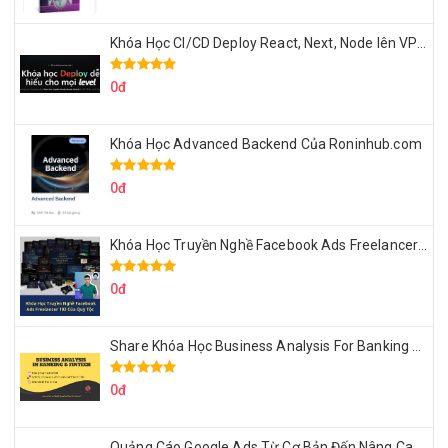
Khóa Học CI/CD Deploy React, Next, Node lên VPS Dư Thanh Được
0đ
Khóa Học Advanced Backend Của Roninhub.com
0đ
Khóa Học Truyền Nghề Facebook Ads Freelancer 102 Của Quý Tộc
0đ
Share Khóa Học Business Analysis For Banking & Fintech Của Hai Lúa
0đ
Quảng Cáo Google Ads Từ Cơ Bản Đến Nâng Cao Cùng Tungleads