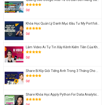
0đ
Khóa Học Quản Lý Danh Mục Đầu Tư My Portfolio Của Afa
0đ
Làm Video Ai Tự Tin Xây Kênh Kiếm Tiền Của Khởi Nguyên MMO
0đ
Share Bí Kíp Giỏi Tiếng Anh Trong 3 Tháng Cho Người Học Hệ Mất Gốc
0đ
Share Khóa Học Apply Python For Data Analytics Của Mazhocdata
0đ