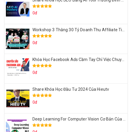
Share Khóa Học SEO Bằng AI Tool Trương Đình Nam
0đ
Workshop 3 Thằng 30 Tỷ Doanh Thu Affiliate Tiktok
0đ
Khóa Học Facebook Ads Cầm Tay Chỉ Việc Chuyên Sâu Lê Bá Tùng
0đ
Share Khóa Học Đầu Tư 2024 Của Hieutv
0đ
Deep Learning For Computer Vision Cơ Bản Của Việt Nguyễn Ai