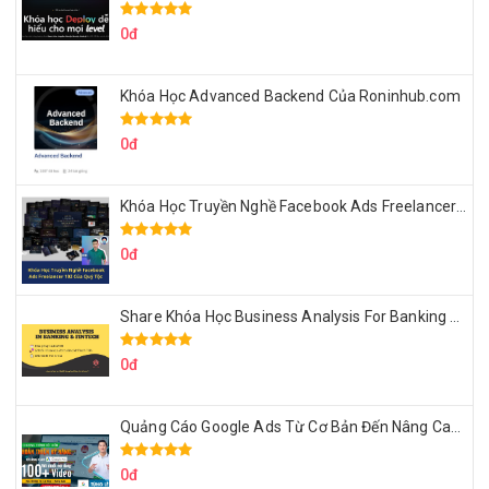
0đ
Khóa Học Advanced Backend Của Roninhub.com
0đ
Khóa Học Truyền Nghề Facebook Ads Freelancer 102 Của Quý Tộc
0đ
Share Khóa Học Business Analysis For Banking & Fintech Của Hai Lúa
0đ
Quảng Cáo Google Ads Từ Cơ Bản Đến Nâng Cao Cùng Tungleads
0đ