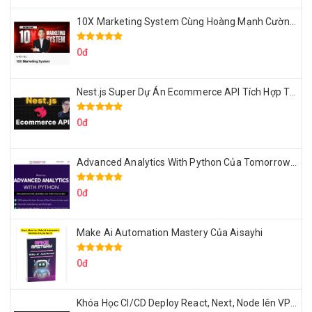
10X Marketing System Cùng Hoàng Mạnh Cường Topmax
0đ
Nest.js Super Dự Án Ecommerce API Tích Hợp Thanh Toán Online
0đ
Advanced Analytics With Python Của Tomorrow Marketers
0đ
Make Ai Automation Mastery Của Aisayhi
0đ
Khóa Học CI/CD Deploy React, Next, Node lên VPS Dư Thanh Được