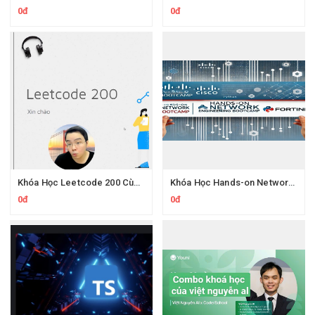
0đ
0đ
Khóa Học Leetcode 200 Cùng Protonx Luyện thuật toán với chuyên gia
Khóa Học Hands-on Network Engineering CCNA Thực Chiến Kỹ Sư Mạng
0đ
0đ