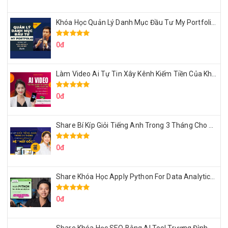
Khóa Học Quản Lý Danh Mục Đầu Tư My Portfolio Của Afa
0đ
Làm Video Ai Tự Tin Xây Kênh Kiếm Tiền Của Khởi Nguyên MMO
0đ
Share Bí Kíp Giỏi Tiếng Anh Trong 3 Tháng Cho Người Học Hệ Mất Gốc
0đ
Share Khóa Học Apply Python For Data Analytics Của Mazhocdata
0đ