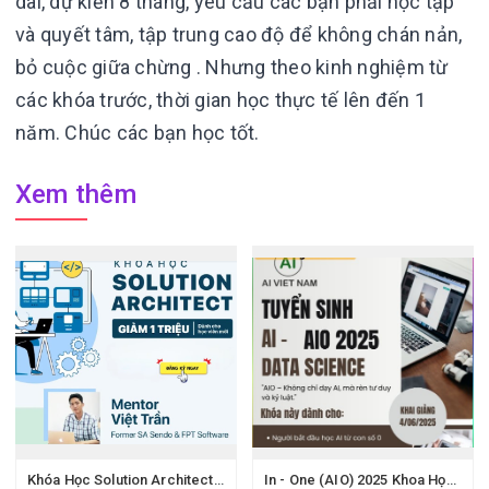
dài, dự kiến 8 tháng, yêu cầu các bạn phải học tập
và quyết tâm, tập trung cao độ để không chán nản,
bỏ cuộc giữa chừng . Nhưng theo kinh nghiệm từ
các khóa trước, thời gian học thực tế lên đến 1
năm. Chúc các bạn học tốt.
Xem thêm
Khóa Học Solution Architect 200Lab – Thiết Kế Hệ Thống Microservices & System Design
In - One (AIO) 2025 Khoa Học Dữ Liệu Và Trí Tuệ Nhân Tạo Mới Nhất