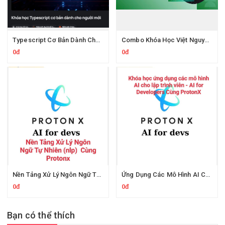
Typescript Cơ Bản Dành Cho Người Mới Cùng Evondev
Combo Khóa Học Việt Nguyễn AI
0đ
0đ
Nền Tảng Xử Lý Ngôn Ngữ Tự Nhiên Cùng Protonx
Ứng Dụng Các Mô Hình AI Cho Lập Trình Viên Cùng ProtonX
0đ
0đ
Bạn có thể thích