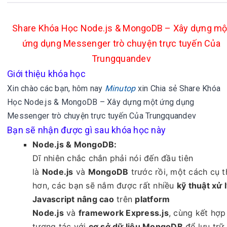
Share Khóa Học Node.js & MongoDB – Xây dựng mộ
ứng dụng Messenger trò chuyện trực tuyến Của
Trungquandev
Giới thiệu khóa học
Xin chào các bạn, hôm nay
Minutop
xin
Chia sẻ Share Khóa
Học Node.js & MongoDB – Xây dựng một ứng dụng
Messenger trò chuyện trực tuyến Của Trungquandev
Bạn sẽ nhận được gì sau khóa học này
Node.js & MongoDB:
Dĩ nhiên chắc chắn phải nói đến đầu tiên
là
Node.js
và
MongoDB
trước rồi, một cách cụ t
hơn, các bạn sẽ nắm được rất nhiều
kỹ thuật xử 
Javascript nâng cao
trên
platform
Node.js
và
framework Express.js
, cùng kết hợp
tương tác với
cơ sở dữ liệu MongoDB
để lưu trữ