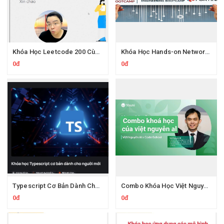
Khóa Học Leetcode 200 Cùng Protonx Luyện thuật toán với chuyên gia
Khóa Học Hands-on Network Engineering CCNA Thực Chiến Kỹ Sư Mạng
0đ
0đ
Typescript Cơ Bản Dành Cho Người Mới Cùng Evondev
Combo Khóa Học Việt Nguyễn AI
0đ
0đ