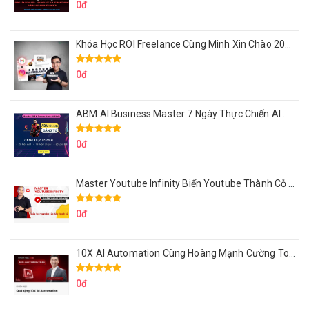
0đ
Khóa Học ROI Freelance Cùng Minh Xin Chào 2025
0đ
ABM AI Business Master 7 Ngày Thực Chiến AI Của Đặng Tú
0đ
Master Youtube Infinity Biến Youtube Thành Cỗ Máy Kiếm Tiền Của Bạn
0đ
10X AI Automation Cùng Hoàng Mạnh Cường Topmax
0đ