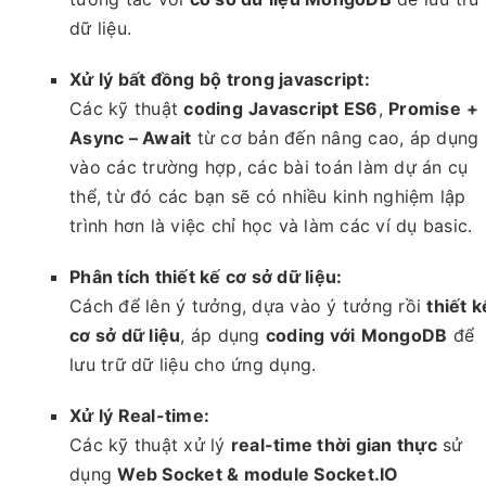
dữ liệu.
Xử lý bất đồng bộ trong javascript:
Các kỹ thuật
coding
Javascript ES6
,
Promise
+
Async – Await
từ cơ bản đến nâng cao, áp dụng
vào các trường hợp, các bài toán làm dự án cụ
thể, từ đó các bạn sẽ có nhiều kinh nghiệm lập
trình hơn là việc chỉ học và làm các ví dụ basic.
Phân tích thiết kế cơ sở dữ liệu:
Cách để lên ý tưởng, dựa vào ý tưởng rồi
thiết k
cơ sở dữ liệu
, áp dụng
coding với
MongoDB
để
lưu trữ dữ liệu cho ứng dụng.
Xử lý Real-time:
Các kỹ thuật xử lý
real-time thời gian thực
sử
dụng
Web Socket & module Socket.IO