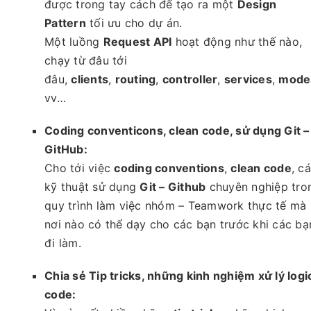
được trong tay cách để tạo ra một
Design
Pattern
tối ưu cho dự án.
Một luồng
Request API
hoạt động như thế nào,
chạy từ đâu tới
đâu,
clients
,
routing
,
controller
,
services
,
mode
vv…
Coding conventicons, clean code, sử dụng Git –
GitHub:
Cho tới việc
coding conventions
,
clean code
, c
kỹ thuật sử dụng
Git – Github
chuyên nghiệp tro
quy trình làm việc nhóm – Teamwork thực tế mà 
nơi nào có thể dạy cho các bạn trước khi các bạ
đi làm.
Chia sẻ Tip tricks, những kinh nghiệm xử lý logi
code: