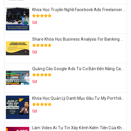
Khóa Học Truyền Nghề Facebook Ads Freelancer 102 Của Quý Tộc
0đ
Share Khóa Học Business Analysis For Banking & Fintech Của Hai Lúa
0đ
Quảng Cáo Google Ads Từ Cơ Bản Đến Nâng Cao Cùng Tungleads
0đ
Khóa Học Quản Lý Danh Mục Đầu Tư My Portfolio Của Afa
0đ
Làm Video Ai Tự Tin Xây Kênh Kiếm Tiền Của Khởi Nguyên MMO