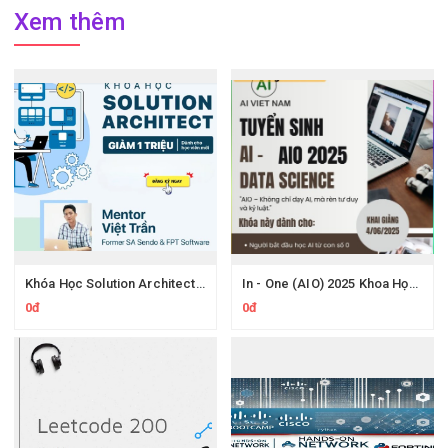
Xem thêm
Khóa Học Solution Architect 200Lab – Thiết Kế Hệ Thống Microservices & System Design
In - One (AIO) 2025 Khoa Học Dữ Liệu Và Trí Tuệ Nhân Tạo Mới Nhất
0đ
0đ