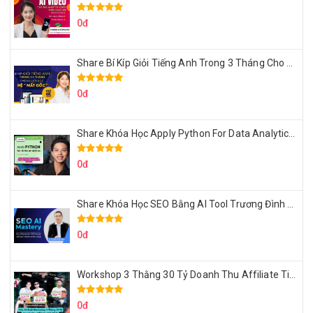
0đ
Share Bí Kíp Giỏi Tiếng Anh Trong 3 Tháng Cho Người Học Hệ Mất Gốc
0đ
Share Khóa Học Apply Python For Data Analytics Của Mazhocdata
0đ
Share Khóa Học SEO Bằng AI Tool Trương Đình Nam
0đ
Workshop 3 Thằng 30 Tỷ Doanh Thu Affiliate Tiktok
0đ