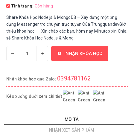
Tình trạng:
Còn hàng
Share Khóa Học Node.js & MongoDB – Xây dựng một ứng
dụng Messenger trò chuyện trực tuyến Của TrungquandevGiới
thiệu khóa học Xin chào các bạn, hôm nay Minutop xin Chia
sẻ Share Khóa Học Node.js & Mong...
–
+
NHẬN KHÓA HỌC
0394781162
Nhận khóa học qua Zalo:
Kéo xuống dưới xem chi tiết
MÔ TẢ
NHẬN XÉT SẢN PHẨM