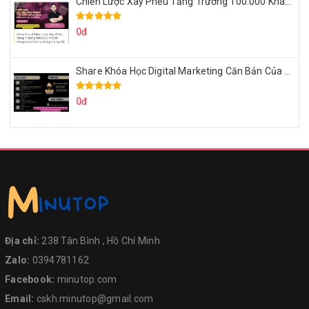
Chiến Lược Xây Phễu Tăng Trưởng 100.000 Khách Hàng Zalo OA Tự Động
0đ
Share Khóa Học Digital Marketing Căn Bản Của Mr.Long
0đ
Địa chỉ:
238 Tân Bình , Hồ Chí Minh
Zalo:
0394781162
Facebook:
minutop.com
Email:
cskh.minutop@gmail.com