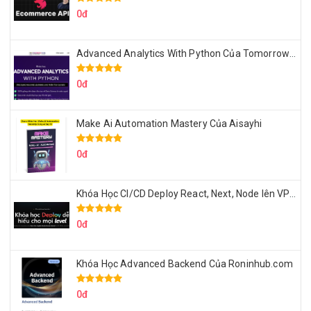
0đ
Advanced Analytics With Python Của Tomorrow Marketers
0đ
Make Ai Automation Mastery Của Aisayhi
0đ
Khóa Học CI/CD Deploy React, Next, Node lên VPS Dư Thanh Được
0đ
Khóa Học Advanced Backend Của Roninhub.com
0đ