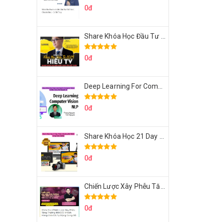
0đ
Share Khóa Học Đầu Tư 2024 Của Hieutv
0đ
Deep Learning For Computer Vision Cơ Bản Của Việt Nguyễn Ai
0đ
Share Khóa Học 21 Day Video Mastery Của Kobe
0đ
Chiến Lược Xây Phễu Tăng Trưởng 100.000 Khách Hàng Zalo OA Tự Động
0đ