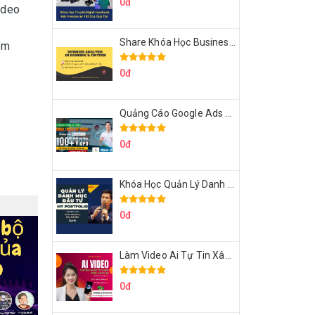
0đ
ideo
Share Khóa Học Business Analysis For Banking & Fintech Của Hai Lúa
hêm
0đ
Quảng Cáo Google Ads Từ Cơ Bản Đến Nâng Cao Cùng Tungleads
0đ
Khóa Học Quản Lý Danh Mục Đầu Tư My Portfolio Của Afa
0đ
Làm Video Ai Tự Tin Xây Kênh Kiếm Tiền Của Khởi Nguyên MMO
0đ