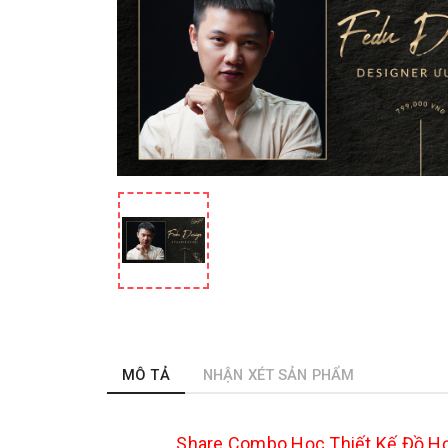
MÔ TẢ
NHẬN XÉT SẢN PHẨM
Share Combo Học Thiết Kế Đồ Họa 