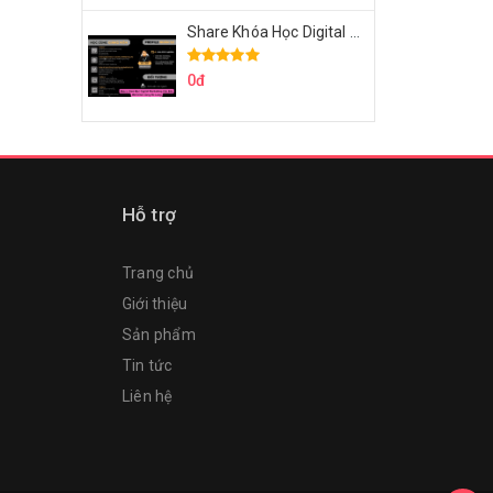
Share Khóa Học Digital Marketing Căn Bản Của Mr.Long
0đ
Hỗ trợ
Trang chủ
Giới thiệu
Sản phẩm
Tin tức
Liên hệ