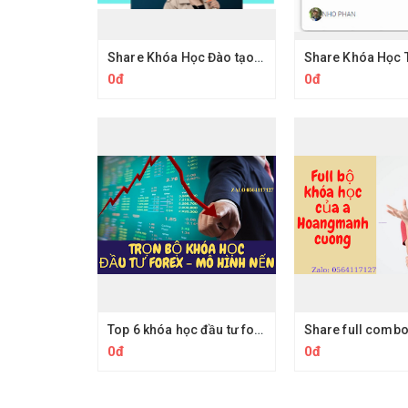
Share Khóa Học Đào tạo Bán Hàng Tiktok Shop Của Yến Trùm DC UNI
0đ
0đ
Top 6 khóa học đầu tư forex, đầu tư mô hình nến chất lượng tốt nhất hiện nay
0đ
0đ