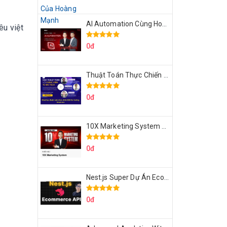
AI Automation Cùng Hoàng Mạnh Cường Topmax
êu việt
0đ
Thuật Toán Thực Chiến DSA For Coding Interview Cùng Fsecourse
0đ
10X Marketing System Cùng Hoàng Mạnh Cường Topmax
0đ
Nest.js Super Dự Án Ecommerce API Tích Hợp Thanh Toán Online
0đ