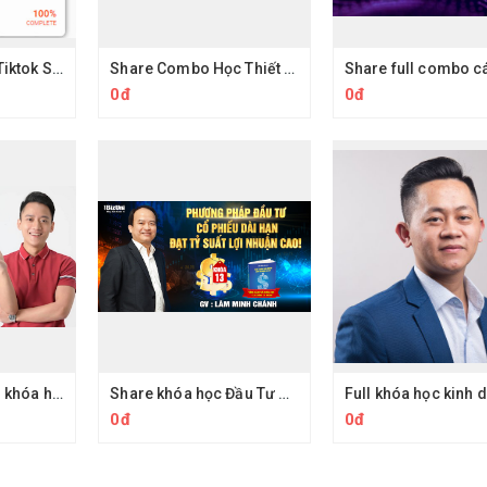
Share Khóa Học Tiktok Shop và phần còn lại của TMĐT - Phan Đức Nho Kinhdoanh7ngay
Share Combo Học Thiết Kế Đồ Họa Của Fedu Thầy Việt - Designer siêu việt từ con số 0
0đ
0đ
Share full combo khóa học topmax.edu.vn - Share trọn bộ khóa học của Hoàng Mạnh Cường Shopee
Share khóa học Đầu Tư Cổ Phiếu Dài Hạn Đạt Tỷ Suất Lợi Nhuận Cao - Hướng dẫn đầu tư chứng khoán chuyên sâu thầy Lâm Minh Chánh
0đ
0đ