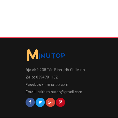
Địa chỉ:
238 Tân Bình , Hồ Chí Minh
Zalo:
0394781162
Facebook:
minutop.com
Email:
cskh.minutop@gmail.com