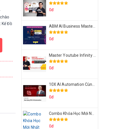
0đ
-
 chào
t Kế Đồ
ABM AI Business Master 7 Ngày Thực Chiến AI Của Đặng Tú
0đ
Master Youtube Infinity Biến Youtube Thành Cỗ Máy Kiếm Tiền Của Bạn
0đ
10X AI Automation Cùng Hoàng Mạnh Cường Topmax
0đ
Combo Khóa Học Mới Nhất Của Hoàng Mạnh Cường
0đ