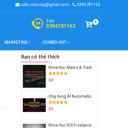
cskh.minutop@gmail.com
0394781162
Zalo
0
0394781162
MARKETING
COMBO HOT
Bạn có thể thích
Khóa Học Macro & Trading Key Volume FX Dream Trading 2025
0đ
Ứng dụng AI Automation Thu hút 100,000 Lượt Nhắn Tin Của Khách Hàng Lý Tưởng
0đ
Khóa Học ROI Freelance Cùng Minh Xin Chào 2025