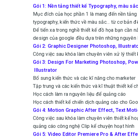
Gói 1: Nền tảng thiết kế Typography, màu sắc
Mục đích của học phần 1 là mang đến nền tảng ki
typography, kiến thức về màu sắc… từ cơ bản đ
Để tiến xa trong nghề thiết kế đồ họa bạn cần nắ
design của google đều dựa trên những nguyên l
Gói 2: Graphic Designer Photoshop, Illustrat
Công việc sau khóa làm chuyên viên xử lý thiết k
Gói 3: Design For Marketing Photoshop, Pow
Illustrator
Bổ sung kiến thức và các kĩ năng cho marketer
Tập trung và các kiến thức và kĩ thuật thiết kế 
Học cách làm ra nguyên liệu để quảng cáo
Học cách thiết kế chiến dịch quảng cáo cho Go
Gói 4: Motion Graphic After Effect, Text Mot
Công việc sau khóa làm chuyên viên thiết kế hoạ
quảng cáo công nghệ Clip kể chuyện hoạt hình
Gói 5: Video Editor Premiere Pro & After Eff