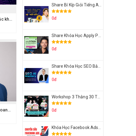
Share Bí Kíp Giỏi Tiếng Anh Trong 3 Tháng Cho Người Học Hệ Mất Gốc
0đ
Share full combo các khóa học của Dcgroup về facebook, tiktok, shopee, nguồn hàng, vận hành hệ thống,... trên DcUni
Share Khóa Học Apply Python For Data Analytics Của Mazhocdata
0đ
Share Khóa Học SEO Bằng AI Tool Trương Đình Nam
0đ
Workshop 3 Thằng 30 Tỷ Doanh Thu Affiliate Tiktok
Full khóa học kinh doanh online của hoàng bá tẩu - hoangbatau.com
0đ
Khóa Học Facebook Ads Cầm Tay Chỉ Việc Chuyên Sâu Lê Bá Tùng