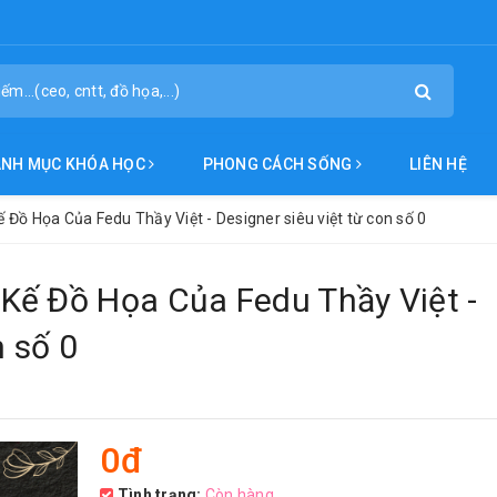
ANH MỤC KHÓA HỌC
PHONG CÁCH SỐNG
LIÊN HỆ
Đồ Họa Của Fedu Thầy Việt - Designer siêu việt từ con số 0
Kế Đồ Họa Của Fedu Thầy Việt -
n số 0
0đ
Tình trạng:
Còn hàng