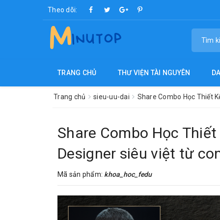
Theo dõi:
TRANG CHỦ
THƯ VIỆN TÀI NGUYÊN
D
Trang chủ
sieu-uu-dai
Share Combo Học Thiết Kế 
Share Combo Học Thiết 
Designer siêu việt từ co
Mã sản phẩm:
khoa_hoc_fedu