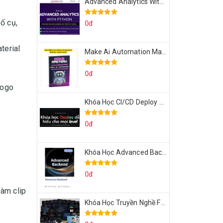
Advanced Analytics With Python Của Tomorrow Marketers
ố cụ,
0đ
terial
Make Ai Automation Mastery Của Aisayhi
0đ
logo
Khóa Học CI/CD Deploy React, Next, Node lên VPS Dư Thanh Được
0đ
Khóa Học Advanced Backend Của Roninhub.com
0đ
Làm clip
Khóa Học Truyền Nghề Facebook Ads Freelancer 102 Của Quý Tộc