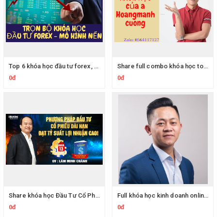
Top 6 khóa học đầu tư forex, đầu tư mô hình nến chất lượng tốt nhất hiện nay
Share full combo khóa học topmax.edu.vn - Share trọn bộ khóa học của Hoàng Mạnh Cường Shopee
0đ
0đ
Share khóa học Đầu Tư Cổ Phiếu Dài Hạn Đạt Tỷ Suất Lợi Nhuận Cao - Hướng dẫn đầu tư chứng khoán chuyên sâu thầy Lâm Minh Chánh
Full khóa học kinh doanh online của hoàng bá tẩu - hoangbatau.com
0đ
0đ