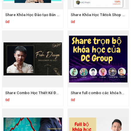
Share Khóa Học Đào tạo Bán Hàng Tiktok Shop Của Yến Trùm DC UNI
Share Khóa Học Tiktok Shop và phần còn lại của TMĐT - Phan Đức Nho Kinhdoanh7ngay
0đ
0đ
Share Combo Học Thiết Kế Đồ Họa Của Fedu Thầy Việt - Designer siêu việt từ con số 0
Share full combo các khóa học của Dcgroup về facebook, tiktok, shopee, nguồn hàng, vận hành hệ thống,... trên DcUni
0đ
0đ