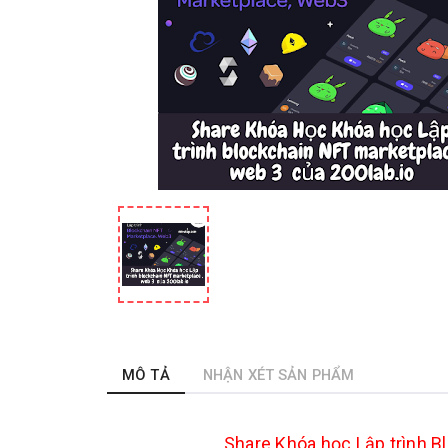
MÔ TẢ
NHẬN XÉT SẢN PHẨM
Share Khóa học Lập trình 