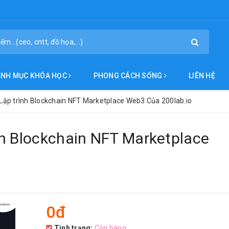
ANH MỤC KHÓA HỌC
PHONG CÁCH SỐNG
LIÊN HỆ
Lập trình Blockchain NFT Marketplace Web3 Của 200lab.io
nh Blockchain NFT Marketplace
0đ
Tình trạng:
Còn hàng