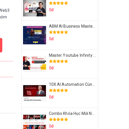
0đ
 Web3
 hôm
ABM AI Business Master 7 Ngày Thực Chiến AI Của Đặng Tú
0đ
Master Youtube Infinity Biến Youtube Thành Cỗ Máy Kiếm Tiền Của Bạn
0đ
10X AI Automation Cùng Hoàng Mạnh Cường Topmax
0đ
Combo Khóa Học Mới Nhất Của Hoàng Mạnh Cường
0đ