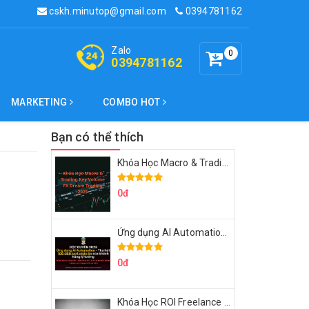
cskh.minutop@gmail.com
0394781162
Zalo
0
0394781162
MARKETING
COMBO HOT
Bạn có thể thích
Khóa Học Macro & Trading Key Volume FX Dream Trading 2025
0đ
Ứng dụng AI Automation Thu hút 100,000 Lượt Nhắn Tin Của Khách Hàng Lý Tưởng
0đ
Khóa Học ROI Freelance Cùng Minh Xin Chào 2025