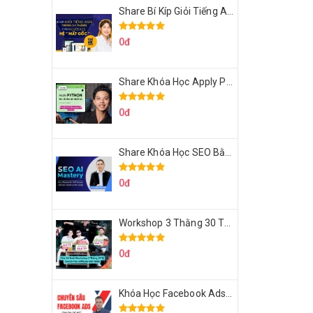
Share Bí Kíp Giỏi Tiếng Anh Trong 3 Tháng Cho Người Học Hệ Mất Gốc
0đ
Share Khóa Học Apply Python For Data Analytics Của Mazhocdata
0đ
Share Khóa Học SEO Bằng AI Tool Trương Đình Nam
0đ
Workshop 3 Thằng 30 Tỷ Doanh Thu Affiliate Tiktok
0đ
Khóa Học Facebook Ads Cầm Tay Chỉ Việc Chuyên Sâu Lê Bá Tùng