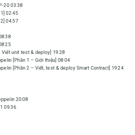
IP-20 03:38
1] 02:45
2] 04:57
08:38
08:25
Viết unit test & deploy] 19:28
lin [Phần 1 – Giới thiệu] 08:04
lin [Phần 2 – Viết, test & deploy Smart Contract] 19:24
eppelin 20:08
21 09:36