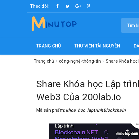
Theo dõi:
TRANG CHỦ
THƯ VIỆN TÀI NGUYÊN
D
Trang chủ
công-nghệ-thông-tin
Share Khóa học 
Share Khóa học Lập trì
Web3 Của 200lab.io
Mã sản phẩm:
khoa_hoc_laptrinhBlockchain