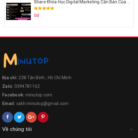
Share Khóa Học Digital Marketing Căn Bản Của Mr.Long
0đ
Địa chỉ:
238 Tân Bình , Hồ Chí Minh
Zalo:
0394781162
Facebook:
minutop.com
Email:
cskh.minutop@gmail.com
Về chúng tôi