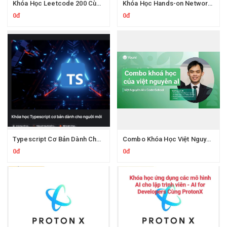
Khóa Học Leetcode 200 Cùng Protonx Luyện thuật toán với chuyên gia
Khóa Học Hands-on Network Engineering CCNA Thực Chiến Kỹ Sư Mạng
0đ
0đ
Typescript Cơ Bản Dành Cho Người Mới Cùng Evondev
Combo Khóa Học Việt Nguyễn AI
0đ
0đ