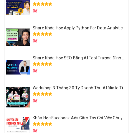
0đ
Share Khóa Học Apply Python For Data Analytics Của Mazhocdata
0đ
Share Khóa Học SEO Bằng AI Tool Trương Đình Nam
0đ
Workshop 3 Thằng 30 Tỷ Doanh Thu Affiliate Tiktok
0đ
Khóa Học Facebook Ads Cầm Tay Chỉ Việc Chuyên Sâu Lê Bá Tùng
0đ