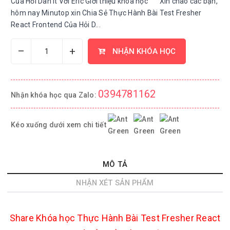
Của Hỏi Dân It Với Eric Giới thiệu khóa học Xin chào các bạn,
hôm nay Minutop xin Chia Sẻ Thực Hành Bài Test Fresher
React Frontend Của Hỏi D...
–
+
NHẬN KHÓA HỌC
0394781162
Nhận khóa học qua Zalo:
Kéo xuống dưới xem chi tiết
MÔ TẢ
NHẬN XÉT SẢN PHẨM
Share Khóa học Thực Hành Bài Test Fresher React