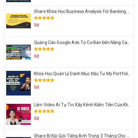
Share Khóa Học Business Analysis For Banking & Fintech Của Hai Lúa
0đ
Quảng Cáo Google Ads Từ Cơ Bản Đến Nâng Cao Cùng Tungleads
0đ
Khóa Học Quản Lý Danh Mục Đầu Tư My Portfolio Của Afa
0đ
Làm Video Ai Tự Tin Xây Kênh Kiếm Tiền Của Khởi Nguyên MMO
0đ
Share Bí Kíp Giỏi Tiếng Anh Trong 3 Tháng Cho Người Học Hệ Mất Gốc