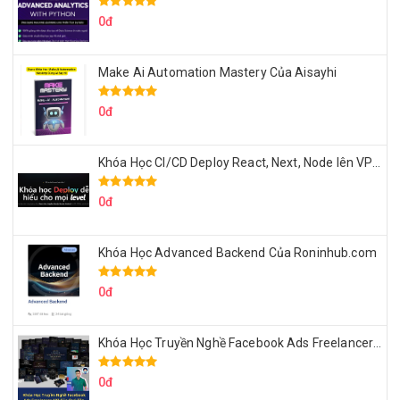
0đ
Make Ai Automation Mastery Của Aisayhi
0đ
Khóa Học CI/CD Deploy React, Next, Node lên VPS Dư Thanh Được
0đ
Khóa Học Advanced Backend Của Roninhub.com
0đ
Khóa Học Truyền Nghề Facebook Ads Freelancer 102 Của Quý Tộc
0đ