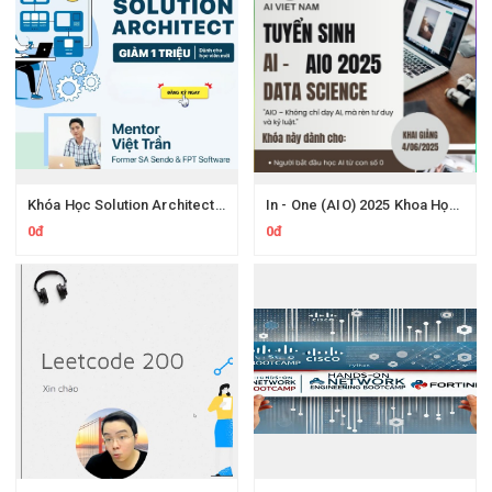
Khóa Học Solution Architect 200Lab – Thiết Kế Hệ Thống Microservices & System Design
In - One (AIO) 2025 Khoa Học Dữ Liệu Và Trí Tuệ Nhân Tạo Mới Nhất
0đ
0đ