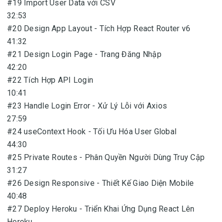
#19 Import User Data với CSV
32:53
#20 Design App Layout - Tích Hợp React Router v6
41:32
#21 Design Login Page - Trang Đăng Nhập
42:20
#22 Tích Hợp API Login
10:41
#23 Handle Login Error - Xử Lý Lỗi với Axios
27:59
#24 useContext Hook - Tối Ưu Hóa User Global
44:30
#25 Private Routes - Phân Quyền Người Dùng Truy Cập
31:27
#26 Design Responsive - Thiết Kế Giao Diện Mobile
40:48
#27 Deploy Heroku - Triển Khai Ứng Dụng React Lên
Heroku