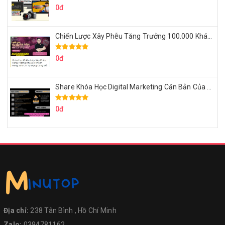
0đ
Chiến Lược Xây Phễu Tăng Trưởng 100.000 Khách Hàng Zalo OA Tự Động
0đ
Share Khóa Học Digital Marketing Căn Bản Của Mr.Long
0đ
Địa chỉ:
238 Tân Bình , Hồ Chí Minh
Zalo:
0394781162