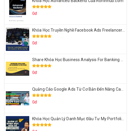
Khóa Học Advanced Backend Của Roninhub.com
0đ
Khóa Học Truyền Nghề Facebook Ads Freelancer 102 Của Quý Tộc
0đ
Share Khóa Học Business Analysis For Banking & Fintech Của Hai Lúa
0đ
Quảng Cáo Google Ads Từ Cơ Bản Đến Nâng Cao Cùng Tungleads
0đ
Khóa Học Quản Lý Danh Mục Đầu Tư My Portfolio Của Afa