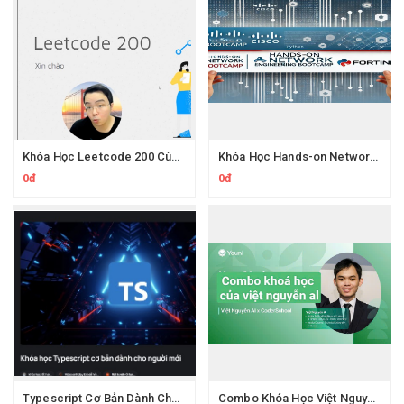
Khóa Học Leetcode 200 Cùng Protonx Luyện thuật toán với chuyên gia
Khóa Học Hands-on Network Engineering CCNA Thực Chiến Kỹ Sư Mạng
0đ
0đ
Typescript Cơ Bản Dành Cho Người Mới Cùng Evondev
Combo Khóa Học Việt Nguyễn AI