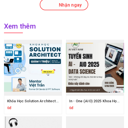
Nhận ngay
Xem thêm
Khóa Học Solution Architect 200Lab – Thiết Kế Hệ Thống Microservices & System Design
In - One (AIO) 2025 Khoa Học Dữ Liệu Và Trí Tuệ Nhân Tạo Mới Nhất
0đ
0đ