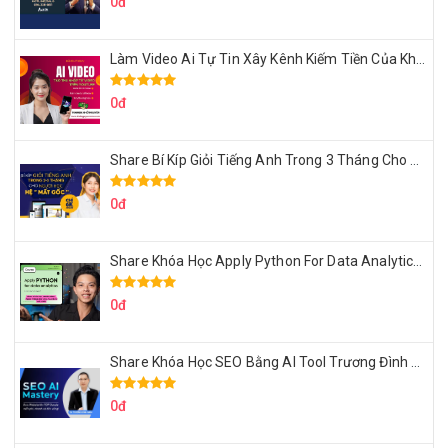
0đ
Làm Video Ai Tự Tin Xây Kênh Kiếm Tiền Của Khởi Nguyên MMO
0đ
Share Bí Kíp Giỏi Tiếng Anh Trong 3 Tháng Cho Người Học Hệ Mất Gốc
0đ
Share Khóa Học Apply Python For Data Analytics Của Mazhocdata
0đ
Share Khóa Học SEO Bằng AI Tool Trương Đình Nam
0đ