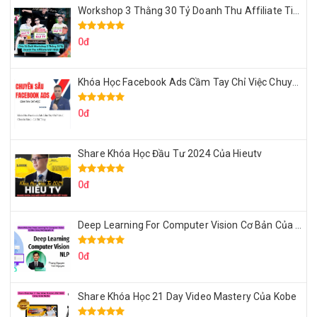
Workshop 3 Thằng 30 Tỷ Doanh Thu Affiliate Tiktok
0đ
Khóa Học Facebook Ads Cầm Tay Chỉ Việc Chuyên Sâu Lê Bá Tùng
0đ
Share Khóa Học Đầu Tư 2024 Của Hieutv
0đ
Deep Learning For Computer Vision Cơ Bản Của Việt Nguyễn Ai
0đ
Share Khóa Học 21 Day Video Mastery Của Kobe