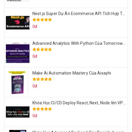
Nest.js Super Dự Án Ecommerce API Tích Hợp Thanh Toán Online
0đ
Advanced Analytics With Python Của Tomorrow Marketers
0đ
Make Ai Automation Mastery Của Aisayhi
0đ
Khóa Học CI/CD Deploy React, Next, Node lên VPS Dư Thanh Được
0đ