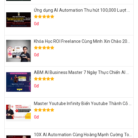
Ứng dụng AI Automation Thu hút 100,000 Lượt Nhắn Tin Của Khách Hàng Lý Tưởng
0đ
Khóa Học ROI Freelance Cùng Minh Xin Chào 2025
0đ
ABM AI Business Master 7 Ngày Thực Chiến AI Của Đặng Tú
0đ
Master Youtube Infinity Biến Youtube Thành Cỗ Máy Kiếm Tiền Của Bạn
0đ
10X AI Automation Cùng Hoàng Mạnh Cường Topmax