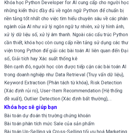
Khóa học Python Developer for AI cung cấp cho người học
những kiến thức đầy đủ về ngôn ngữ Python để chuẩn bị
nền tảng tốt nhất cho việc tìm hiểu chuyên sâu về các phân
ngành của AI như xử lý ngôn ngữ tự nhiên, xử lý hình ảnh,
xử lý dữ liệu số, xử lý âm thanh. Ngoài các cấu trúc Python
cần thiết, khóa học còn cung cấp nền tảng sử dụng các thư
viện trong Python để giải các bài toán AI liên quan đến Đại
số, Giải tích hay Xác suất thống kê
Bên cạnh đó, người học còn được tiếp cận các bài toán AI
trong doanh nghiệp như Data Retrieval (Truy vấn dữ liệu),
Keyword Extraction (Phân tách từ khóa), Risk Detection
(Xác định rủi ro), User-Item Recommendation (Hệ thống
đề xuất), Outlier Detection (Xác định bất thường),…
Khóa học sẽ giúp bạn
Bài toán dự đoán thị trường chứng khoán
Bài toán phân tích mức Sale của sản phẩm
Bài toán Up-Selling và Cross-Selling tối ưu hoá Marketing