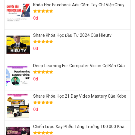
Khóa Học Facebook Ads Cầm Tay Chỉ Việc Chuyên Sâu Lê Bá Tùng
0đ
Share Khóa Học Đầu Tư 2024 Của Hieutv
0đ
Deep Learning For Computer Vision Cơ Bản Của Việt Nguyễn Ai
0đ
Share Khóa Học 21 Day Video Mastery Của Kobe
0đ
Chiến Lược Xây Phễu Tăng Trưởng 100.000 Khách Hàng Zalo OA Tự Động