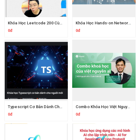
Khóa Học Leetcode 200 Cùng Protonx Luyện thuật toán với chuyên gia
Khóa Học Hands-on Network Engineering CCNA Thực Chiến Kỹ Sư Mạng
0đ
0đ
Typescript Cơ Bản Dành Cho Người Mới Cùng Evondev
Combo Khóa Học Việt Nguyễn AI
0đ
0đ