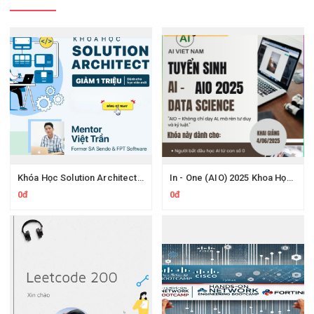
Khóa Học Solution Architect 200Lab – Thiết Kế Hệ Thống Microservices & System Design
In - One (AIO) 2025 Khoa Học Dữ Liệu Và Trí Tuệ Nhân Tạo Mới Nhất
0đ
0đ