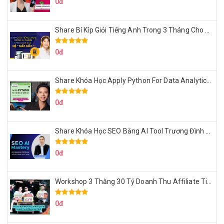
0đ
Share Bí Kíp Giỏi Tiếng Anh Trong 3 Tháng Cho Người Học Hệ Mất Gốc
0đ
Share Khóa Học Apply Python For Data Analytics Của Mazhocdata
0đ
Share Khóa Học SEO Bằng AI Tool Trương Đình Nam
0đ
Workshop 3 Thằng 30 Tỷ Doanh Thu Affiliate Tiktok
0đ