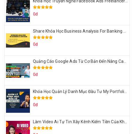
Khóa Học Truyền Nghề Facebook Ads Freelancer 102 Của Quý Tộc
0đ
Share Khóa Học Business Analysis For Banking & Fintech Của Hai Lúa
0đ
Quảng Cáo Google Ads Từ Cơ Bản Đến Nâng Cao Cùng Tungleads
0đ
Khóa Học Quản Lý Danh Mục Đầu Tư My Portfolio Của Afa
0đ
Làm Video Ai Tự Tin Xây Kênh Kiếm Tiền Của Khởi Nguyên MMO