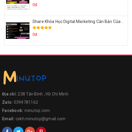
0đ
Share Khóa Học Digital Marketing Căn Bản Của Mr.Long
0đ
Địa chỉ:
238 Tân Bình , Hồ Chí Minh
Zalo:
0394781162
Facebook:
minutop.com
Email:
cskh.minutop@gmail.com