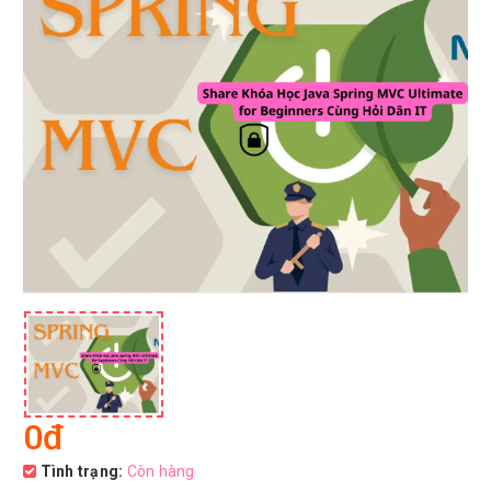
0đ
Tình trạng:
Còn hàng