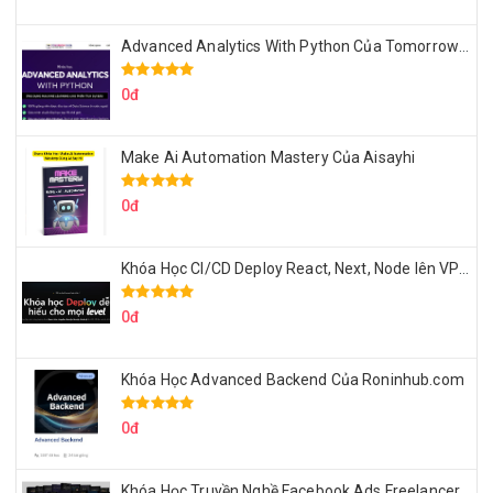
Advanced Analytics With Python Của Tomorrow Marketers
0đ
Make Ai Automation Mastery Của Aisayhi
0đ
Khóa Học CI/CD Deploy React, Next, Node lên VPS Dư Thanh Được
0đ
Khóa Học Advanced Backend Của Roninhub.com
0đ
Khóa Học Truyền Nghề Facebook Ads Freelancer 102 Của Quý Tộc