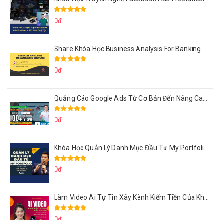
0đ
Share Khóa Học Business Analysis For Banking & Fintech Của Hai Lúa
0đ
Quảng Cáo Google Ads Từ Cơ Bản Đến Nâng Cao Cùng Tungleads
0đ
Khóa Học Quản Lý Danh Mục Đầu Tư My Portfolio Của Afa
0đ
Làm Video Ai Tự Tin Xây Kênh Kiếm Tiền Của Khởi Nguyên MMO
0đ