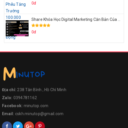
0đ
Share Khóa Học Digital Marketing Căn Bản Của Mr.Long
0đ
Địa chỉ:
238 Tân Bình , Hồ Chí Minh
Zalo:
0394781162
Facebook:
minutop.com
Email:
cskh.minutop@gmail.com