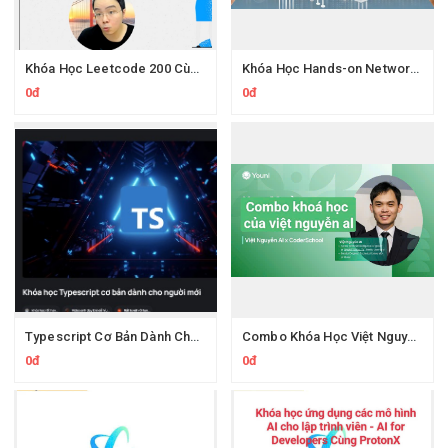
Khóa Học Leetcode 200 Cùng Protonx Luyện thuật toán với chuyên gia
Khóa Học Hands-on Network Engineering CCNA Thực Chiến Kỹ Sư Mạng
0đ
0đ
Typescript Cơ Bản Dành Cho Người Mới Cùng Evondev
Combo Khóa Học Việt Nguyễn AI
0đ
0đ