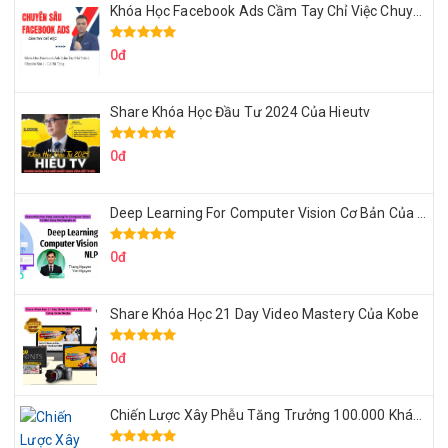
Khóa Học Facebook Ads Cầm Tay Chỉ Việc Chuyên Sâu Lê Bá Tùng
0đ
Share Khóa Học Đầu Tư 2024 Của Hieutv
0đ
Deep Learning For Computer Vision Cơ Bản Của Việt Nguyễn Ai
0đ
Share Khóa Học 21 Day Video Mastery Của Kobe
0đ
Chiến Lược Xây Phễu Tăng Trưởng 100.000 Khách Hàng Zalo OA Tự Động