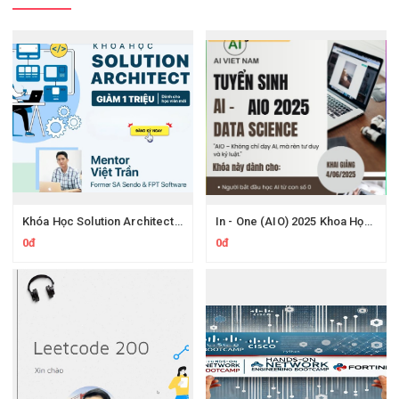
Khóa Học Solution Architect 200Lab – Thiết Kế Hệ Thống Microservices & System Design
In - One (AIO) 2025 Khoa Học Dữ Liệu Và Trí Tuệ Nhân Tạo Mới Nhất
0đ
0đ