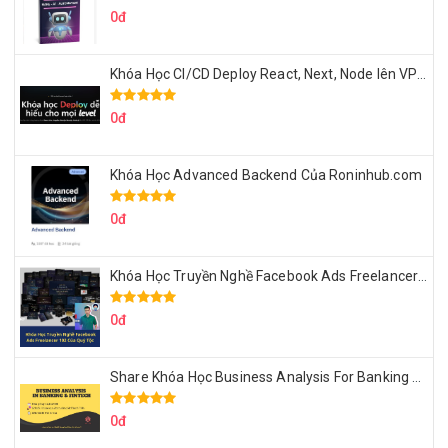
0đ
Khóa Học CI/CD Deploy React, Next, Node lên VPS Dư Thanh Được
0đ
Khóa Học Advanced Backend Của Roninhub.com
0đ
Khóa Học Truyền Nghề Facebook Ads Freelancer 102 Của Quý Tộc
0đ
Share Khóa Học Business Analysis For Banking & Fintech Của Hai Lúa
0đ