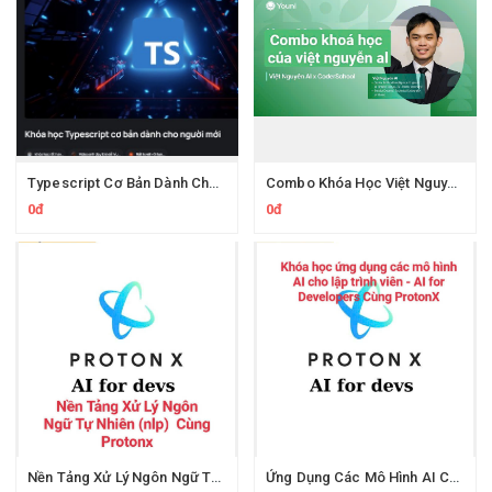
Typescript Cơ Bản Dành Cho Người Mới Cùng Evondev
Combo Khóa Học Việt Nguyễn AI
0đ
0đ
Nền Tảng Xử Lý Ngôn Ngữ Tự Nhiên Cùng Protonx
Ứng Dụng Các Mô Hình AI Cho Lập Trình Viên Cùng ProtonX