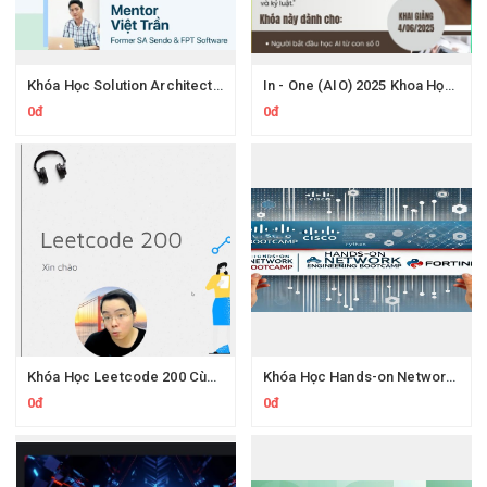
Khóa Học Solution Architect 200Lab – Thiết Kế Hệ Thống Microservices & System Design
In - One (AIO) 2025 Khoa Học Dữ Liệu Và Trí Tuệ Nhân Tạo Mới Nhất
0đ
0đ
Khóa Học Leetcode 200 Cùng Protonx Luyện thuật toán với chuyên gia
Khóa Học Hands-on Network Engineering CCNA Thực Chiến Kỹ Sư Mạng
0đ
0đ