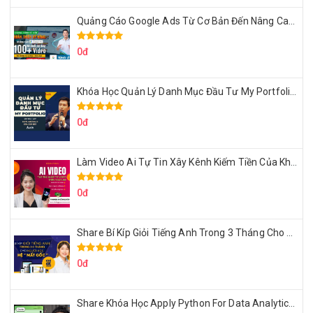
Quảng Cáo Google Ads Từ Cơ Bản Đến Nâng Cao Cùng Tungleads
0đ
Khóa Học Quản Lý Danh Mục Đầu Tư My Portfolio Của Afa
0đ
Làm Video Ai Tự Tin Xây Kênh Kiếm Tiền Của Khởi Nguyên MMO
0đ
Share Bí Kíp Giỏi Tiếng Anh Trong 3 Tháng Cho Người Học Hệ Mất Gốc
0đ
Share Khóa Học Apply Python For Data Analytics Của Mazhocdata