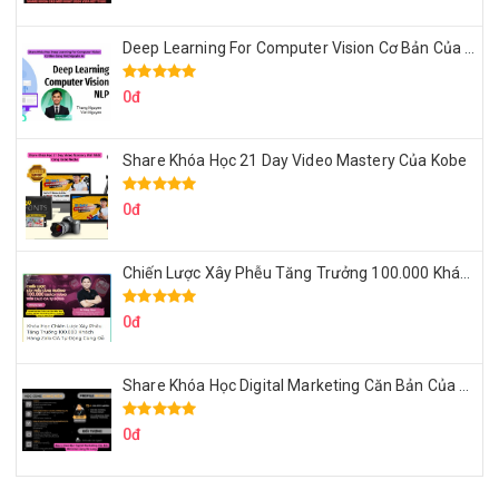
Deep Learning For Computer Vision Cơ Bản Của Việt Nguyễn Ai
0đ
Share Khóa Học 21 Day Video Mastery Của Kobe
0đ
Chiến Lược Xây Phễu Tăng Trưởng 100.000 Khách Hàng Zalo OA Tự Động
0đ
Share Khóa Học Digital Marketing Căn Bản Của Mr.Long
0đ