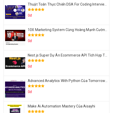
Thuật Toán Thực Chiến DSA For Coding Interview Cùng Fsecourse
0đ
10X Marketing System Cùng Hoàng Mạnh Cường Topmax
0đ
Nest.js Super Dự Án Ecommerce API Tích Hợp Thanh Toán Online
0đ
Advanced Analytics With Python Của Tomorrow Marketers
0đ
Make Ai Automation Mastery Của Aisayhi