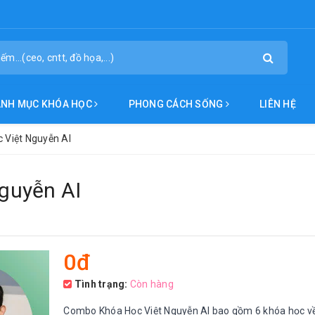
ANH MỤC KHÓA HỌC
PHONG CÁCH SỐNG
LIÊN HỆ
 Việt Nguyễn AI
guyễn AI
0đ
Tình trạng:
Còn hàng
Combo Khóa Học Việt Nguyễn AI bao gồm 6 khóa học v