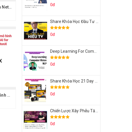
0đ
Khóa Học Hands-on Network Engineering CCNA Thực Chiến Kỹ Sư Mạng
Share Khóa Học Đầu Tư 2024 Của Hieutv
0đ
Deep Learning For Computer Vision Cơ Bản Của Việt Nguyễn Ai
0đ
Share Khóa Học 21 Day Video Mastery Của Kobe
0đ
Ứng Dụng Các Mô Hình AI Cho Lập Trình Viên Cùng ProtonX
Chiến Lược Xây Phễu Tăng Trưởng 100.000 Khách Hàng Zalo OA Tự Động
0đ