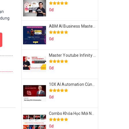
0đ
ạn
 dung
ABM AI Business Master 7 Ngày Thực Chiến AI Của Đặng Tú
0đ
Master Youtube Infinity Biến Youtube Thành Cỗ Máy Kiếm Tiền Của Bạn
0đ
10X AI Automation Cùng Hoàng Mạnh Cường Topmax
0đ
Combo Khóa Học Mới Nhất Của Hoàng Mạnh Cường
0đ