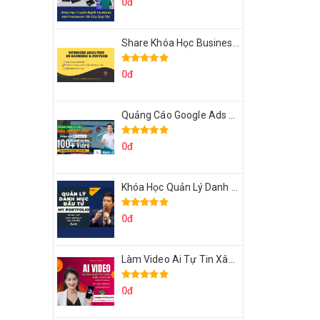
0đ
Share Khóa Học Business Analysis For Banking & Fintech Của Hai Lúa
0đ
Quảng Cáo Google Ads Từ Cơ Bản Đến Nâng Cao Cùng Tungleads
0đ
Khóa Học Quản Lý Danh Mục Đầu Tư My Portfolio Của Afa
0đ
Làm Video Ai Tự Tin Xây Kênh Kiếm Tiền Của Khởi Nguyên MMO
0đ