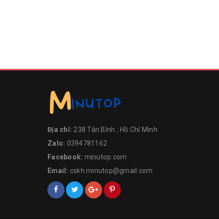
Địa chỉ:
238 Tân Bình , Hồ Chí Minh
Zalo:
0394781162
Facebook:
minutop.com
Email:
cskh.minutop@gmail.com