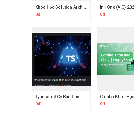
Khóa Học Solution Architect 200Lab – Thiết Kế Hệ Thống Microservices & System Design
0đ
0đ
Typescript Cơ Bản Dành Cho Người Mới Cùng Evondev
0đ
0đ