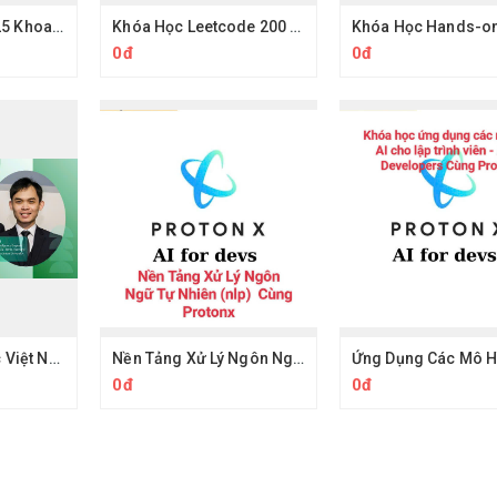
In - One (AIO) 2025 Khoa Học Dữ Liệu Và Trí Tuệ Nhân Tạo Mới Nhất
Khóa Học Leetcode 200 Cùng Protonx Luyện thuật toán với chuyên gia
0đ
0đ
Combo Khóa Học Việt Nguyễn AI
Nền Tảng Xử Lý Ngôn Ngữ Tự Nhiên Cùng Protonx
0đ
0đ