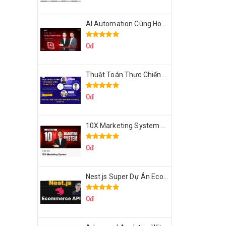
AI Automation Cùng Hoàng Mạnh Cường Topmax
0đ
Thuật Toán Thực Chiến DSA For Coding Interview Cùng Fsecourse
0đ
10X Marketing System Cùng Hoàng Mạnh Cường Topmax
0đ
Nest.js Super Dự Án Ecommerce API Tích Hợp Thanh Toán Online
0đ