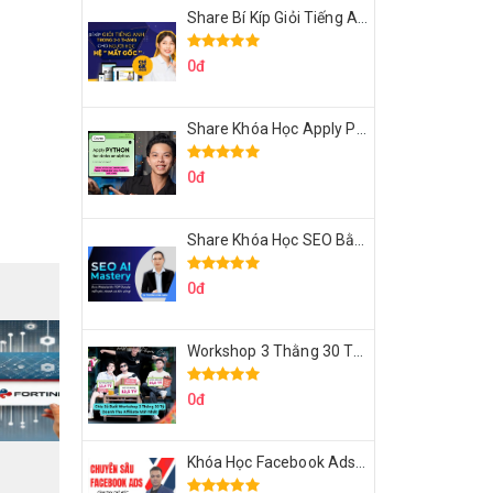
Share Bí Kíp Giỏi Tiếng Anh Trong 3 Tháng Cho Người Học Hệ Mất Gốc
0đ
Share Khóa Học Apply Python For Data Analytics Của Mazhocdata
0đ
Share Khóa Học SEO Bằng AI Tool Trương Đình Nam
0đ
Workshop 3 Thằng 30 Tỷ Doanh Thu Affiliate Tiktok
0đ
Khóa Học Facebook Ads Cầm Tay Chỉ Việc Chuyên Sâu Lê Bá Tùng