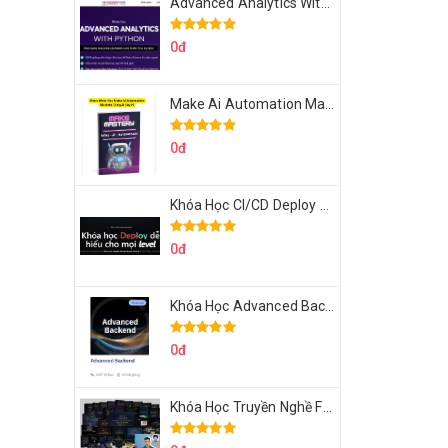
Advanced Analytics With Python Của Tomorrow Marketers
0đ
Make Ai Automation Mastery Của Aisayhi
0đ
Khóa Học CI/CD Deploy React, Next, Node lên VPS Dư Thanh Được
0đ
Khóa Học Advanced Backend Của Roninhub.com
0đ
Khóa Học Truyền Nghề Facebook Ads Freelancer 102 Của Quý Tộc