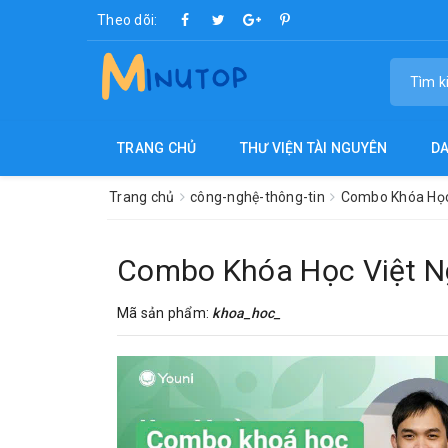
Theo dõi:
TRANG CHỦ
THƯ VIỆN TÀI NGUYÊN
D
Trang chủ
công-nghệ-thông-tin
Combo Khóa Học
Combo Khóa Học Việt N
Mã sản phẩm:
khoa_hoc_