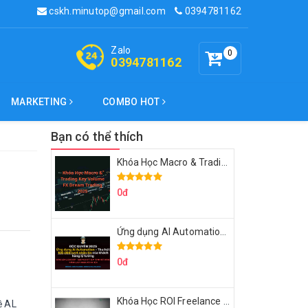
cskh.minutop@gmail.com
0394781162
Zalo
0
0394781162
MARKETING
COMBO HOT
Bạn có thể thích
Khóa Học Macro & Trading Key Volume FX Dream Trading 2025
0đ
Ứng dụng AI Automation Thu hút 100,000 Lượt Nhắn Tin Của Khách Hàng Lý Tưởng
0đ
Khóa Học ROI Freelance Cùng Minh Xin Chào 2025
ề AL