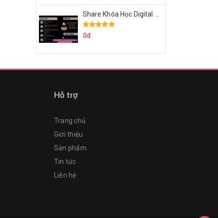
Share Khóa Học Digital Marketing Căn Bản Của Mr.Long
0đ
Hỗ trợ
Trang chủ
Giới thiệu
Sản phẩm
Tin tức
Liên hệ