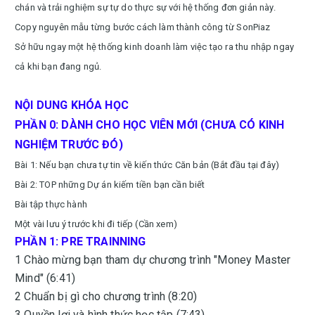
chán và trải nghiệm sự tự do thực sự với hệ thống đơn giản này.
Copy nguyên mẫu từng bước cách làm thành công từ SonPiaz
Sở hữu ngay một hệ thống kinh doanh làm việc tạo ra thu nhập ngay
cả khi bạn đang ngủ.
NỘI DUNG KHÓA HỌC
PHẦN 0: DÀNH CHO HỌC VIÊN MỚI (CHƯA CÓ KINH
NGHIỆM TRƯỚC ĐÓ)
Bài 1: Nếu bạn chưa tự tin về kiến thức Căn bản (Bắt đầu tại đây)
Bài 2: TOP những Dự án kiếm tiền bạn cần biết
Bài tập thực hành
Một vài lưu ý trước khi đi tiếp (Cần xem)
PHẦN 1: PRE TRAINNING
1 Chào mừng bạn tham dự chương trình "Money Master
Mind" (6:41)
2 Chuẩn bị gì cho chương trình (8:20)
3 Quyền lợi và hình thức học tập (7:43)