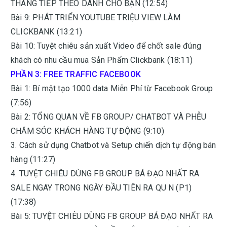
THÁNG TIẾP THEO DÀNH CHO BẠN (12:54)
Bài 9: PHÁT TRIỂN YOUTUBE TRIỆU VIEW LÀM
CLICKBANK (13:21)
Bài 10: Tuyệt chiêu sản xuất Video để chốt sale đúng
khách có nhu cầu mua Sản Phẩm Clickbank (18:11)
PHẦN 3: FREE TRAFFIC FACEBOOK
Bài 1: Bí mật tạo 1000 data Miễn Phí từ Facebook Group
(7:56)
Bài 2: TỔNG QUAN VỀ FB GROUP/ CHATBOT VÀ PHỄU
CHĂM SÓC KHÁCH HÀNG TỰ ĐỘNG (9:10)
3. Cách sử dụng Chatbot và Setup chiến dịch tự động bán
hàng (11:27)
4. TUYỆT CHIÊU DÙNG FB GROUP BÁ ĐẠO NHẤT RA
SALE NGAY TRONG NGÀY ĐẦU TIÊN RA QU N (P1)
(17:38)
Bài 5: TUYỆT CHIÊU DÙNG FB GROUP BÁ ĐẠO NHẤT RA