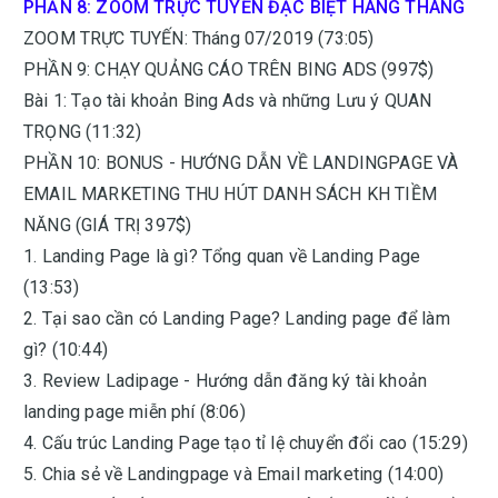
PHẦN 8: ZOOM TRỰC TUYẾN ĐẶC BIỆT HÀNG THÁNG
ZOOM TRỰC TUYẾN: Tháng 07/2019 (73:05)
PHẦN 9: CHẠY QUẢNG CÁO TRÊN BING ADS (997$)
Bài 1: Tạo tài khoản Bing Ads và những Lưu ý QUAN
TRỌNG (11:32)
PHẦN 10: BONUS - HƯỚNG DẪN VỀ LANDINGPAGE VÀ
EMAIL MARKETING THU HÚT DANH SÁCH KH TIỀM
NĂNG (GIÁ TRỊ 397$)
1. Landing Page là gì? Tổng quan về Landing Page
(13:53)
2. Tại sao cần có Landing Page? Landing page để làm
gì? (10:44)
3. Review Ladipage - Hướng dẫn đăng ký tài khoản
landing page miễn phí (8:06)
4. Cấu trúc Landing Page tạo tỉ lệ chuyển đổi cao (15:29)
5. Chia sẻ về Landingpage và Email marketing (14:00)