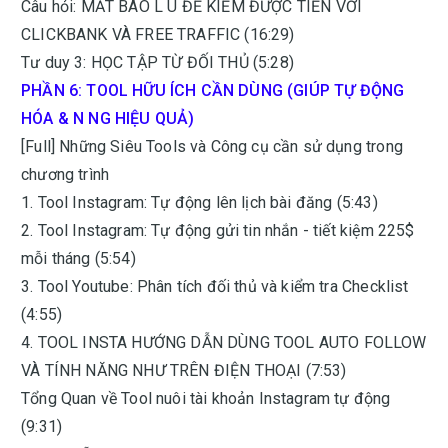
Câu hỏi: MẤT BAO L U ĐỂ KIẾM ĐƯỢC TIỀN VỚI
CLICKBANK VÀ FREE TRAFFIC (16:29)
Tư duy 3: HỌC TẬP TỪ ĐỐI THỦ (5:28)
PHẦN 6: TOOL HỮU ÍCH CẦN DÙNG (GIÚP TỰ ĐỘNG
HÓA & N NG HIỆU QUẢ)
[Full] Những Siêu Tools và Công cụ cần sử dụng trong
chương trình
1. Tool Instagram: Tự động lên lịch bài đăng (5:43)
2. Tool Instagram: Tự động gửi tin nhắn - tiết kiệm 225$
mỗi tháng (5:54)
3. Tool Youtube: Phân tích đối thủ và kiểm tra Checklist
(4:55)
4. TOOL INSTA HƯỚNG DẪN DÙNG TOOL AUTO FOLLOW
VÀ TÍNH NĂNG NHƯ TRÊN ĐIỆN THOẠI (7:53)
Tổng Quan về Tool nuôi tài khoản Instagram tự động
(9:31)