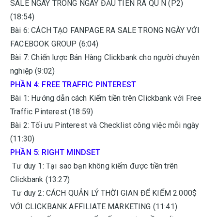
SALE NGAY TRONG NGÀY ĐẦU TIÊN RA QU N (P2)
(18:54)
Bài 6: CÁCH TẠO FANPAGE RA SALE TRONG NGÀY VỚI
FACEBOOK GROUP (6:04)
Bài 7: Chiến lược Bán Hàng Clickbank cho người chuyên
nghiệp (9:02)
PHẦN 4: FREE TRAFFIC PINTEREST
Bài 1: Hướng dẫn cách Kiếm tiền trên Clickbank với Free
Traffic Pinterest (18:59)
Bài 2: Tối ưu Pinterest và Checklist công việc mỗi ngày
(11:30)
PHẦN 5: RIGHT MINDSET
Tư duy 1: Tại sao bạn không kiếm được tiền trên
Clickbank (13:27)
Tư duy 2: CÁCH QUẢN LÝ THỜI GIAN ĐỂ KIẾM 2.000$
VỚI CLICKBANK AFFILIATE MARKETING (11:41)