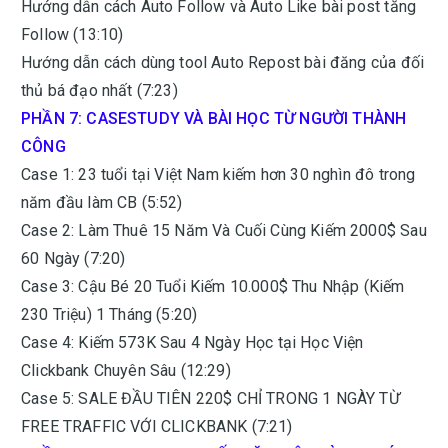
Hướng dẫn cách Auto Follow và Auto Like bài post tăng
Follow (13:10)
Hướng dẫn cách dùng tool Auto Repost bài đăng của đối
thủ bá đạo nhất (7:23)
PHẦN 7: CASESTUDY VÀ BÀI HỌC TỪ NGƯỜI THÀNH
CÔNG
Case 1: 23 tuổi tại Việt Nam kiếm hơn 30 nghìn đô trong
năm đầu làm CB (5:52)
Case 2: Làm Thuê 15 Năm Và Cuối Cùng Kiếm 2000$ Sau
60 Ngày (7:20)
Case 3: Cậu Bé 20 Tuổi Kiếm 10.000$ Thu Nhập (Kiếm
230 Triệu) 1 Tháng (5:20)
Case 4: Kiếm 573K Sau 4 Ngày Học tại Học Viện
Clickbank Chuyên Sâu (12:29)
Case 5: SALE ĐẦU TIÊN 220$ CHỈ TRONG 1 NGÀY TỪ
FREE TRAFFIC VỚI CLICKBANK (7:21)