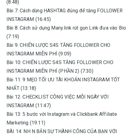
(8:48)
Bài 7: Cách dùng HASHTAG đúng để tăng FOLLOWER
INSTAGRAM (16:45)
Bài 8: Cách sử dụng Many.link rút gọn Link đưa vào Bio
(7:19)
Bài 9: CHIẾN LƯỢC S4S TĂNG FOLLOWER CHO
INSTAGRAM MIỄN PHÍ (9:09)
Bài 10: CHIẾN LƯỢC S4S TĂNG FOLLOWER CHO
INSTAGRAM MIỄN PHÍ (PHẦN 2) (7:30)
Bài 11: 9 MẸO TỐI ƯU TÀI KHOẢN INSTAGRAM TỐT
NHẤT (13:18)
Bài 12: CHECKLIST CÔNG VIỆC MỖI NGÀY VỚI
INSTAGRAM (11:47)
Bài 13: 5 bước với Instagram và Clickbank Affiliate
Marketing (19:11)
BÀI 14: NH N BẢN SỰ THÀNH CÔNG CỦA BẠN VỚI