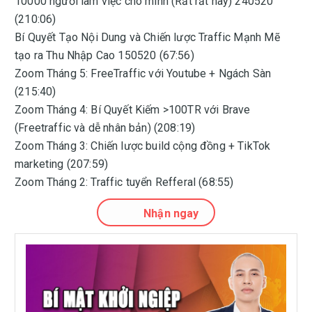
10000 người làm việc cho mình (Rất rất hay) 240520
(210:06)
Bí Quyết Tạo Nội Dung và Chiến lược Traffic Mạnh Mẽ
tạo ra Thu Nhập Cao 150520 (67:56)
Zoom Tháng 5: FreeTraffic với Youtube + Ngách Sàn
(215:40)
Zoom Tháng 4: Bí Quyết Kiếm >100TR với Brave
(Freetraffic và dễ nhân bản) (208:19)
Zoom Tháng 3: Chiến lược build cộng đồng + TikTok
marketing (207:59)
Zoom Tháng 2: Traffic tuyển Refferal (68:55)
Nhận ngay