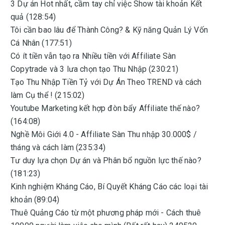
3 Dự án Hot nhất, cầm tay chỉ việc Show tài khoản Kết
quả (128:54)
Tôi cần bao lâu để Thành Công? & Kỹ năng Quản Lý Vốn
Cá Nhân (177:51)
Có ít tiền vẫn tạo ra Nhiều tiền với Affiliate Sàn
Copytrade và 3 lưa chọn tạo Thu Nhập (230:21)
Tạo Thu Nhập Tiền Tỷ với Dự Án Theo TREND và cách
làm Cụ thể ! (215:02)
Youtube Marketing kết hợp đòn bẩy Affiliate thế nào?
(164:08)
Nghề Môi Giới 4.0 - Affiliate Sàn Thu nhập 30.000$ /
tháng và cách làm (235:34)
Tư duy lựa chọn Dự án và Phân bổ nguồn lực thế nào?
(181:23)
Kinh nghiệm Kháng Cáo, Bí Quyết Kháng Cáo các loại tài
khoản (89:04)
Thuê Quảng Cáo từ một phương pháp mới - Cách thuê